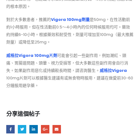
的根本原因。
對於大多數患者，推薦的
Vigora 100mg劑量
是50mg，在性活動前
約1小時服用，但在性活動前0.5～4小時內的任何時候服用均可。藥效
約持續6-10小時。根據藥效和耐受性，劑量可增加至100mg（最大推薦
劑量）或降低至25mg。
威格拉Vigora 100mg片劑
可能會引起一些副作用，例如潮紅、頭
痛、胃腸道問題、頭暈、視力受損等，但大多數這些副作用會自行消
失。如果副作用惡化或持續較長時間，請咨詢醫生。
威格拉Vigora
100mg片劑可以根據醫生建議有或無食物時服用，建議在做愛前30-60
分鐘服用避孕藥。
分享這個帖子