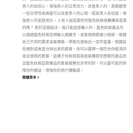
男人的自信心，增強男人的日常活力，改善男人的。黑眼圈等
一些日常性疾病還可以改善男人的心情，提高男人自信感，增
強男人的家庭地位。 2.有人說這麼好的藍色妖姬很難購買是真
的嗎？ 對於這個說法，我只能說是騙人的，藍色妖姬產品可
以通過藍色妖姬官網輸入關鍵字，或者詢問客服小姐姐，根據
自己不同的需求或者價格，學姐也會給出一定的當量，根據這
些規則或者是分辨出來的套餐，你可以選擇一個符合你經濟的
並且使用的套餐，這樣子你就很容易就能購買到想要的產品而
且藍色妖姬這款藥品的售後服務也非常的好，可以盡可能的保
障你的權益，增強你的用戶體驗感。
閱讀更多