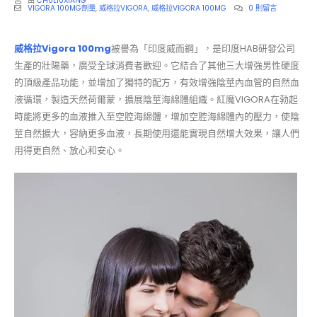
由
CHULIUXIANG
VIGORA 100MG劑量
,
威格拉VIGORA
,
威格拉VIGORA 100MG
0 則留言
威格拉Vigora 100mg
被譽為「印度威而鋼」，是印度HAB研發公司
生產的壯陽藥，廣受全球消費者歡迎。它結合了其他三大增強男性硬度
的頂級產品功能，並增加了獨特的配方，有效增強陰莖內血管的自然血
液循環，製造天然荷爾蒙，擴展陰莖海綿體組織。紅魔VIGORA在勃起
時能將更多的血液推入至空腔海綿體，增加空腔海綿體內的壓力，使陰
莖自然擴大，容納更多血液，長期使用還能實現自然增大效果，讓人們
用得更自然、放心和安心。