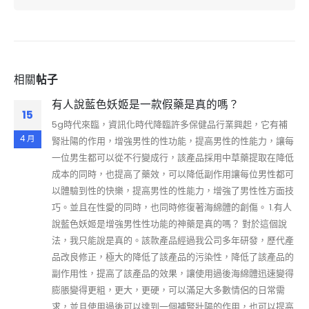
相關
帖子
有人說藍色妖姬是一款假藥是真的嗎？
15
5g時代來臨，資訊化時代降臨許多保健品行業興起，它有補
4 月
腎壯陽的作用，增強男性的性功能，提高男性的性能力，讓每
一位男生都可以從不行變成行，該產品採用中草藥提取在降低
成本的同時，也提高了藥效，可以降低副作用讓每位男性都可
以體驗到性的快樂，提高男性的性能力，增強了男性性方面技
巧。並且在性愛的同時，也同時修復著海綿體的創傷。 1.有人
說藍色妖姬是增強男性性功能的神藥是真的嗎？ 對於這個說
法，我只能說是真的。該款產品經過我公司多年研發，歷代產
品改良修正，極大的降低了該產品的污染性，降低了該產品的
副作用性，提高了該產品的效果，讓使用過後海綿體迅速變得
膨脹變得更粗，更大，更硬，可以滿足大多數情侶的日常需
求，並且使用過後可以達到一個補腎壯陽的作用，也可以提高