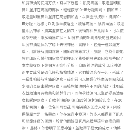
印度神油的使用方法，有以下幾種： 肌肉疼痛：取適量印度
神油塗抹在疼痛的部位，輕輕按摩10-15分鐘即可。 關節炎：
取適量印度神油塗抹在病患關節處，以圓圈形按摩，持續10-
15分鐘。這樣可以刺激血液迴圈，緩解疼痛。 感冒頭痛：取適
量印度神油，將其塗抹在太陽穴、後頸部和鼻孔周圍，可以使
頭部舒緩，緩解頭痛症狀。 印度神油的出現背後的歷史原因
印度神油這個名字聽上去很神秘。實際上，它是一種非處方
藥，用於緩解肌肉疼痛、關節疼痛等症狀。那麼，它為什麼能
夠在印度和其他國家廣受歡迎呢？背後的歷史原因有哪些呢？
本文將從以下幾個方面進行分析。 印度神油的成分 印度神油
的主要成分是硫化鎂和植物精油，它們被混合在一起，形成了
一種能夠緩解疼痛的油膏。硫化鎂可以通過促進血液迴圈和減
少肌肉炎症來緩解疼痛，而植物精油則有不同的功效，比如薰
衣草精油具有抗菌和鎮靜作用，而薄荷精油可以幫助提高清醒
度和緩解頭痛。 印度神油的起源 印度神油起源於印度，在20
世紀初期，由一位名叫阿齊茲·阿哈邁德的印度人發明。阿哈
邁德原本是一名藥商，他在生意中發現，許多人都遇到了肌肉
和關節疼痛的問題，於是他開始研究用來緩解這些疼痛的藥
物。 最終，他發明了印度神油，並取得了很大的成功。他將