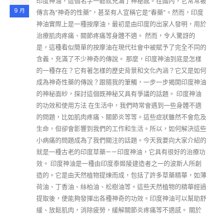
印度神油，這個名字一聽就充滿了神秘感。在國內，它常常被
9 月
傳言為“神奇的性藥”，甚至有人宣稱它是“春藥”。然而，印度
神油實際上是一種按摩油，最初是由印度的出家人發明，用於
治療肌肉疼痛、關節疼痛等身體不適。 然而，令人驚訝的
是，這種看似簡單的按摩油在現代社會中被賦予了完全不同的
含義，充滿了不少神奇的傳說。 那麼，印度神油到底是怎樣
的一種存在？它有著怎樣的歷史背景和文化內涵？它又是如何
成為神奇性藥的傳說？跟隨我的筆觸，一步一步揭開印度神油
的神秘面紗，探討這個既神秘又具有爭議的話題。 印度神油
的功效和使用方法 在生活中，我們時常會遇到一些身體不適
的問題，比如肌肉疼痛、關節炎等等。這些症狀雖然不會危及
生命，但卻會影響到我們的工作和生活。所以，如何解決這些
小病痛的問題成為了我們關注的話題。今天我要向大家介紹的
就是一種古老的印度草藥——印度神油，它具有很好的治療功
效。 印度神油是一種由印度泰姬陵建造者之一的波斯人所創
造的。它是由天然植物提煉而成，包括了許多草藥精華，如薄
荷油、丁香油、絲柏油、松樹油等。這些天然植物的精華經過
提取後，便能夠發揮出各種神奇的功效。印度神油可以幫助舒
緩、放鬆肌肉，消除疲勞，緩解關節炎疼痛等不適感。 關於