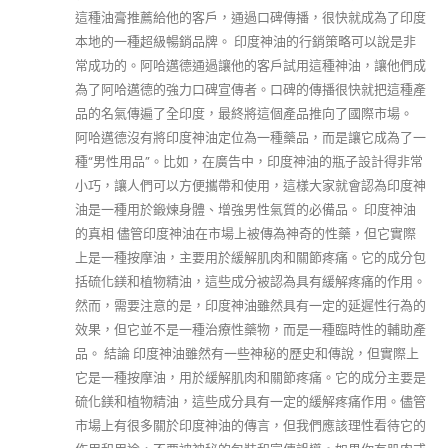
這種油膏推薦給他的客戶，通過口碑傳播，很快就成為了印度
本地的一種超級暢銷品牌。 印度神油的行銷策略可以說是非
常成功的。阿哈邁德通過讓他的客戶試用這種神油，讓他們成
為了阿哈邁德的強力口碑宣傳者。口碑的傳播很快就把這種產
品的名氣傳遍了全印度，最終將這個產品推向了國際市場。
阿哈邁德沒有將印度神油定位為一種藥品，而是讓它成為了一
種“男性用品”。比如，在廣告中，印度神油的瓶子設計得非常
小巧，讓人們可以方便攜帶和使用，這樣大家就會認為印度神
油是一種用於鍛煉身體、增強男性氣質的必備品。 印度神油
的真相 儘管印度神油在市場上被傳為神奇的性藥，但它實際
上是一種按摩油，主要用於緩解肌肉和關節疼痛。它的成分包
括硫化鎂和植物精油，這些成分被認為具有緩解疼痛的作用。
然而，需要注意的是，印度神油雖然具有一定的延遲性行為的
效果，但它並不是一種治療性藥物，而是一種臨時性的輔助產
品。 結論 印度神油雖然有一些神秘的歷史和傳說，但實際上
它是一種按摩油，用於緩解肌肉和關節疼痛。它的成分主要是
硫化鎂和植物精油，這些成分具有一定的緩解疼痛作用。儘管
市場上有很多關於印度神油的傳言，但我們應該理性看待它的