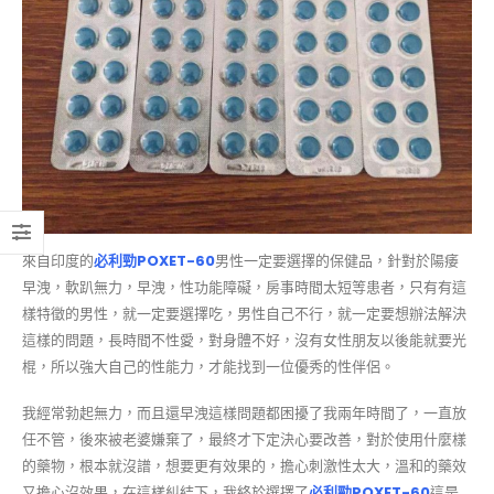
來自印度的
必利勁POXET-60
男性一定要選擇的保健品，針對於陽痿
早洩，軟趴無力，早洩，性功能障礙，房事時間太短等患者，只有有這
樣特徵的男性，就一定要選擇吃，男性自己不行，就一定要想辦法解決
這樣的問題，長時間不性愛，對身體不好，沒有女性朋友以後能就要光
棍，所以強大自己的性能力，才能找到一位優秀的性伴侶。
我經常勃起無力，而且還早洩這樣問題都困擾了我兩年時間了，一直放
任不管，後來被老婆嫌棄了，最終才下定決心要改善，對於使用什麼樣
的藥物，根本就沒譜，想要更有效果的，擔心刺激性太大，溫和的藥效
又擔心沒效果，在這樣糾結下，我終於選擇了
必利勁POXET-60
這是