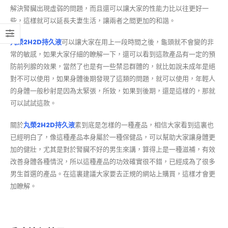
解決腎臟出現虛弱的問題，而且還可以讓大家的性能力比以往更好一
些，這樣就可以延長夫妻生活，讓兩者之間更加的和諧。
丸榮2H2D持久液
可以讓大家在用上一段時間之後，龜頭就不會變的非
常的敏感，如果大家仔細的瞭解一下，還可以看到這款產品有一定的預
防前列腺的效果，當然了也是有一些禁忌群體的，就比如說未成年是絕
對不可以使用，如果身體後期發現了這類的問題，就可以使用，年輕人
的身體一般秒射是因為太緊張，所致，如果到後期，還是這樣的，那就
可以試試這款。
關於
丸榮2H2D持久液
素到底是怎樣的一種產品，相信大家看到這裏也
已經明白了，像這種產品本身屬於一種保健品，可以幫助大家讓身體更
加的健壯，尤其是對於腎臟不好的男生來講，算得上是一種滋補，有效
改善身體各種情況，所以這種產品的功效確實很不錯，已經成為了很多
男生首選的產品。在這裏建議大家要去正規的網站上購買，這樣才會更
加瞭解。