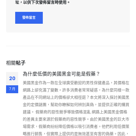
址，以供下次發佈留言時使用。
相關
帖子
為什麼低價的美國黑金可能是假藥？
20
美國黑金作為一款在全球廣受歡迎的男性保健產品，其價格在
7 月
網路上卻充滿了變數。許多消費者常常疑惑，為什麼同樣一款
產品在不同網站上的價格卻大相徑庭？本文將深入探討美國黑
金的定價謎團，幫助你瞭解如何辨別真偽，並提供正確的購買
建議。 假藥商的惡性競爭導致價格混亂 網路上美國黑金價格
的差異主要來源於假藥商的惡性競爭。由於美國黑金的巨大市
場需求，假藥商紛紛降低價格以吸引消費者。他們利用低價策
略進行銷售，但實際上提供的是無效甚至有害的偽藥。因此，