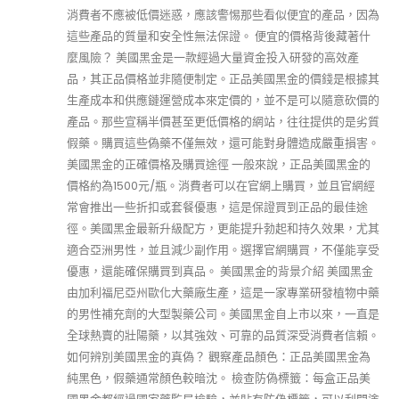
消費者不應被低價迷惑，應該警惕那些看似便宜的產品，因為
這些產品的質量和安全性無法保證。 便宜的價格背後藏著什
麼風險？ 美國黑金是一款經過大量資金投入研發的高效產
品，其正品價格並非隨便制定。正品美國黑金的價錢是根據其
生產成本和供應鏈運營成本來定價的，並不是可以隨意砍價的
產品。那些宣稱半價甚至更低價格的網站，往往提供的是劣質
假藥。購買這些偽藥不僅無效，還可能對身體造成嚴重損害。
美國黑金的正確價格及購買途徑 一般來說，正品美國黑金的
價格約為1500元/瓶。消費者可以在官網上購買，並且官網經
常會推出一些折扣或套餐優惠，這是保證買到正品的最佳途
徑。美國黑金最新升級配方，更能提升勃起和持久效果，尤其
適合亞洲男性，並且減少副作用。選擇官網購買，不僅能享受
優惠，還能確保購買到真品。 美國黑金的背景介紹 美國黑金
由加利福尼亞州歐化大藥廠生產，這是一家專業研發植物中藥
的男性補充劑的大型製藥公司。美國黑金自上市以來，一直是
全球熱賣的壯陽藥，以其強效、可靠的品質深受消費者信賴。
如何辨別美國黑金的真偽？ 觀察產品顏色：正品美國黑金為
純黑色，假藥通常顏色較暗沈。 檢查防偽標籤：每盒正品美