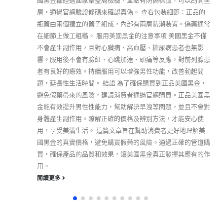
國黑金都經過國家藥監局檢驗，並貼有防偽標籤，可以刮開塗
層，通過官網驗證條碼來確認真偽。 查看包裝細節：正品的
瓶蓋由兩個獨立的蓋子組成，內部有兩層防潮裝置。偽藥通常
在細節上做工粗糙。 服用美國黑金的注意事項 美國黑金不僅
不會產生副作用，且對心臟病、高血壓、糖尿病患者也無影
響。服用後不會有臉紅、心跳加速、頭痛等反應，對前列腺患
者有良好的療效。持續服用可以增強男性功能，改善勃起問
題，延長性生活時間。 結語 為了確保購買到正品美國黑金，
避免假藥帶來的風險，建議消費者通過官網購買。正品美國黑
金能有效提升男性性能力，幫助解決早洩等問題，並且不會對
身體產生副作用。瞭解正確的價格及辨別方法，才能安心使
用，享受美滿生活。 這篇文章旨在幫助消費者更好地理解美
國黑金的真實價格，避免購買假藥的風險。通過正確的管道購
買，確保產品的品質和效果，讓美國黑金真正發揮其應有的作
用。
閱讀更多