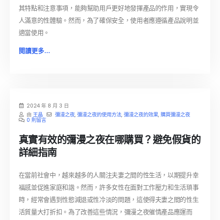
其特點和注意事項，能夠幫助用戶更好地發揮產品的作用，實現令
人滿意的性體驗。然而，為了確保安全，使用者應遵循產品說明並
適當使用。
閱讀更多...
2024 年 8 月 3 日
由
王晶
彌漫之夜
,
彌漫之夜的使用方法
,
彌漫之夜的效果
,
購買彌漫之夜
0 則留言
真實有效的彌漫之夜在哪購買？避免假貨的
詳細指南
在當前社會中，越來越多的人關注夫妻之間的性生活，以期提升幸
福感並促進家庭和諧。然而，許多女性在面對工作壓力和生活瑣事
時，經常會遇到性慾減退或性冷淡的問題，這使得夫妻之間的性生
活質量大打折扣。為了改善這些情況，彌漫之夜催情產品應運而