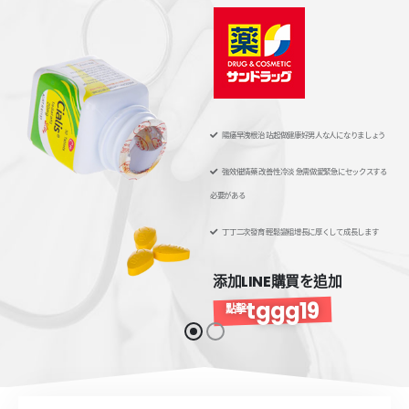
陽痿早洩根治 站起做健康好男人な人になりましょう
強效催情藥 改善性冷淡 急需做愛緊急にセックスする
必要がある
丁丁二次發育 輕鬆變粗增長に厚くして成長します
添加LINE購買を追加
tggg19
點擊