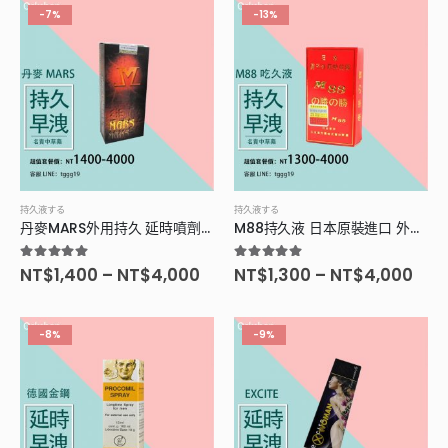
-7%
-13%
持久液する
持久液する
丹麥MARS外用持久 延時噴劑早洩剋星
M88持久液 日本原裝進口 外用特效持久液
5.00
滿分5分
5.00
滿分5分
NT$
1,400
–
NT$
4,000
NT$
1,300
–
NT$
4,000
-8%
-9%