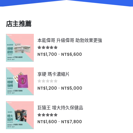
店主推薦
本能偉哥 升級偉哥 助勃效果更強
5.00
滿分5分
NT$
1,700
NT$
6,600
–
享硬 瑪卡濃縮片
0
滿分5分
NT$
1,200
NT$
5,000
–
巨猿王 增大持久保健品
5.00
滿分5分
NT$
1,600
NT$
7,800
–