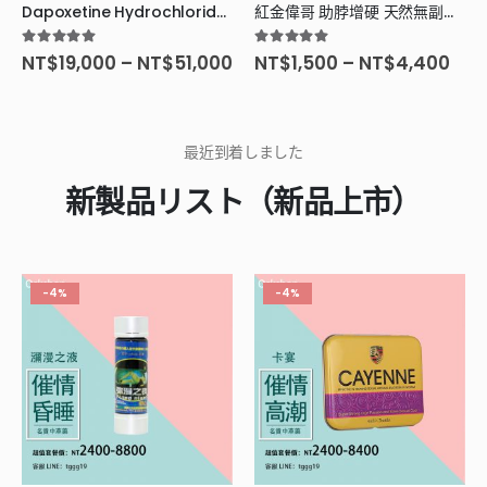
Dapoxetine Hydrochloride Tablet 鹽酸達泊西汀片
紅金偉哥 助脖增硬 天然無副作用
5.00
滿分5分
5.00
滿分5分
NT$
19,000
–
NT$
51,000
NT$
1,500
–
NT$
4,400
最近到着しました
新製品リスト（新品上市）
-4%
-4%