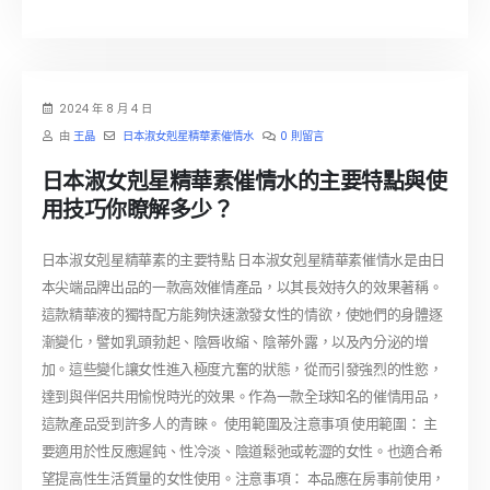
2024 年 8 月 4 日
由
王晶
日本淑女剋星精華素催情水
0 則留言
日本淑女剋星精華素催情水的主要特點與使
用技巧你瞭解多少？
日本淑女剋星精華素的主要特點 日本淑女剋星精華素催情水是由日
本尖端品牌出品的一款高效催情產品，以其長效持久的效果著稱。
這款精華液的獨特配方能夠快速激發女性的情欲，使她們的身體逐
漸變化，譬如乳頭勃起、陰唇收縮、陰蒂外露，以及內分泌的增
加。這些變化讓女性進入極度亢奮的狀態，從而引發強烈的性慾，
達到與伴侶共用愉悅時光的效果。作為一款全球知名的催情用品，
這款產品受到許多人的青睞。 使用範圍及注意事項 使用範圍： 主
要適用於性反應遲鈍、性冷淡、陰道鬆弛或乾澀的女性。也適合希
望提高性生活質量的女性使用。注意事項： 本品應在房事前使用，