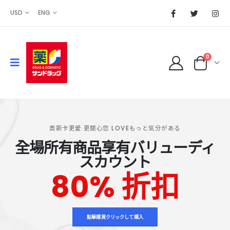
USD
ENG
0
奧斯卡更愛 更關心您 LOVEもっと気分がある
全場所有商品享有バリューディ
スカウント
80% 折扣
日本
訂
點擊購買クリックして購入