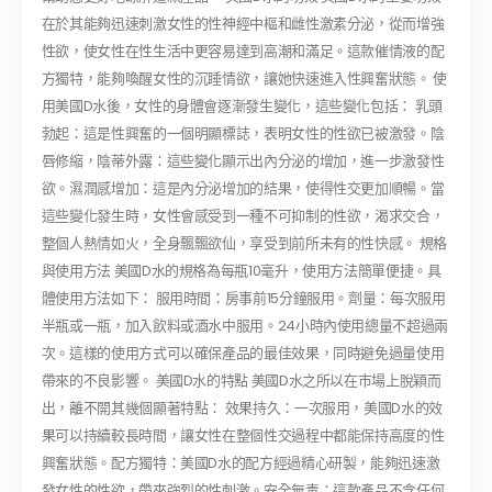
在於其能夠迅速刺激女性的性神經中樞和雌性激素分泌，從而增強
性欲，使女性在性生活中更容易達到高潮和滿足。這款催情液的配
方獨特，能夠喚醒女性的沉睡情欲，讓她快速進入性興奮狀態。 使
用美國D水後，女性的身體會逐漸發生變化，這些變化包括： 乳頭
勃起：這是性興奮的一個明顯標誌，表明女性的性欲已被激發。陰
唇修縮，陰蒂外露：這些變化顯示出內分泌的增加，進一步激發性
欲。濕潤感增加：這是內分泌增加的結果，使得性交更加順暢。當
這些變化發生時，女性會感受到一種不可抑制的性欲，渴求交合，
整個人熱情如火，全身飄飄欲仙，享受到前所未有的性快感。 規格
與使用方法 美國D水的規格為每瓶10毫升，使用方法簡單便捷。具
體使用方法如下： 服用時間：房事前15分鐘服用。劑量：每次服用
半瓶或一瓶，加入飲料或酒水中服用。24小時內使用總量不超過兩
次。這樣的使用方式可以確保產品的最佳效果，同時避免過量使用
帶來的不良影響。 美國D水的特點 美國D水之所以在市場上脫穎而
出，離不開其幾個顯著特點： 效果持久：一次服用，美國D水的效
果可以持續較長時間，讓女性在整個性交過程中都能保持高度的性
興奮狀態。配方獨特：美國D水的配方經過精心研製，能夠迅速激
發女性的性欲，帶來強烈的性刺激。安全無毒：這款產品不含任何