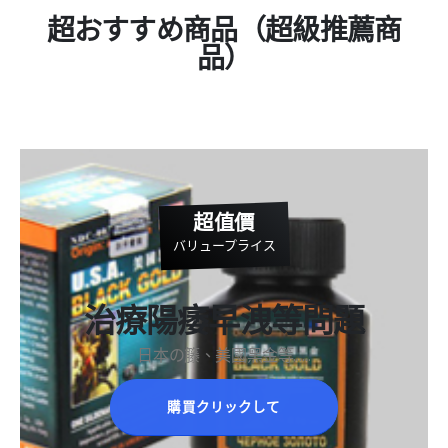
超おすすめ商品（超級推薦商
品）
超值價
バリュープライス
治療陽痿早洩等問題
日本の籐、美國黑金等……
購買クリックして