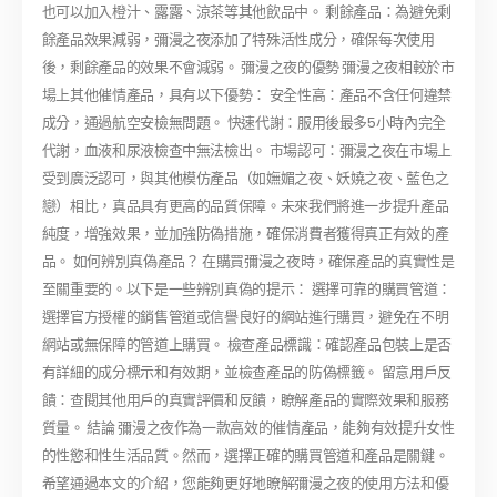
也可以加入橙汁、露露、涼茶等其他飲品中。 剩餘產品：為避免剩
餘產品效果減弱，彌漫之夜添加了特殊活性成分，確保每次使用
後，剩餘產品的效果不會減弱。 彌漫之夜的優勢 彌漫之夜相較於市
場上其他催情產品，具有以下優勢： 安全性高：產品不含任何違禁
成分，通過航空安檢無問題。 快速代謝：服用後最多5小時內完全
代謝，血液和尿液檢查中無法檢出。 市場認可：彌漫之夜在市場上
受到廣泛認可，與其他模仿產品（如嫵媚之夜、妖嬈之夜、藍色之
戀）相比，真品具有更高的品質保障。未來我們將進一步提升產品
純度，增強效果，並加強防偽措施，確保消費者獲得真正有效的產
品。 如何辨別真偽產品？ 在購買彌漫之夜時，確保產品的真實性是
至關重要的。以下是一些辨別真偽的提示： 選擇可靠的購買管道：
選擇官方授權的銷售管道或信譽良好的網站進行購買，避免在不明
網站或無保障的管道上購買。 檢查產品標識：確認產品包裝上是否
有詳細的成分標示和有效期，並檢查產品的防偽標籤。 留意用戶反
饋：查閱其他用戶的真實評價和反饋，瞭解產品的實際效果和服務
質量。 結論 彌漫之夜作為一款高效的催情產品，能夠有效提升女性
的性慾和性生活品質。然而，選擇正確的購買管道和產品是關鍵。
希望通過本文的介紹，您能夠更好地瞭解彌漫之夜的使用方法和優