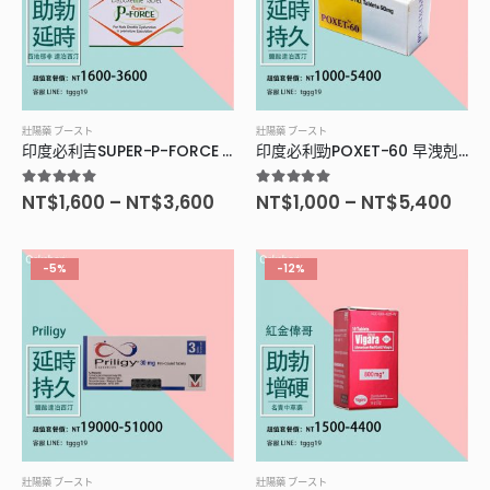
壯陽藥 ブースト
壯陽藥 ブースト
印度必利吉SUPER-P-FORCE 印度雙效威而鋼 助勃延時雙療效
印度必利勁POXET-60 早洩剋星 延時持久
5.00
滿分5分
5.00
滿分5分
NT$
1,600
–
NT$
3,600
NT$
1,000
–
NT$
5,400
-5%
-12%
壯陽藥 ブースト
壯陽藥 ブースト