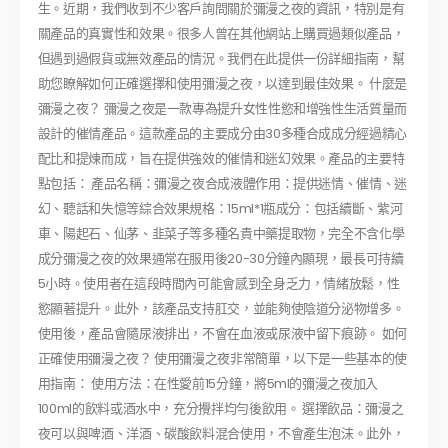
生。近期，我們收到不少客戶詢問關於彌漫之夜的資訊，特別是有
關產品的真實性和效果。很多人曾在其他網站上購買過類似產品，
但遇到過假貨或無效產品的情況。我們在此提供一份詳細指南，幫
助您瞭解如何正確選擇和使用彌漫之夜，以達到最佳效果。 什麼是
彌漫之夜？ 彌漫之夜是一款專為提升女性性慾和增強性生活質量而
設計的催情產品。這款產品的主要成分由30多種合成成分經過精心
配比和提煉而成，旨在提供強效的催情和迷幻效果。產品的主要特
點包括： 產品名稱：彌漫之夜合成液體作用：提供迷情、催情、迷
幻、聽話和失憶等綜合效果規格：15ml*1瓶成分：包括續斷、紫河
車、陽起石、仙茅、韭菜子等多種名貴中藥提取物，完全不含化學
成分彌漫之夜的效果通常在服用後20-30分鐘內顯現，最長可持續
5小時。使用者在這段時間內可能會感到全身乏力，情緒放鬆，性
慾顯著提升。此外，該產品支持肛交，並能夠使陰道分泌物增多。
使用後，產品會隨尿液排出，不會在血液或尿液中留下痕跡。 如何
正確使用彌漫之夜？ 使用彌漫之夜非常簡單，以下是一些基本的使
用指南： 使用方法：在性愛前15分鐘，將5ml的彌漫之夜加入
100ml的飲料或酒水中，充分攪拌均勻後飲用。 選擇飲品：彌漫之
夜可以與啤酒、洋酒、碳酸飲料混合使用，不會產生泡沫。此外，