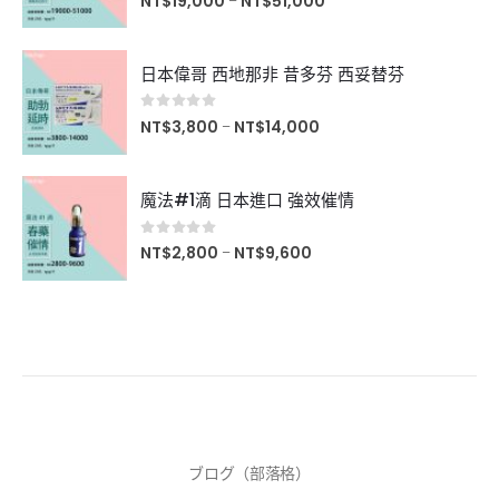
NT$
19,000
NT$
51,000
–
日本偉哥 西地那非 昔多芬 西妥替芬
0
滿分5分
NT$
3,800
NT$
14,000
–
魔法#1滴 日本進口 強效催情
0
滿分5分
NT$
2,800
NT$
9,600
–
ブログ（部落格）