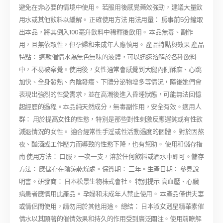
避免在非必要的情境中使用。 若服用後感覺藥效強勁，建議大量飲
用水或其他飲料以緩解。 正確使用方法 用法用量： 房事前5分鐘取
出本品，將其倒入100毫升飲料中稀釋後飲用。 本品無毒、副作
用，且無依賴性，但孕婦和未成年人應慎用。 產品特點與效果 產品
特點： 這款催情水為無色無味的液體，可以迅速溶解於各種飲料
中，不易被察覺。使用後，女性通常會感覺到大腿內側酥麻、心跳
加快、全身發熱、內陰發癢、下體分泌物增多等情況，隨後她們會
表現出強烈的性愛需求，並在高潮後進入昏睡狀態，可能無法回憶
起經歷的過程。本品純天然成分，無毒副作用，安全有效。適用人
群： 用於提高女性的性慾，特別是那些對性刺激反應遲鈍或有性欲
減退情況的女性。 適合經常性手淫或性活動過度的個體。 對於因熬
夜、酗酒或工作壓力而導致的性慾下降，也有幫助。 使用和儲存指
南 使用方法： 口服，一次一支，溶於任何飲料或酒水中即可。儲存
方法： 應儲存在陰涼乾燥處。保質期： 三年。生產日期： 參見說
明書。研發商： 日本松景生物株式會社。 特別提示 高血壓、心臟
病患者應慎用此產品。 孕婦和未成年人禁止使用。 本產品僅供夫妻
或情侶間使用，請勿用於其他用途。 總結： 日本淑女剋星精華素催
情水以其顯著的催情效果和持久的作用受到廣泛關注。使用前瞭解