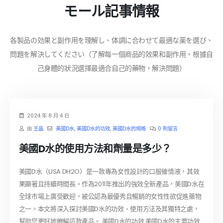
モール記事情報
各製品の効果と副作用を理解し、体調に合わせて最適な薬を選び、
問題を解決してください（了解每一個商品的效果和副作用，根據自
己身體的狀況選擇最適合自己的藥物，解決問題）
2024 年 8 月 4 日
由
王晶
美國D水
,
美國D水的功效
,
美國D水的規格
0 則留言
美國D水的使用方法和劑量是多少？
美國D水（USA DH2O）是一款專為女性設計的口服催情液，其效
果顯著且持續時間長。作為2011年推出的強效全新產品，美國D水在
全球市場上廣受歡迎，被公認為最優秀且暢銷的女性性欲促進藥物
之一。本文將深入探討美國D水的功效、使用方法及其獨特之處，
幫助您更好地瞭解這款產品。 美國D水的功效 美國D水的主要功效