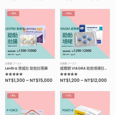
-13%
-14%
壯陽藥 ブースト
壯陽藥 ブースト
Levitra 樂威壯 助勃壯陽藥
威爾鋼 VIAGRA 助勃增硬壯陽藥
5.00
滿分5分
5.00
滿分5分
NT$
1,300
–
NT$
15,000
NT$
1,200
–
NT$
12,000
-6%
-17%