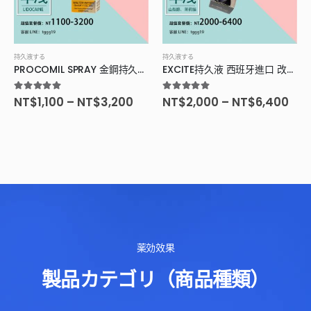
持久液する
持久液する
PROCOMIL SPRAY 金鋼持久液 德國原裝進口
EXCITE持久液 西班牙進口 改善陰莖微循環
5.00
滿分5分
5.00
滿分5分
NT$
1,100
–
NT$
3,200
NT$
2,000
–
NT$
6,400
薬効效果
製品カテゴリ（商品種類）