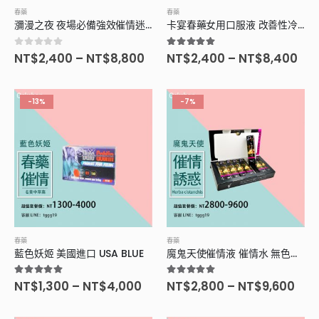
春藥
春藥
瀰漫之夜 夜場必備強效催情迷幻失億 迷情淫蕩春藥
卡宴春藥女用口服液 改善性冷淡 提升高潮快感
0
滿分5分
5.00
滿分5分
NT$
2,400
–
NT$
8,800
NT$
2,400
–
NT$
8,400
-13%
-7%
春藥
春藥
藍色妖姬 美國進口 USA BLUE
魔鬼天使催情液 催情水 無色無味春藥
5.00
滿分5分
5.00
滿分5分
NT$
1,300
–
NT$
4,000
NT$
2,800
–
NT$
9,600