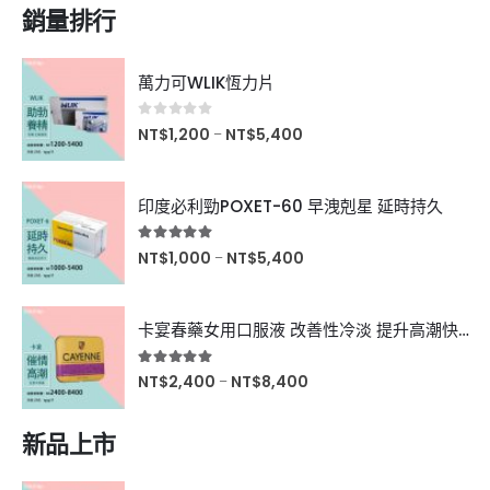
銷量排行
萬力可WLIK恆力片
0
滿分5分
NT$
1,200
NT$
5,400
–
印度必利勁POXET-60 早洩剋星 延時持久
5.00
滿分5分
NT$
1,000
NT$
5,400
–
卡宴春藥女用口服液 改善性冷淡 提升高潮快感
5.00
滿分5分
NT$
2,400
NT$
8,400
–
新品上市