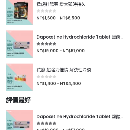
猛虎壯陽藥 增大延時持久
0
滿分5分
NT$
1,600
NT$
6,500
–
Dapoxetine Hydrochloride Tablet 鹽酸達泊西汀片
5.00
滿分5分
NT$
19,000
NT$
51,000
–
花癡 超強力催情 解決性冷淡
0
滿分5分
NT$
1,400
NT$
4,400
–
評價最好
Dapoxetine Hydrochloride Tablet 鹽酸達泊西汀片
5.00
滿分5分