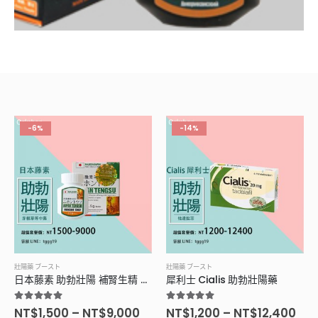
-6%
-14%
壯陽藥 ブースト
壯陽藥 ブースト
日本藤素 助勃壯陽 補腎生精 保健神藥
犀利士 Cialis 助勃壯陽藥
5.00
滿分5分
5.00
滿分5分
NT$
1,500
–
NT$
9,000
NT$
1,200
–
NT$
12,400