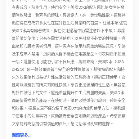
有害成分，無副作用，使用安全。美國D水的配方還能使女性在發
情時散發出一種芳香的體味，異常誘人，進一步增強性欲。這種特
點使得它成為許多女性在提升性生活質量時的首選。 注意事項 儘管
美國D水具有顯著效果，但在使用過程中仍需注意以下事項： 非房
事前請勿使用：只有在需要時使用，以免引發不必要的性興奮。高
血壓和心臟病患者慎用：這些患者在使用前應諮詢醫生意見。孕婦
及未成年人禁用：這兩類人群不適合使用該產品。每次用量不超過
一瓶：過量使用可能會引發不良反應。總結來說，美國D水（USA
DH2O）是一款效果顯著且安全的女性催情液，其獨特的配方和持
久的效果使其成為提升性生活質量的理想選擇。通過正確使用，女
性可以體驗到前所未有的性快感，享受更加滿足的性生活。無論是
對於性欲低下的女性，還是希望提升性生活質量的夫妻，美國D水
都是值得推薦的產品。在使用時，請務必遵循使用說明，確保安全
和效果。 這篇文章不僅介紹了美國D水的功效與使用方法，還強調
了使用中的注意事項，幫助讀者更全面地瞭解這款產品。希望這篇
文章能夠為您提供有價值的資訊，幫助您做出明智的選擇。
閱讀更多...