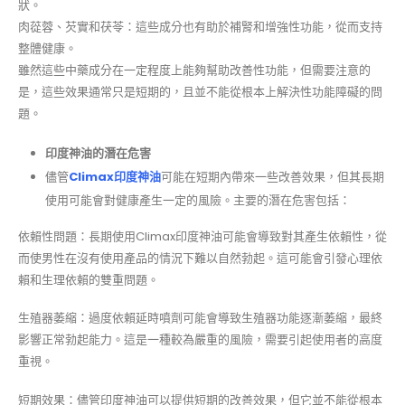
狀。
肉蓯蓉、芡實和茯苓：這些成分也有助於補腎和增強性功能，從而支持
整體健康。
雖然這些中藥成分在一定程度上能夠幫助改善性功能，但需要注意的
是，這些效果通常只是短期的，且並不能從根本上解決性功能障礙的問
題。
印度神油的潛在危害
儘管
Climax印度神油
可能在短期內帶來一些改善效果，但其長期
使用可能會對健康產生一定的風險。主要的潛在危害包括：
依賴性問題：長期使用Climax印度神油可能會導致對其產生依賴性，從
而使男性在沒有使用產品的情況下難以自然勃起。這可能會引發心理依
賴和生理依賴的雙重問題。
生殖器萎縮：過度依賴延時噴劑可能會導致生殖器功能逐漸萎縮，最終
影響正常勃起能力。這是一種較為嚴重的風險，需要引起使用者的高度
重視。
短期效果：儘管印度神油可以提供短期的改善效果，但它並不能從根本