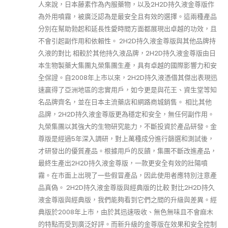
人來說，日本藤素作為內服藥物，以及2H2D持久液金尊版作
為外用噴霧，被廣泛認為是最安全且有效的選擇。這兩種產品
分別在幫助勃起和延長性愛時間方面都展現出卓越的功效，且
不會引起副作用和依賴性。 2H2D持久液金尊版與其他品牌持
久液的對比 相較於其他持久液品牌，2H2D持久液金尊版由日
本生物製藥大集團丸榮集團生產，具有卓越的國際影響力和安
全保證。自2008年上市以來，2H2D持久液憑借其傑出表現迅
速贏得了亞洲地區的忠實用戶，如今更是與花王、資生堂等知
名品牌齊名，並在日本主流藥店和網路商城銷售。 相比其他
品牌，2H2D持久液金尊版更為穩定和安全，無任何副作用。
丸榮集團以其強大的生物研究能力，不斷投資於產品研發。金
尊版是經過5年深入調研，對上萬種成分進行篩選和測試後，
才研發出的優質產品。根據用戶的反饋，集團不斷改進產品，
最終生產出2H2D持久液金尊版，一款更安全有效的壯陽噴
霧。在市面上出現了一些假冒產品，因此使用者應特別注意產
品真偽。 2H2D持久液金尊版與經典版的比較 對比2H2D持久
液金尊版與經典版，我們能夠看到它們之間的升級與差異。經
典版於2008年上市，由於其迅速吸收、無色無味且不會麻木
的特點而受到廣泛好評。而新升級的金尊版在效果和安全控制