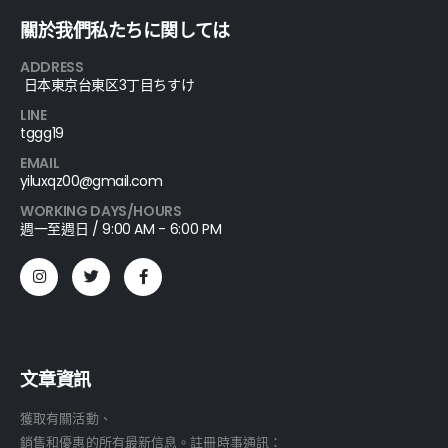
關於我們私たちに関しては
ADDRESS
日本東京台東区3丁目ちすけ
LINE
tggg19
EMAIL
yiluxqz00@gmail.com
WORKING DAYS/HOURS
週一至週日 / 9:00 AM - 6:00 PM
文章資訊
獲取有關活動、
銷售和優惠的所有最新信息。註冊時事通訊：