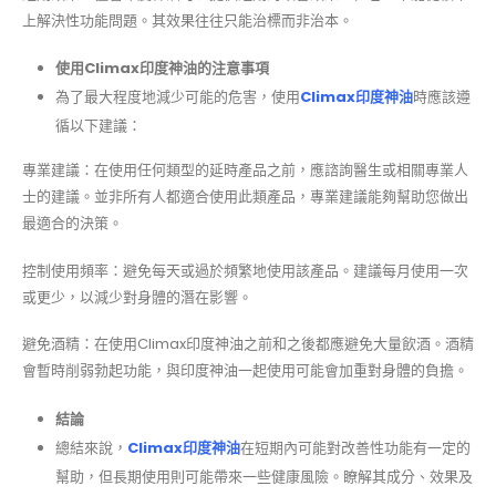
上解決性功能問題。其效果往往只能治標而非治本。
使用Climax印度神油的注意事項
為了最大程度地減少可能的危害，使用
Climax印度神油
時應該遵
循以下建議：
專業建議：在使用任何類型的延時產品之前，應諮詢醫生或相關專業人
士的建議。並非所有人都適合使用此類產品，專業建議能夠幫助您做出
最適合的決策。
控制使用頻率：避免每天或過於頻繁地使用該產品。建議每月使用一次
或更少，以減少對身體的潛在影響。
避免酒精：在使用Climax印度神油之前和之後都應避免大量飲酒。酒精
會暫時削弱勃起功能，與印度神油一起使用可能會加重對身體的負擔。
結論
總結來說，
Climax印度神油
在短期內可能對改善性功能有一定的
幫助，但長期使用則可能帶來一些健康風險。瞭解其成分、效果及