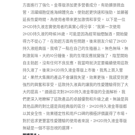
方面進行了強化。金尊版添加更多營養成分，有助擴張微血
管，活躍細胞促進海綿體充血，使勃起更快速和強勁，並顯著
延長性愛時間，為使用者帶來更加激情和享受。 以下是一位
2H2D持久液忠實使用者的真實心得分享：“我第一次使用
2H2D持久液的時候36歲，可能是因為經常抽煙酗酒，開始變
得力不從心了，在勃起方面有些問題。後來朋友介紹了2H2D
持久液經典版，我噴了一點在自己的生殖器上，無色無味，無
刺激氣味。大約10分鐘後，我的生理反應就變強了，陰莖開始
自主勃起，沒有任何不良反應，我當時就決定要繼續使用這款
持久液了。後來2H2D持久液金尊版上市後，我馬上買入嘗
試，果然大集團的產品不會讓我失望，效果更強，我感受到更
強烈的興奮和享受，這款持久液真的讓我的性愛體驗得到了大
大的提高。” 通過這次對2H2D持久液金尊版的全面解析，我
們更深入地瞭解了這款產品的卓越優勢和升級之處。無論是與
其他品牌的對比還是與經典版的區分，2H2D持久液金尊版都
以其安全性、效果穩定性和用戶口碑的積極評價贏得了市場。
對於追求更豐富性愛體驗的使用者來說，2H2D持久液金尊版
無疑是一個不容忽視的選擇。