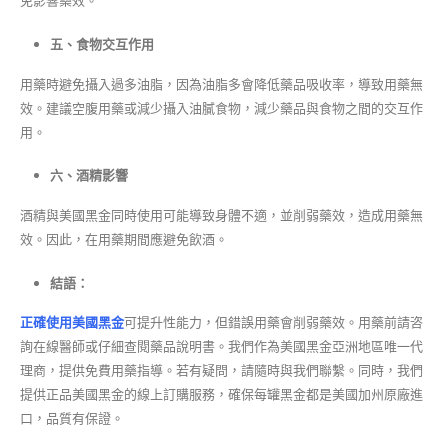
免影響藥效。
五、食物交互作用
用藥時避免攝入過多油脂，因為油脂多會降低藥品吸收率，導致用藥無
效。建議空腹用藥或減少攝入油膩食物，減少藥品與食物之間的交互作
用。
六、酒精影響
酒精與美國黑金同時使用可能導致身體不適，並削弱藥效，造成用藥無
效。因此，在用藥期間應避免飲酒。
結語：
正確使用美國黑金
可提升性能力，但錯誤用藥會削弱藥效。用藥前請咨
詢在線醫師或仔細查閱藥品說明書。我們作為美國黑金亞洲地區唯一代
理商，提供免費用藥指導。若有疑問，請隨時與我們聯繫。同時，我們
提供正品美國黑金的線上訂購服務，確保每罐黑金都是美國加州原廠進
口，品質有保證。