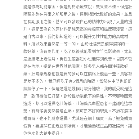
能是作為功能鞏固，但是對於治療來說，效果並不佳。但是壯
陽藥能夠在房事之前服用之後，達到相對比較好的效果，並且
在長期服用之後，甚至可以發現自己的精神力出現了大量的提
升。這是因為它的原材料是純天然的赤根草和雄鹿鞭浸膏，這
是自古以來，我們都知道的，可以提升男性性能力的高端材
料。所以效果自然是一等一的。 由於壯陽藥是值得選擇的一
款好藥，沒有副作用，吃了以後就能看到立竿見影效果，尤其
是連續吃上幾個月，男性生殖器短小也能得到改善。目前不管
是在內地，還是在世界其他國家，好多男人都在關注這款好
藥。壯陽藥規格也就是買的多可以在價格上優惠一些，貴客都
是差不多的。 我已經吃了有5個月的時間，當然在中間也斷斷
續續停了一下，但是通過這幾個月親身體驗，我的感受就是這
是一款值得信任好藥，對於性功能低下的男性，不管哪種因素
造成，都可以選擇吃壯陽藥，壯陽藥高血壓患者不建議吃這款
藥，有時候會突然猛增血壓，這可是不好的現象。不過在選擇
購買時，也不能隨意選擇，尤其是在網上購買，為了避免購買
假貨，要選擇在正規官網購買，才能通過吃正品的壯陽藥，讓
你性功能大踏步提升。