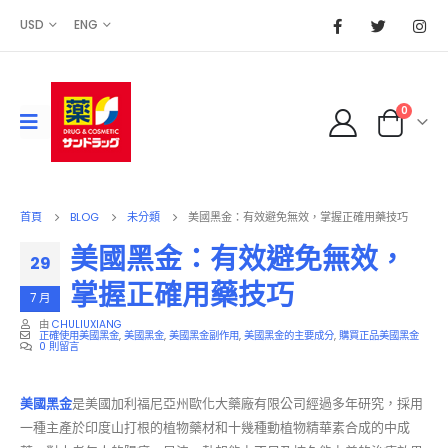
USD
ENG
0
首頁
BLOG
未分類
美國黑金：有效避免無效，掌握正確用藥技巧
美國黑金：有效避免無效，
29
掌握正確用藥技巧
7 月
由
CHULIUXIANG
正確使用美國黑金
,
美國黑金
,
美國黑金副作用
,
美國黑金的主要成分
,
購買正品美國黑金
0 則留言
美國黑金
是美國加利福尼亞州歐化大藥廠有限公司經過多年研究，採用
一種主產於印度山打根的植物藥材和十幾種動植物精華素合成的中成