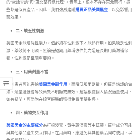
的“電話查詢”與“東北藥行總代理”。實際上，根本不存在東北藥行，這
些都是假冒產品。因此，我們強烈建議
購買正品美國黑金
，以免影響用
藥效果。
二、缺乏性刺激
美國黑金能增強性能力，但必須在性刺激下才能起作用。如果缺乏性刺
激，藥效將不明顯。無論是短期用藥增強性能力還是長期用藥滋補保
養，性刺激是至關重要的。
三、用藥劑量不當
個別患者可能害怕
美國黑金副作用
，而降低服用劑量，但這是錯誤的做
法。劑量過低會導致藥效不明顯或無效。建議根據個人情況適量使用，
如有疑問，可諮詢在線客服醫師獲得免費用藥指導。
四、藥物交互作用
美國黑金的主要成分
為打根浸膏、黃牛鞭浸膏等中草藥，這些成分可能
與其他藥品產生交互作用。在用藥時，應避免與其他藥品同時使用，以