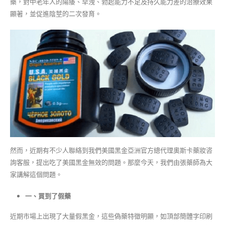
藥，對中老年人的陽痿、早洩、勃起能力不足及持久能力差的治療效果
顯著，並促進陰莖的二次發育。
然而，近期有不少人聯絡到我們美國黑金亞洲官方總代理奧斯卡藥妝咨
詢客服，提出吃了美國黑金無效的問題。那麼今天，我們由張藥師為大
家講解這個問題。
一、買到了假藥
近期市場上出現了大量假黑金，這些偽藥特徵明顯，如頂部簡體字印刷