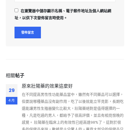
在
瀏覽器
中儲存顯示名稱、電子郵件地址及個人網站網
址，以供下次發佈留言時使用。
相關
帖子
原來壯陽藥的效果這麼好
29
在不同提高男性性功能藥品當中，雖然有不同藥品可以選擇，
4 月
但要說哪種藥品沒有副作用，吃了以後就能立竿見影，長期吃
還能讓男性生殖器變化比較大，壯陽藥絕對是值得選擇的一
種，凡是吃過的男人，都給予了很高評價，並且有相見恨晚的
感覺。 壯陽藥在臨床上的有效性已經高達98%了，這對於很
多的保健品來說，數據是十分驚人的。畢竟大部分的保健品只