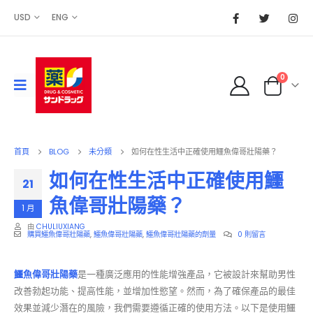
USD
ENG
0
首頁
BLOG
未分類
如何在性生活中正確使用鱷魚偉哥壯陽藥？
如何在性生活中正確使用鱷
21
魚偉哥壯陽藥？
1 月
由
CHULIUXIANG
購買鱷魚偉哥壯陽藥
,
鱷魚偉哥壯陽藥
,
鱷魚偉哥壯陽藥的劑量
0 則留言
鱷魚偉哥壯陽藥
是一種廣泛應用的性能增強產品，它被設計來幫助男性
改善勃起功能、提高性能，並增加性慾望。然而，為了確保產品的最佳
效果並減少潛在的風險，我們需要遵循正確的使用方法。以下是使用鱷