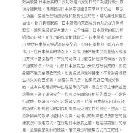
效與優勢 日本藤素的主要功效是治療男性的性功能障礙和恢
復身體機能。持續服用日本藤素可能會帶來以下好處： 增強
性功能：通過改善勃起功能和延長性交時間，幫助男性恢復性
自信。 提升身體狀態：日本藤素的天然成分有助於提升整體
體質，讓男性感覺更有活力。 安全性高：日本藤素的配方經
過精心研發，副作用的風險相對較低。 日本藤素可能的副作
用 雖然日本藤素被認為是安全的，但任何藥物都可能存在副
作用。在日本藤素的情況下，副作用通常是由於劑量過大或服
用方式不當引起的。常見的副作用可能包括輕微的頭痛、胃部
不適或暈眩。然而，由於日本藤素是由天然成分製成的，即使
身體不能完全吸收藥效，也會通過排泄物排出，不會對身體產
生持久的負面影響。 需要注意的是，如果您對任何成分過
敏，或者在服用過程中出現嚴重的不適，應立即停止使用並諮
詢醫生。為了確保安全，您可以在開始服用前先購買一小盒進
行試驗，以確保不會引起過敏反應。 結論 日本藤素因其有效
的功效和相對較低的副作用風險而受到男性的歡迎。然而，這
款壯陽藥的效果可能因人而異，副作用的風險也取決於您的健
康狀況和服用方式。在服用日本藤素之前，建議諮詢醫生的意
見，並遵循藥劑師的建議，確保用量和使用方式的正確性。