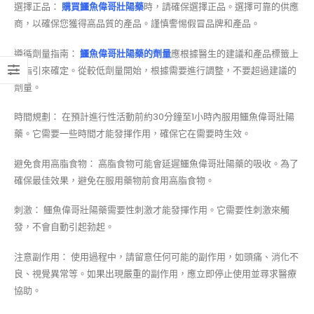
選擇正品：
購買鱷魚偉哥壯陽藥
時，請確保選擇正品。選擇可靠的供應
商，以確保您獲得高品質的產品。謹慎警惕假冒品牌和產品。
遵循劑量指南：
鱷魚偉哥壯陽藥的劑量
應根據醫生的建議和產品標籤上
的指引來確定。從較低劑量開始，根據需要進行調整，不要超過建議的
劑量。
時間規劃： 在預計進行性活動前約30分鐘至1小時內服用鱷魚偉哥壯陽
藥。它需要一些時間才能發揮作用，確保它在需要時生效。
避免食用高脂食物： 高脂食物可能會延遲鱷魚偉哥壯陽藥的吸收。為了
確保最佳效果，避免在服用藥物前食用高脂食物。
刺激： 鱷魚偉哥壯陽藥需要性刺激才能發揮作用。它需要性刺激來觸
發，不會自動引起勃起。
注意副作用： 使用過程中，請留意任何可能的副作用，如頭痛、消化不
良、視覺異常等。如果出現嚴重的副作用，應立即停止使用並尋求醫療
協助。