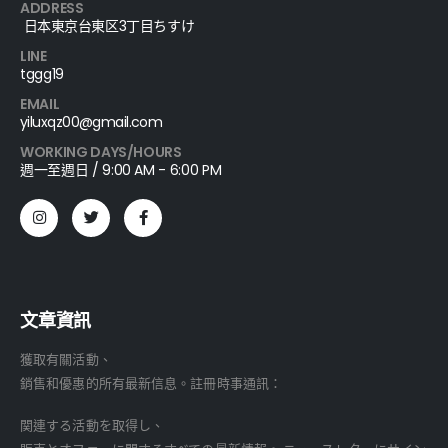
ADDRESS
日本東京台東区3丁目ちすけ
LINE
tggg19
EMAIL
yiluxqz00@gmail.com
WORKING DAYS/HOURS
週一至週日 / 9:00 AM - 6:00 PM
文章資訊
獲取有關活動、
銷售和優惠的所有最新信息。註冊時事通訊：
関連する活動を取得し、