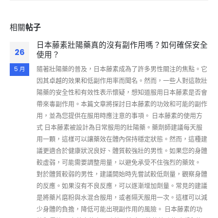
相關
帖子
日本藤素壯陽藥真的沒有副作用嗎？如何確保安全
26
使用？
隨著壯陽藥的普及，日本藤素成為了許多男性關注的焦點。它
5 月
因其卓越的效果和低副作用率而聞名。然而，一些人對這款壯
陽藥的安全性和有效性表示懷疑，想知道服用日本藤素是否會
帶來毒副作用。本篇文章將探討日本藤素的功效和可能的副作
用，並為您提供在服用時應注意的事項。 日本藤素的使用方
式 日本藤素被設計為日常服用的壯陽藥。藥劑師建議每天服
用一顆，這樣可以讓藥效在體內保持穩定狀態。然而，這種建
議更適合於健康狀況良好、體質較強壯的男性。如果您的身體
較虛弱，可能需要調整用量，以避免承受不住強烈的藥效。
對於體質較弱的男性，建議開始時先嘗試較低劑量，觀察身體
的反應。如果沒有不良反應，可以逐漸增加劑量。常見的建議
是將藥片磨粉與水混合服用，或者隔天服用一次。這樣可以減
少身體的負擔，降低可能出現副作用的風險。 日本藤素的功