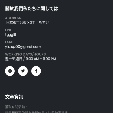
關於我們私たちに関しては
ADDRESS
日本東京台東区3丁目ちすけ
LINE
tggg19
EMAIL
yiluxqz00@gmail.com
WORKING DAYS/HOURS
週一至週日 / 9:00 AM - 6:00 PM
文章資訊
獲取有關活動、
銷售和優惠的所有最新信息。註冊時事通訊：