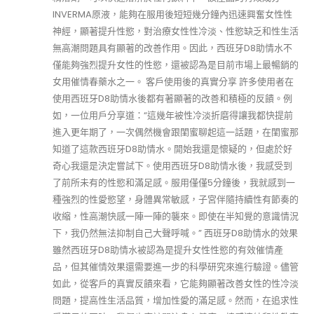
INVERMA原液，能夠在服用後短短幾分鐘內迅速興奮女性性
神經，顯著提升性慾，對治療女性性冷淡、性慾缺乏和性生活
無高潮問題具有顯著的改善作用。因此，西班牙D8助情水不
僅能夠強烈提升女性的性慾，還被認為是目前市場上最暢銷的
女用催情春藥水之一。 客戶使用後的真實分享 許多使用者在
使用西班牙D8助情水後都有著顯著的改善和積極的反饋。例
如，一位用戶分享道：“這幾年被性冷淡折磨得讓我都快提前
進入更年期了，一次偶然機會跟閨蜜聊起這一話題，在閨蜜那
知道了這款西班牙D8助情水。開始我還是懷疑的，但處於好
奇心我還是決定嘗試下。使用西班牙D8助情水後，我感受到
了前所未有的性慾和滿足感。服用僅僅5分鐘後，我就感到一
種強烈的性愛慾望，身體異常敏感，子宮伴隨持續性有節奏的
收縮，性高潮快感一陣一陣的襲來。即使在半知覺的意識情況
下，我仍然無法抑制自己大聲呼喊。” 西班牙D8助情水的效果
雖然西班牙D8助情水被認為是提升女性性慾的有效催情產
品，但其催情效果還需要進一步的科學研究來進行驗證。儘管
如此，從客戶的真實反饋來看，它能夠顯著改善女性的性冷淡
問題，提高性生活品質，增加性愛的滿足感。然而，在追求性