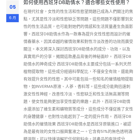
如何使用西班牙D8助情水？適合哪些女性使用？
05
在現代社會，女性的性生活和性慾望問題已成為人們關注的焦
6 月
點，尤其是性冷淡和性慾缺乏等問題。這些問題不僅影響到女
性的性生活品質，也可能對她們的情感和生活質量產生負面影
響。西班牙D8助情水作為一款專為提升女性性慾而設計的催
情春藥水，因其卓越的催情效果和對性冷淡改善的功效而廣受
關注。本文將深入探討西班牙D8助情水的成分、功效，以及
真實用戶的分享，揭開這款產品背後的神秘面紗。 西班牙D8
助情水的神奇成分 西班牙D8助情水主要成分包括一系列天然
植物提取物，這些成分經過科學配比，不僅安全有效，還能夠
有效提升女性的性慾。其中可能包括一些知名的催情植物提取
物，如INVERMA原液、人蔘、香料等。這些成分能夠迅速刺
激女性性神經，改善性冷淡、性慾缺乏和性生活無高潮等問
題，使女性能夠更加享受性愛的樂趣。此外，西班牙D8助情
水還添加了維生素和礦物質等成分，這些成分不僅促進了女性
的身體健康，也對性功能起到了一定的提升作用。 西班牙D8
助情水的催情效果 西班牙D8助情水是西班牙原裝進口，被認
為是最有效的女性口服興奮液之一。它含有51%的無色透明酒
精溶劑，可以快速溶解於任何飲料中。該產品的有效成分