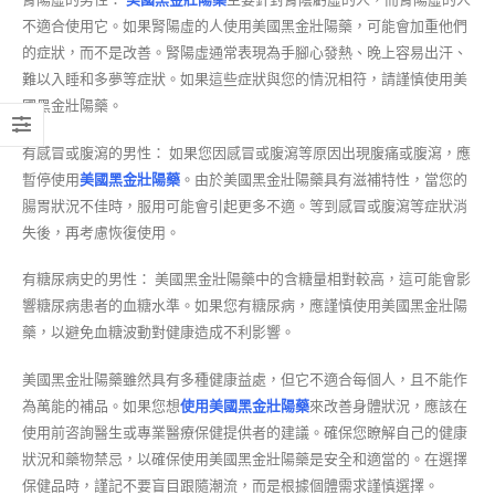
不適合使用它。如果腎陽虛的人使用美國黑金壯陽藥，可能會加重他們
的症狀，而不是改善。腎陽虛通常表現為手腳心發熱、晚上容易出汗、
難以入睡和多夢等症狀。如果這些症狀與您的情況相符，請謹慎使用美
國黑金壯陽藥。
有感冒或腹瀉的男性： 如果您因感冒或腹瀉等原因出現腹痛或腹瀉，應
暫停使用
美國黑金壯陽藥
。由於美國黑金壯陽藥具有滋補特性，當您的
腸胃狀況不佳時，服用可能會引起更多不適。等到感冒或腹瀉等症狀消
失後，再考慮恢復使用。
有糖尿病史的男性： 美國黑金壯陽藥中的含糖量相對較高，這可能會影
響糖尿病患者的血糖水準。如果您有糖尿病，應謹慎使用美國黑金壯陽
藥，以避免血糖波動對健康造成不利影響。
美國黑金壯陽藥雖然具有多種健康益處，但它不適合每個人，且不能作
為萬能的補品。如果您想
使用美國黑金壯陽藥
來改善身體狀況，應該在
使用前咨詢醫生或專業醫療保健提供者的建議。確保您瞭解自己的健康
狀況和藥物禁忌，以確保使用美國黑金壯陽藥是安全和適當的。在選擇
保健品時，謹記不要盲目跟隨潮流，而是根據個體需求謹慎選擇。