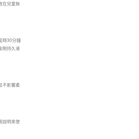
放在兒童無
時30分鐘
金剛持久液
並不影響產
用說明來使