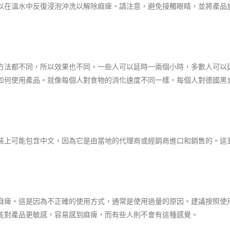
以在溫水中反復浸泡沖洗以解除麻痺。請注意，避免接觸眼睛，並將產品
方法都不同，所以效果也不同。一些人可以延時一兩個小時，多數人可以延
如何使用產品。就像每個人對食物的消化速度不同一樣，每個人對德國黑
裝上可能包含中文，因為它是由當地的代理商或經銷商進口和銷售的。這
麻痺。這是因為不正確的使用方式，通常是使用過量的原因。建議按照使
能對產品更敏感，容易感到麻痺，而有些人則不會有這種感覺。