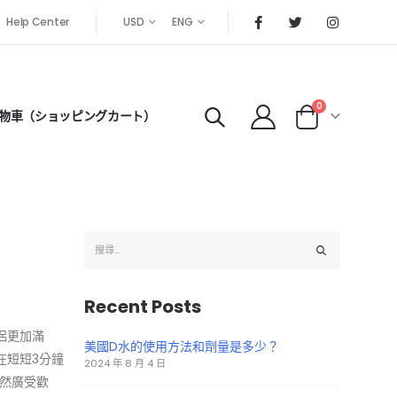
Help Center
USD
ENG
0
物車（ショッピングカート）
Recent Posts
侶更加滿
美國D水的使用方法和劑量是多少？
在短短3分鐘
2024 年 8 月 4 日
依然廣受歡