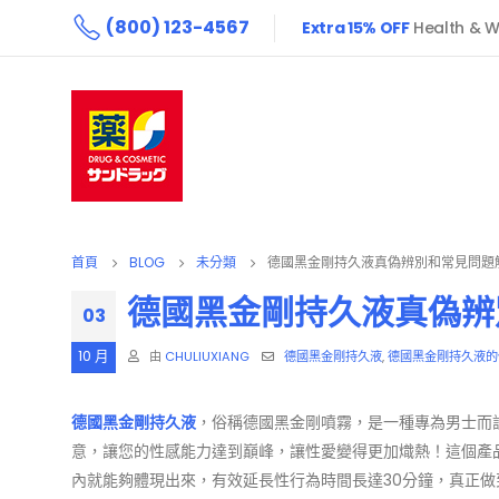
(800) 123-4567
Extra 15% OFF
Health & W
首頁
BLOG
未分類
德國黑金剛持久液真偽辨別和常見問題
德國黑金剛持久液真偽辨
03
10 月
由
CHULIUXIANG
德國黑金剛持久液
,
德國黑金剛持久液的
德國黑金剛持久液
，俗稱德國黑金剛噴霧，是一種專為男士而
意，讓您的性感能力達到巔峰，讓性愛變得更加熾熱！這個產
內就能夠體現出來，有效延長性行為時間長達30分鐘，真正做