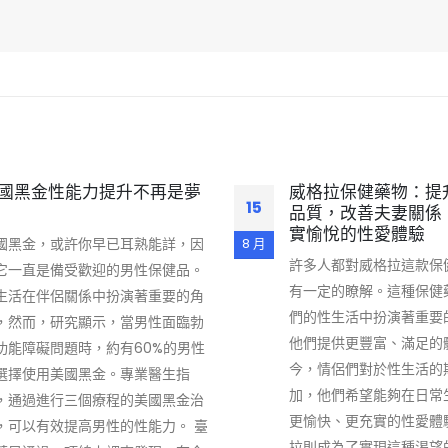
國黑金性能力提升不再是夢
威格拉保健藥物：提
15
品質，改善夫妻關係
實愉悅的性愛體驗
國黑金，或許你早已耳熟能詳，因
8 月
許多人都對威格拉這款保
它一直是備受歡迎的男性保健品。
有一定的瞭解。這種保健
生活在伴侶關係中扮演著重要的角
們的性生活中扮演著重要
，然而，研究顯示，當男性面臨勃
他們提供更豐富、滿足的
功能障礙問題時，約有60%的男性
今，情侶們對於性生活的
選擇使用美國黑金。專業醫生指
加，他們希望能夠在日常
，通過進行三個療程的美國黑金治
更愉快、更充實的性愛體
，可以有效提高男性的性能力。 臺
拉則成為了實現這種渴望