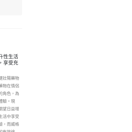
升性生活
日本藤素：全面解析成分、服
07
21
，享受充
用時間和效果，改善男性性功
能的科學之選
8 月
5 月
健壯陽藥物
日本藤素，作為一種由傳統配方合制
藥物在情侶
而成的性藥物，一直受到廣大男性朋
的角色，為
友的關注與追捧。它的研發背後是多
體驗。現
名醫藥學精英團隊共同的心血結晶，
期望日益增
通過無數次的實驗和臨床試驗，確保
生活中享受
其安全有效，成為一種值得信賴的保
驗，而威格
健品。日本藤素主要以赤根草、雄鹿
的有效途
鞭、虎鞭和牛鞭等多種名貴中藥與純