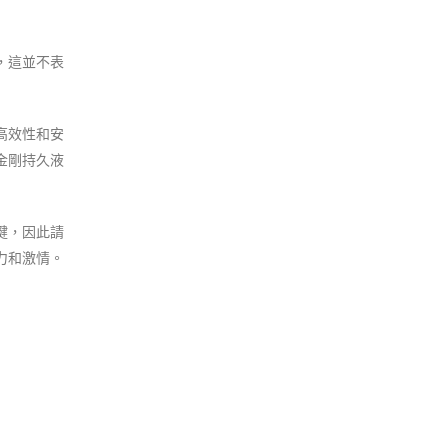
，這並不表
高效性和安
金剛持久液
鍵，因此請
力和激情。