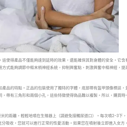
，這使得產品不僅能夠達到延時的效果，還能確保其對身體的安全。它含
用方式能夠調節中樞末梢神經系統，抑制興奮點，刺激興奮中樞神經，提
和產品的特點。正品的包裝使用了獨特的字體，底部帶有盔甲頭像標誌，
同，帶有三角形和兩個小孔，這些特徵使得偽品難以複製。所以，購買時
0釐米的距離，輕輕地噴在生殖器上（請避免接觸尿道口）。每次噴2-3下，
物充分吸收，您就可以進行正常的性愛活動。如果您在噴射後立即進入女方