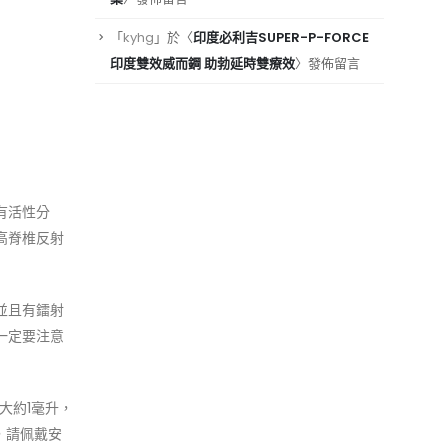
「
kyhg
」於〈
印度必利吉SUPER-P-FORCE
印度雙效威而鋼 助勃延時雙療效
〉發佈留言
有活性分
高脊椎反射
並且有鐳射
一定要注意
大約1毫升，
，請佩戴安