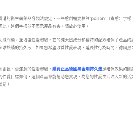
的衛生署藥品分類法規定，一些藯劑需要標註”poison”（毒藯）字樣
因此，這個字樣並不表示產品有害，請放心使用。
功能問題，並增強性愛體驗。它的純天然成分和獨特的配方確保了產品的
全球熱銷的持久液。如果您希望改善性愛表現，延長性行為時間，德國黑
到更長、更滿意的性愛體驗。
購買正品德國黑金剛持久液
是確保效果的關
的性愛目標如何，這個產品都能幫助您實現，為您的性愛生活注入新的活
滿足！