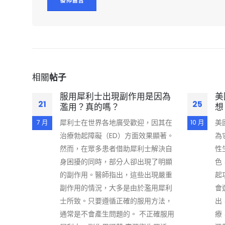
相關
帖子
服用犀利士出現副作用是因為
美
21
25
濫用？真的嗎？
想
犀利士在世界各地廣受歡迎，因其在
美
7 月
10 月
治療勃起障礙（ED）方面效果顯著。
為
然而，在眾多患者借助犀利士解決自
性
身困擾的同時，部分人卻出現了明顯
色
的副作用。醫師指出，這些出現嚴重
起
副作用的情況，大多是由於濫用犀利
會
士所致。只要遵循正確的服用方法，
出
通常是不會產生問題的。 不正確服用
療