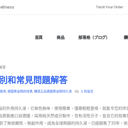
ellness
Track Your Order
首頁
商品
部落格（ブログ）
購
解答
別和常見問題解答
使用
,
德國黑金剛的效果
,
購買正品德國黑金剛持久液
0 則留言
設的外用持久液，它無色無味，使用簡單，僅需輕輕壹噴，就能令您的伴
品原裝進口自德國，採用純天然成分製作，含有活性分子，並且它的效果
到了無依賴性，無副作用，成為全球熱銷的持久液，已經銷售了33年，