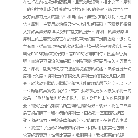
在性行為前按規定時間服用，且藥效較短暫。相比之下，犀利
士的他達拉非成分能夠維持長達36小時的藥效，讓男性在性
愛方面擁有更大的靈活性和自由度，無需受時間限制，更加自
信。犀利士主要用於治療男性性功能勃起障礙，下麵我們將深
入探討其藥效原理以及對性能力的提升。 犀利士的藥效原理
犀利士的主要藥效原理在於使陰莖海綿體平滑肌放鬆，促進陰
莖充血，從而實現堅硬的勃起狀態。這一過程是通過抑制一種
叫做PDE5的酶來實現的。當PDE5受到抑制時，陰莖血管擴
張，血液更容易流入海綿體，使陰莖變得堅硬且持久。簡而言
之，犀利士能夠幫助男性迅速實現滿意的勃起，並顯著提升硬
度和持久度。 犀利士的實際效果 犀利士的實際效果因人而
異，取決於個體的身體狀況和性功能問題的嚴重程度。以下是
一位顧客的真實使用心得，或許可以幫助更多人瞭解犀利士的
效果： "剛開始我也和大多數人一樣，對犀利士的效果感到擔
憂，懷疑它是否如廣告所宣傳的那麼有效。後來，我在中華藥
局官網訂購了一罐30顆的犀利士，因為我一直面臨勃起困
難、勃起無力、中途疲軟和硬度不足的問題。在藥師的建議
下，我選擇了這款30顆裝的犀利士，因為相比於其他包裝，
它更經濟實惠，性價比更高。 收到藥後，我按照藥師的建