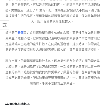
狀，服用春藥的話，可以延長同房的時間，也能讓自己的陰莖迅速的勃
起，男性朋友一旦上了45歲的年紀，性功能就會變得大不如前，為了能
夠提高性生活的品質，服用吃藥的話確實有明顯的效果，但如果年紀越
大，服用春藥的危險性就越大。
經常服用
春藥
肯定會對這種藥物產生依賴的心理，而男性朋友如果對春
藥產生了依賴心理，就會覺得自己沒有吃藥還能同房嗎？重要的作用就
是能夠讓自己迅速的產生性欲，在同房的過程當中延長時間，但需要注
意的是過度的縱欲對於人體的傷害是比較大的，甚至會導致精進飲往。
現在市面上的春藥確實是比較多的，因為男性朋友對於這方面的需求是
比較大的，正是因為有了這方面的需求，一部分的商家會在網上賣一些
虛假的春藥，這樣就會給我們的性愛帶來了嚴重的影響，甚至會給身體
造成不必要的麻煩，所以如果想要購買春藥的話，一定要通過正規的商
城購買，千萬不要購買三無產品。
分享這個帖子