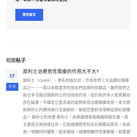
相關
帖子
犀利士治療男性陽痿的作用大不大?
17
犀利士（Cialis），學名他達拉非，作為世界三大品牌壯陽藥
9 月
品之一，一直以來都是男性朋友們追捧的保健品。雖然我們之
前也多次探討過犀利士的功效與作用，但仍有許多人對其藥效
存在疑慮，不確定它是否真的能夠有效治療陽痿症狀。本文將
對犀利士的藥效進行全面解析，幫助您更好地理解這款壯陽藥
品。 犀利士的來歷 犀利士，由美國禮來製藥廠研製生產，其
主要成分為他達拉非。它與威爾剛等知名壯陽藥品齊名，但具
有一項獨特的優勢：超長藥效。威爾剛雖然效果顯著，但需要