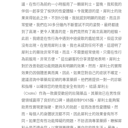
議，在性行為前約一小時服用了一顆犀利士。當晚，我和我的
伴侶一起享受了愉快的性愛體驗。令我驚訝的是，犀利士的效
果來得如此之快。不到5分鐘，我就感到明顯的勃起，而且非
常堅硬。我們在30多分鐘內不斷嘗試不同的姿勢，最終都達
到了高潮。更令人驚喜的是，我們竟然有了兩次高潮的經驗。
此前，我總是在性行為中遇到中途疲軟的尷尬情況，但這次卻
沒有出現。在使用犀利士後，我也未感到任何不適，這證明了
犀利士的藥效非常不錯。而且，不需要經常使用，只需在性行
為前服用，非常方便。" 這位顧客的分享清楚地表明，犀利士
對於改善勃起功能問題具有明顯的效果。然而，犀利士的實際
效果仍因個體差異而異，因此，如果您對自己的症狀不確定，
建議咨詢中華藥局官網的專業藥師。他們將提供一對一的診斷
和指導，以確保您的使用是安全有效的。 結語 犀利士
（Cialis）作為一款廣受歡迎的壯陽藥品，其藥效已在男性保
健領域贏得了良好的口碑。通過抑制PDE5酶，犀利士能夠幫
助男性實現更強硬、更持久的勃起，從而改善性愛體驗。然
而，每個人的身體狀況都不同，因此犀利士的效果會有所不
同。如果您有性功能障礙的問題，不妨咨詢專業藥師，瞭解犀
利士是否適合您，以實現更健康、更自信的性生活。 最後，