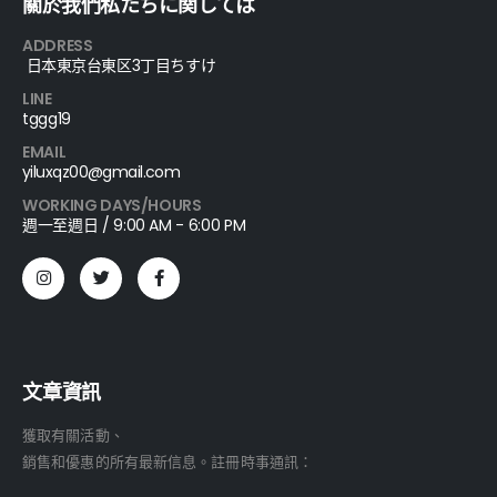
關於我們私たちに関しては
ADDRESS
日本東京台東区3丁目ちすけ
LINE
tggg19
EMAIL
yiluxqz00@gmail.com
WORKING DAYS/HOURS
週一至週日 / 9:00 AM - 6:00 PM
文章資訊
獲取有關活動、
銷售和優惠的所有最新信息。註冊時事通訊：