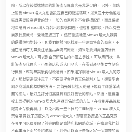
腳，所以在較偏遠地區的壯陽產品專賣店是非常少的。 另外，網路
上銷售 vimxa 增大丸也會設定自己的配送區域，如果是十分偏遠地
區且需要較高運費的話，一般的商家可能不會選擇配送。而且偏遠
地區購買 vimxa 增大丸若出現售後問題，也會相當麻煩，所以有些
商家乾脆就將一些地區遮罩了。 儘管偏遠地區 vimxa 增大丸購買
的選擇性相對較小，但我們依然可以找到一些願意售賣的商家，不
過在購買時尤其要注意產品真偽的檢驗。如果想要到實體店購買
vimxa 增大丸，可以到自己所居住的市區去尋找。 可以專門找一些
壯陽產品代理店、小型藥店和成人用品店，在看到產品後要立刻進
行檢驗，確認無誤後再付款購買。如果選擇網購 vimxa 增大丸的方
式，那就更需要注意了，不僅要學會產品真偽辨別方法，還要學會
網路商城真偽檢驗的方法。 要首先確保進入的是正規有工商營業執
照的網站，最好是評分很高且具有良好售後的網站。然後，還要重
複上面提到的 vimxa 增大丸產品真偽辨認的方法，在收到產品後驗
證為正品後再食用，以免出現一些不良的生理反應。 vimxa 增大丸
藥店購買 說了這麼久的 vimxa 增大丸，那麼這款產品的正品究竟
在哪里可以買到呢？答案同樣是實體店和網路商城，在這裏我們就
不再重複上面的介紹流程了，我們可以直接告訴大家一個靠譜的實