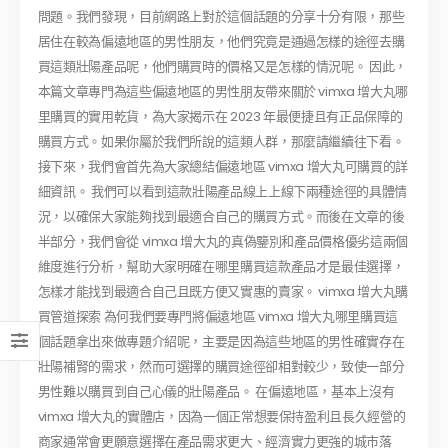
問題。我們發現，目前網路上對於這個話題的分享十分有限，那些
居住在較為偏遠地區的男性朋友，他們究竟是通過怎樣的途徑去購
買這類壯陽產品呢，他們購買時的價格又是怎樣的情況呢。 因此，
本篇文章專門為這些偏遠地區的男性朋友帶來關於 vimxa 增大丸哪
里購買的實用乾貨，為大家揭示在 2023 年最便捷且有正品保障的
購買方式。如果你屬於我們所說的這類人群，那麼請繼續往下看。
接下來，我們會首先為大家總結偏遠地區 vimxa 增大丸可購買的詳
細資訊。 我們可以看到這款壯陽產品線上上線下兩種途徑的具體情
況，以確保大家能夠找到最適合自己的購買方式。而後在文章的後
半部分，我們會從 vimxa 增大丸的真偽鑒別和產品價格優劣這兩個
維度進行分析，幫助大家明確在哪里購買這款產品才是最佳選擇，
怎樣才能找到最適合自己且既方便又實惠的賣家。 vimxa 增大丸購
買管道探索 為何我們要專門將偏遠地區 vimxa 增大丸哪里購買這
個話題拿出來做專題介紹呢，主要是因為這些地區的男性確實存在
壯陽補腎的需求，然而可選擇的購買途徑卻相對較少，致使一部分
男性難以購買到自己心儀的壯陽產品。 在偏遠地區，基本上沒有
vimxa 增大丸的實體店，因為一個正常想要保持盈利且長久經營的
商家通常會更願意選擇在產品需求更大、經濟實力更強的城市落