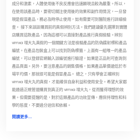
成分和激素，人體使用後不良反應會迅速顯現且較為嚴重。所以，
在使用該產品時，要密切關注使用後的效果和副作用情況，一旦發
現是假冒產品，務必及時停止使用，如有需要可到醫院進行詳細檢
查。 接下來談談購買前的真假辨別方法。我們建議優先選擇到實體
店購買這款產品，因為這樣可以直接對產品進行真假檢驗。辨別
vimxa 增大丸真假的一個關鍵方法是檢驗產品的防偽鐳射標和產品
編號。在產品包裝盒上可以找到防偽標籤，上面有一組唯一的產品
編號，可以登錄官網輸入該編號進行驗證，如果是正品則可查詢到
產品頁面。另外，要注意產品的銷售價格，如果產品單價遠低於市
場平均價，那就很可能是假冒產品。 總之，只有學會正確辨別
vimxa 增大丸的真假，才能確保自身利益和使用安全。希望大家都
能通過正規管道購買到真正的 vimxa 增大丸，從而獲得理想的效
果。但需要提醒的是，對於這類產品的功效宣傳，應保持理性和科
學的態度，不要過分迷信和依賴。
閱讀更多...