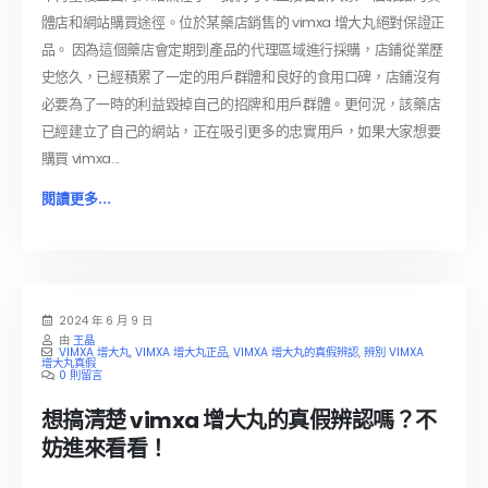
體店和網站購買途徑。位於某藥店銷售的 vimxa 增大丸絕對保證正
品。 因為這個藥店會定期到產品的代理區域進行採購，店鋪從業歷
史悠久，已經積累了一定的用戶群體和良好的食用口碑，店鋪沒有
必要為了一時的利益毀掉自己的招牌和用戶群體。更何況，該藥店
已經建立了自己的網站，正在吸引更多的忠實用戶，如果大家想要
購買 vimxa...
閱讀更多...
2024 年 6 月 9 日
由
王晶
VIMXA 增大丸
,
VIMXA 增大丸正品
,
VIMXA 增大丸的真假辨認
,
辨別 VIMXA
增大丸真假
0 則留言
想搞清楚 vimxa 增大丸的真假辨認嗎？不
妨進來看看！