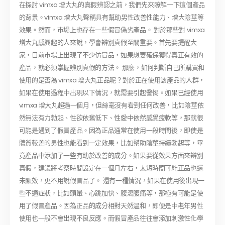
在探討 vimxa 增大丸的真假辨認之前，我們先來瞭解一下這個產品
的背景。vimxa 增大丸聲稱具有幫助男性改善性能力、增大陰莖等
效果。然而，市場上也存在一些假冒偽劣產品。 對於那些對 vimxa
增大丸感興趣的人來說，學會辨別真假至關重要。首先要提醒大
家，目前市場上出現了不少仿冒品，如果想要確保獲得真正有效的
產品，就必須掌握辨別真假的方法。 那麼，如何判斷自己所購買和
使用的是否為 vimxa 增大丸正品呢？對於正在使用該產品的人群，
如果在使用過程中出現以下情況，就需要引起警惕。如果已經使用
vimxa 增大丸超過一個月，但絲毫沒有看到任何改善，比如陰莖依
然無法有力勃起、性欲依舊低下、性愛中依然感覺疲軟等，那就很
可能是遇到了假冒產品。因為正品通常在使用一段時間後，即使是
體質較差的男性也能看到一定效果，比如幫助陰莖持續勃起等，畢
竟產品中添加了一些有助於改善的成分。如果要從效果方面來辨別
真假，建議將考察時間設定在一個月左右，太短時間可能正品也還
未顯效，更不用說假冒品了。 還有一種情況，如果在使用後出現一
些不適症狀，比如頭暈、心跳加快、腹瀉腹痛等，那極有可能是使
用了假冒產品。因為正品的成分相對天然溫和，即便是中老年男性
使用也一般不會出現不良反應。而假冒產品往往會添加刺激性化學