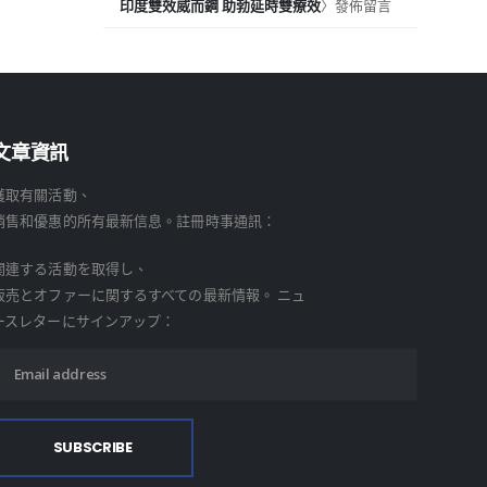
印度雙效威而鋼 助勃延時雙療效
〉發佈留言
文章資訊
獲取有關活動、
銷售和優惠的所有最新信息。註冊時事通訊：
関連する活動を取得し、
販売とオファーに関するすべての最新情報。 ニュ
ースレターにサインアップ：