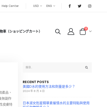
Help Center
USD
ENG
0
物車（ショッピングカート）
RECENT POSTS
美國D水的使用方法和劑量是多少？
2024 年 8 月 4 日
款產品，
後無副作
日本淑女剋星精華素催情水的主要特點與使用
性皮膚特