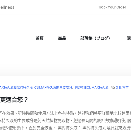
ellness
Track Your Order
首頁
商品
部落格（ブログ）
購
MAX持久液和黑豹持久液
,
CLIMAX持久液的主要成分
,
印度神油CLIMAX持久液
0 則留言
個更適合您？
，它們在效果、延時時間和使用方法上各有特點。這裡我們將更詳細地比較這兩
limax持久液的主要成分是純天然植物提取物，經過長時間的統計數據證明使用
減少使用頻率，直到完全恢復。 黑豹持久液： 黑豹持久液則是針對東方男