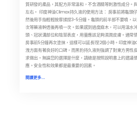
質研發的產品，其配方非常溫和，不含酒精等刺激性成分。與
左右。 印度神油Climax持久液的使用方法： 房事前將龜
然後用手指輕輕按摩揉捏3-5分鐘。龜頭的前半部不要噴，
次等藥液幹透後再噴一次。如果感到過度麻木，可以用溫水沖
頭、冠狀溝部位和陰莖表皮，用量應該足夠濕潤皮膚。通常情
房事前5分鐘再次塗抹，這樣可以延長1至2個小時。印度神油C
洩方面有著良好的口碑，而黑豹持久液則強調了對東方男性
求做出。無論您的選擇是什麼，請總是按照說明書上的建議
應。安全性和效果都是最重要的因素。
閱讀更多...