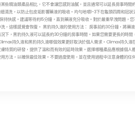
某些精油類產品相比，它不會讓您感到油膩，並且通常可以延長房事時間約
頭仔細清洗，以防止包皮垢影響藥液的吸收。均勻地噴1-3下在龜頭四周和冠狀
以保持快感。建議等待約15分鐘，直到藥液充分吸收。對於嚴重早洩問題，您
洗，這樣感覺會恢復。 黑豹持久液的使用方法： 房事前約30分鐘，將藥
況下，黑豹持久液可以延長約30分鐘的房事時間。如果您需要更長的時間
limax持久液和黑豹持久液哪個效果更好取決於個人需求。Climax持久液
皮膚特質的研發，提供了溫和而有效的延時效果。選擇哪種產品應根據個人
使用方法，以確保最佳效果。不要過度使用，並在使用過程中注意身體的任