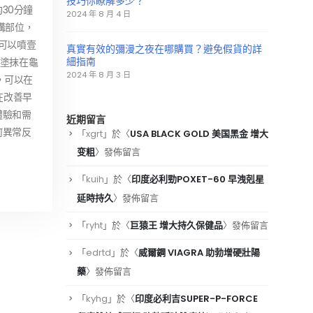
技巧你瞭解多少？
30分鐘
2024 年 8 月 4 日
溝部位，
可以噴壹
真實有效的彌漫之夜在哪購買？避免假貨的詳
細指南
液塗抹在龜
2024 年 8 月 3 日
，可以在
在改善早
體驗和需
近期留言
何異常反
「
xgrt
」於〈
USA BLACK GOLD 美国黑金 增大
变粗
〉發佈留言
「
kuih
」於〈
印度必利勁POXET-60 早洩剋星
延時持久
〉發佈留言
「
ryht
」於〈
巨猿王 增大持久保健品
〉發佈留言
「
edrtd
」於〈
威爾鋼 VIAGRA 助勃增硬壯陽
藥
〉發佈留言
「
kyhg
」於〈
印度必利吉SUPER-P-FORCE