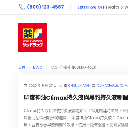
(800) 123-4567
Extra 15% OFF
Health & W
首頁
BLOG
TAG -
印度神油CLIMAX持久液
2023 年 9 月 27 日
由
CHULIUXIANG
CLIMAX持久液
,
CLI
印度神油Climax持久液與黑豹持久液哪
Climax持久液和黑豹持久液都是市面上常見的延時噴劑
以幫助您做出明智的選擇。 印度神油Climax持久液： C
用，並有改善早洩問題的效果。使用一段時間後，您可以逐漸