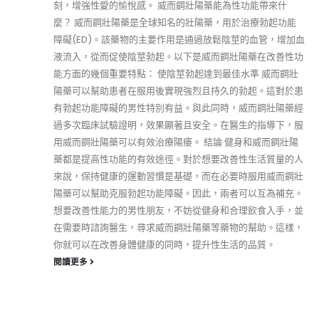
刻，增強性愛的愉悅感。 威而鋼壯陽藥能為性功能帶來什
麼？ 威而鋼壯陽藥是全球知名的壯陽藥，用於治療勃起功能
障礙(ED)。該藥物的主要作用是通過放鬆陰莖的血管，增加血
液流入，從而促使陰莖勃起。以下是威而鋼壯陽藥在改善性功
能方面的幾個重要特點： 使陰莖勃起達到最佳水準 威而鋼壯
陽藥可以幫助患者在服用後實現強烈且持久的勃起。這對於患
有勃起功能障礙的男性特別有益。與此同時，威而鋼壯陽藥經
過多次臨床試驗證明，效果顯著且安全。在醫生的指導下，服
用威而鋼壯陽藥可以有效治療陽痿。 結論 健身和威而鋼壯陽
藥都是提高性功能的有效途徑。對於想要改善性生活質量的人
來說，保持健康的運動習慣是基礎，而在必要時服用威而鋼壯
陽藥可以幫助克服勃起功能障礙。因此，兩者可以互為補充。
想要改善性能力的男性朋友，不妨從健身和合理飲食入手，並
在需要時諮詢醫生，尋求威而鋼壯陽藥等藥物的幫助。這樣，
你就可以在改善身體健康的同時，提升性生活的品質。
閱讀更多