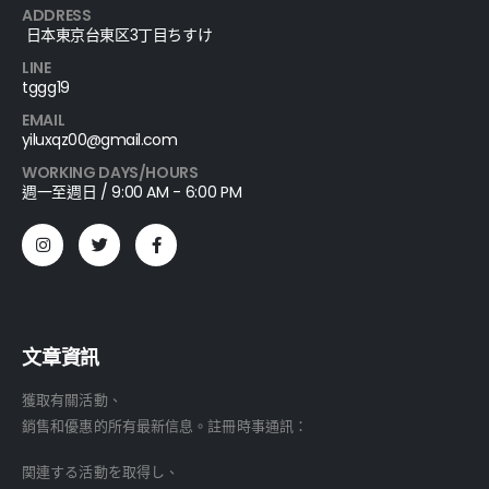
ADDRESS
日本東京台東区3丁目ちすけ
LINE
tggg19
EMAIL
yiluxqz00@gmail.com
WORKING DAYS/HOURS
週一至週日 / 9:00 AM - 6:00 PM
文章資訊
獲取有關活動、
銷售和優惠的所有最新信息。註冊時事通訊：
関連する活動を取得し、