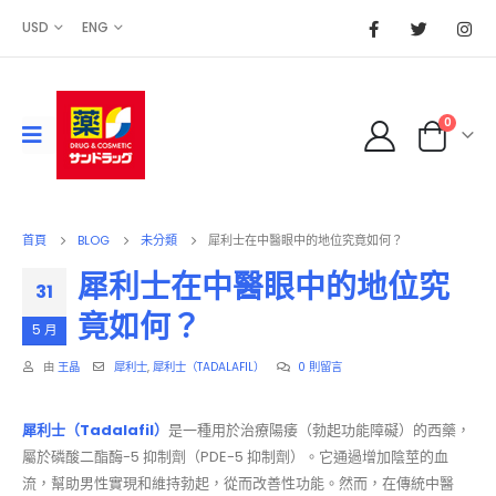
USD
ENG
0
首頁
BLOG
未分類
犀利士在中醫眼中的地位究竟如何？
犀利士在中醫眼中的地位究
31
竟如何？
5 月
由
王晶
犀利士
,
犀利士（TADALAFIL）
0 則留言
犀利士（Tadalafil）
是一種用於治療陽痿（勃起功能障礙）的西藥，
屬於磷酸二酯酶-5 抑制劑（PDE-5 抑制劑）。它通過增加陰莖的血
流，幫助男性實現和維持勃起，從而改善性功能。然而，在傳統中醫