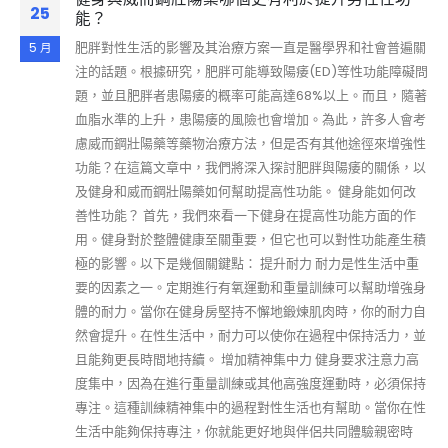
25
能？
肥胖對性生活的影響及其治療方案一直是醫學界和社會普遍關
5 月
注的話題。根據研究，肥胖可能導致陽痿(ED)等性功能障礙問
題，並且肥胖者患陽痿的概率可能高達68%以上。而且，隨著
血脂水準的上升，患陽痿的風險也會增加。為此，許多人會考
慮威而鋼壯陽藥等藥物治療方法，但是否有其他途徑來增強性
功能？在這篇文章中，我們將深入探討肥胖與陽痿的關係，以
及健身和威而鋼壯陽藥如何幫助提高性功能。 健身能如何改
善性功能？ 首先，我們來看一下健身在提高性功能方面的作
用。健身對於整體健康至關重要，但它也可以對性功能產生積
極的影響。以下是幾個關鍵點： 提升耐力 耐力是性生活中重
要的因素之一。定期進行有氧運動和重量訓練可以幫助增強身
體的耐力。當你在健身房堅持不懈地鍛煉肌肉時，你的耐力自
然會提升。在性生活中，耐力可以使你在過程中保持活力，並
且能夠更長時間地持續。 增加精神集中力 健身要求注意力高
度集中，因為在進行重量訓練或其他高強度運動時，必須保持
專注。這種訓練精神集中的過程對性生活也有幫助。當你在性
生活中能夠保持專注，你就能更好地與伴侶共同體驗親密時