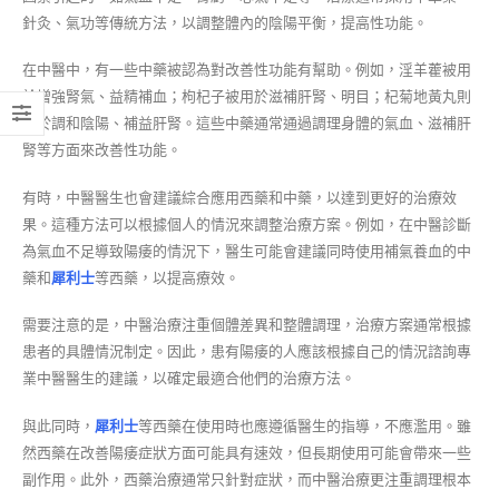
針灸、氣功等傳統方法，以調整體內的陰陽平衡，提高性功能。
在中醫中，有一些中藥被認為對改善性功能有幫助。例如，淫羊藿被用
於增強腎氣、益精補血；枸杞子被用於滋補肝腎、明目；杞菊地黃丸則
用於調和陰陽、補益肝腎。這些中藥通常通過調理身體的氣血、滋補肝
腎等方面來改善性功能。
有時，中醫醫生也會建議綜合應用西藥和中藥，以達到更好的治療效
果。這種方法可以根據個人的情況來調整治療方案。例如，在中醫診斷
為氣血不足導致陽痿的情況下，醫生可能會建議同時使用補氣養血的中
藥和
犀利士
等西藥，以提高療效。
需要注意的是，中醫治療注重個體差異和整體調理，治療方案通常根據
患者的具體情況制定。因此，患有陽痿的人應該根據自己的情況諮詢專
業中醫醫生的建議，以確定最適合他們的治療方法。
與此同時，
犀利士
等西藥在使用時也應遵循醫生的指導，不應濫用。雖
然西藥在改善陽痿症狀方面可能具有速效，但長期使用可能會帶來一些
副作用。此外，西藥治療通常只針對症狀，而中醫治療更注重調理根本