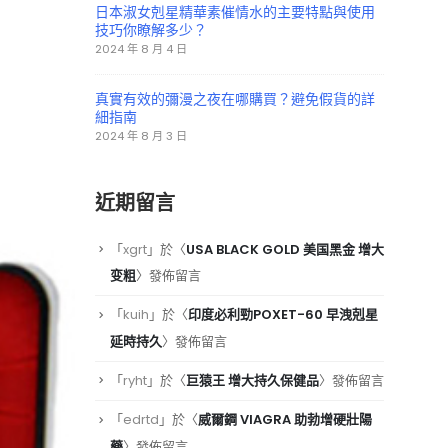
日本淑女剋星精華素催情水的主要特點與使用
技巧你瞭解多少？
2024 年 8 月 4 日
真實有效的彌漫之夜在哪購買？避免假貨的詳
細指南
2024 年 8 月 3 日
近期留言
「
xgrt
」於〈
USA BLACK GOLD 美国黑金 增大
变粗
〉發佈留言
「
kuih
」於〈
印度必利勁POXET-60 早洩剋星
延時持久
〉發佈留言
「
ryht
」於〈
巨猿王 增大持久保健品
〉發佈留言
「
edrtd
」於〈
威爾鋼 VIAGRA 助勃增硬壯陽
藥
〉發佈留言