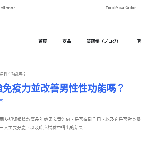
ellness
Track Your Order
首頁
商品
部落格（ブログ）
購
善男性性功能嗎？
強免疫力並改善男性性功能嗎？
言
朋友想知道這款產品的效果究竟如何，是否有副作用，以及它是否對身體
的三大主要好處，以及臨床試驗中得出的結果。