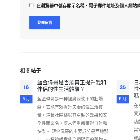
在
瀏覽器
中儲存顯示名稱、電子郵件地址及個人網站
相關
帖子
藍金偉哥是否能真正提升我和
日
16
25
伴侶的性生活體驗？
性
嗎
藍金偉哥是一種被廣泛使用的壯陽
6 月
5 月
在
藥，它能有效提升夫妻的性生活質
受
量。這種壯陽藥以其卓越的效果和安
功
全性而聞名，讓人們重新獲得自信和
常
快樂。 藍金偉哥的主要成分是西地那
成
非，一種被證實能治療陽痿的藥物。