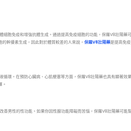
體細胞免疫和增強抗體生成。通過提高免疫細胞的功能，保羅V8壯陽藥
胞的幹擾素生成，因此對於體質較差的人來說，
保羅V8壯陽藥
是提高免疫
液循環。在預防心臟病、心肌梗塞等方面，保羅V8壯陽藥也具有顯著效
擇。
改善男性的性功能。如果你因性腺功能障礙而苦惱，保羅V8壯陽藥可能