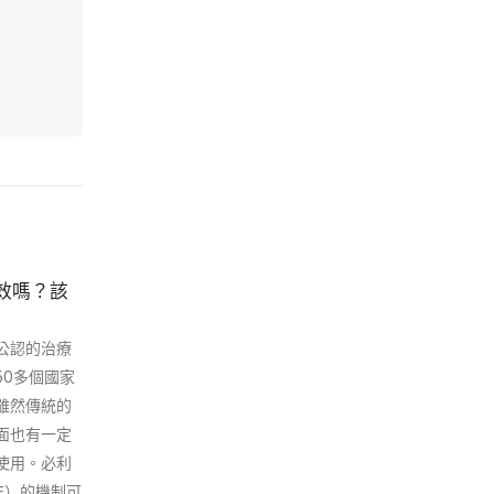
效嗎？該
如何購買正品西班牙金蒼蠅迷
08
10
情液春藥？
公認的治療
性愛，作為愛情的昇華，無疑是人類
11 月
5 月
50多個國家
生活中極為重要的一部分。然而，現
雖然傳統的
代生活的種種壓力和不健康的生活方
面也有一定
式，導致了很多男性出現性功能障礙
使用。必利
問題，這對個人和家庭關係都帶來了
E）的機制可
困擾。在這樣的情況下，西班牙金蒼