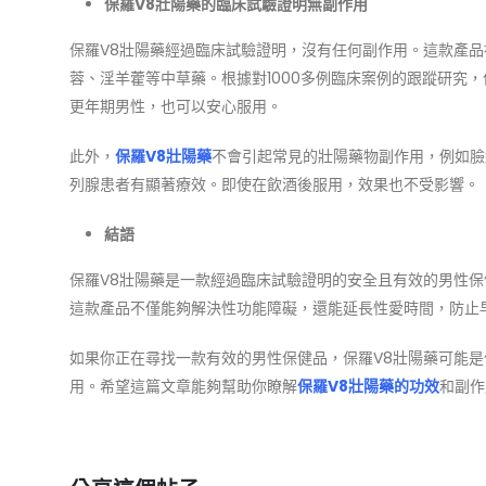
保羅V8壯陽藥的臨床試驗證明無副作用
保羅V8壯陽藥經過臨床試驗證明，沒有任何副作用。這款產品
蓉、淫羊藿等中草藥。根據對1000多例臨床案例的跟蹤研究
更年期男性，也可以安心服用。
此外，
保羅V8壯陽藥
不會引起常見的壯陽藥物副作用，例如臉
列腺患者有顯著療效。即使在飲酒後服用，效果也不受影響。
結語
保羅V8壯陽藥是一款經過臨床試驗證明的安全且有效的男性
這款產品不僅能夠解決性功能障礙，還能延長性愛時間，防止
如果你正在尋找一款有效的男性保健品，保羅V8壯陽藥可能
用。希望這篇文章能夠幫助你瞭解
保羅V8壯陽藥的功效
和副作