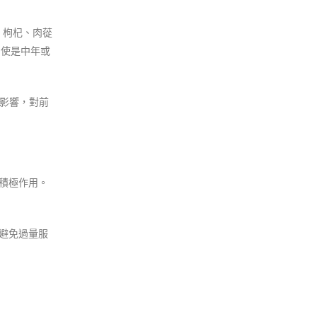
、枸杞、肉蓯
即使是中年或
影響，對前
積極作用。
避免過量服