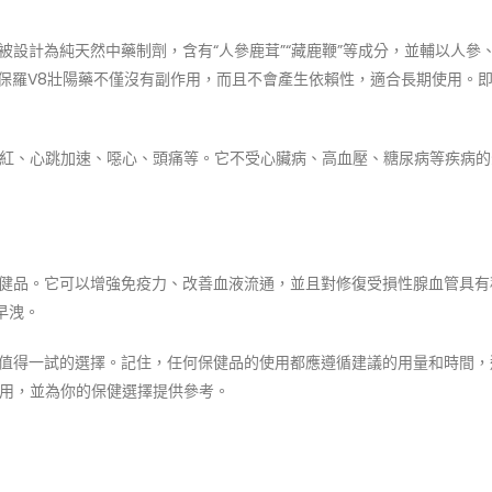
被設計為純天然中藥制劑，含有“人參鹿茸”“藏鹿鞭”等成分，並輔以人參
，保羅V8壯陽藥不僅沒有副作用，而且不會產生依賴性，適合長期使用。
紅、心跳加速、噁心、頭痛等。它不受心臟病、高血壓、糖尿病等疾病的
保健品。它可以增強免疫力、改善血液流通，並且對修復受損性腺血管具有
早洩。
是值得一試的選擇。記住，任何保健品的使用都應遵循建議的用量和時間，
用，並為你的保健選擇提供參考。