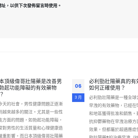
網址，以供下次發佈留言時使用。
本頂級偉哥壯陽藥是改善男
必利勁壯陽藥真的有
06
勃起功能障礙的有效藥物
如何正確使用？
？
必利勁壯陽藥是一種全球
3 月
今天的社會，男性健康問題正逐漸
早洩的有效藥物，已經在
到越來越多的關注。尤其是一些性
和地區獲得批准和銷售。
能方面的問題，如勃起功能障礙，
抗抑鬱藥物在早洩治療方
常對男性的生活質量和心理健康造
效果，但都屬於超適應症
嚴重影響。而日本頂級偉哥壯陽藥
勁壯陽藥®的治療早洩（P