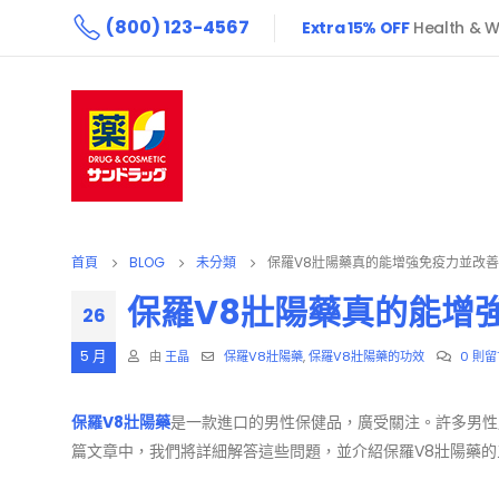
(800) 123-4567
Extra 15% OFF
Health & W
首頁
BLOG
未分類
保羅V8壯陽藥真的能增強免疫力並改
保羅V8壯陽藥真的能增
26
5 月
由
王晶
保羅V8壯陽藥
,
保羅V8壯陽藥的功效
0 則留
保羅V8壯陽藥
是一款進口的男性保健品，廣受關注。許多男性
篇文章中，我們將詳細解答這些問題，並介紹保羅V8壯陽藥