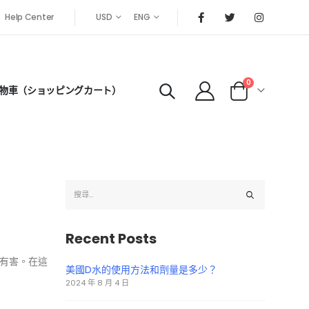
Help Center
USD
ENG
0
物車（ショッピングカート）
Recent Posts
有害。在這
美國D水的使用方法和劑量是多少？
2024 年 8 月 4 日