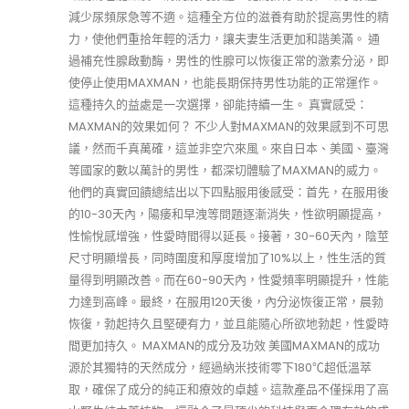
減少尿頻尿急等不適。這種全方位的滋養有助於提高男性的精
力，使他們重拾年輕的活力，讓夫妻生活更加和諧美滿。 通
過補充性腺啟動酶，男性的性腺可以恢復正常的激素分泌，即
使停止使用MAXMAN，也能長期保持男性功能的正常運作。
這種持久的益處是一次選擇，卻能持續一生。 真實感受：
MAXMAN的效果如何？ 不少人對MAXMAN的效果感到不可思
議，然而千真萬確，這並非空穴來風。來自日本、美國、臺灣
等國家的數以萬計的男性，都深切體驗了MAXMAN的威力。
他們的真實回饋總結出以下四點服用後感受：首先，在服用後
的10-30天內，陽痿和早洩等問題逐漸消失，性欲明顯提高，
性愉悅感增強，性愛時間得以延長。接著，30-60天內，陰莖
尺寸明顯增長，同時圍度和厚度增加了10%以上，性生活的質
量得到明顯改善。而在60-90天內，性愛頻率明顯提升，性能
力達到高峰。最終，在服用120天後，內分泌恢復正常，晨勃
恢復，勃起持久且堅硬有力，並且能隨心所欲地勃起，性愛時
間更加持久。 MAXMAN的成分及功效 美國MAXMAN的成功
源於其獨特的天然成分，經過納米技術零下180℃超低溫萃
取，確保了成分的純正和療效的卓越。這款產品不僅採用了高