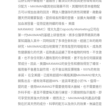
山野生純中藥植物，還融合了最頂尖的科技與更合理有效的成
分配方。MAXMAN跟其他壯陽藥不同，其獨特的草本植物配
方可以增加血液的回流，釋放人體儲存的男性荷爾蒙，啟動身
體天然荷爾蒙製造，提供增長所需的營養，並擴大海綿體，增
加血液容量，從而促進持續的增長。 美國
MAXMAN2（MMC）增大丸是Capacity Marketing公司在
第一代MAXMAN的基礎上研發而來，將多位醫學界精英的專
業知識融入其中，同時採用了多項全新科技。經過三年的耗時
研究，MAXMAN2成功地實現了男性陰莖的增粗增大，成為男
性健康進化的代表。這款產品延續了草本植物的特性，不含激
素，也不含任何對人體有害的化學物質，更不包含任何國家違
禁成分。因此，美國MAXMAN2的安全性和療效得到了確保，
服用後不會產生副作用，也不會出現反彈現象，100%的有效
承諾。 在全美國，已經有超過150萬瓶美國MAXMAN2增大丸
銷售出去，總有效率超過98%，退貨率更是小於1%。值得一
提的是，使用MAXMAN2不需要使用增大器械，也不需要進行
外科手術，甚至不需要每天進行練習，只需按照指示服用，即
可享受到其強大的效果。 總而言之，MAXMAN系列產品的優
勢在於其天然的成分，科學的配方以及持久的效果。無論您是