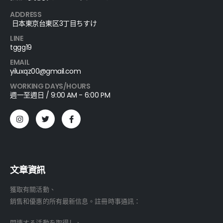
ADDRESS
日本東京台東区3丁目ちすけ
LINE
tggg19
EMAIL
yiluxqz00@gmail.com
WORKING DAYS/HOURS
週一至週日 / 9:00 AM - 6:00 PM
文章資訊
獲取有關活動、
銷售和優惠的所有最新信息。註冊時事通訊：
関連する活動を取得し、