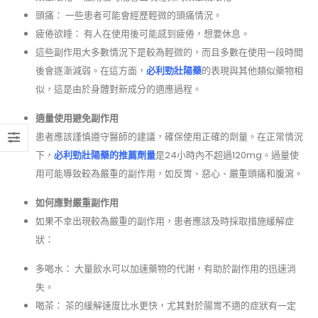
頭痛： 一些患者可能會經歷輕微的頭痛情況。
疲倦欲睡： 有人在使用後可能感到疲倦，想要休息。
這些副作用大多數情況下是較為輕微的，而且多數在使用一段時間
後會逐漸減弱。在這方面，
必利勁壯陽藥
的表現與其他類似藥物相
似，這是由於身體對新成分的適應過程。
適量使用避免副作用
患者應該謹慎遵守醫師的建議，確保使用正確的劑量。在正常情況
下，
必利勁壯陽藥的推薦劑量
是24小時內不超過120mg。過量使
用可能導致較為嚴重的副作用，如反胃、惡心、嚴重頭痛和腹瀉。
如何應對嚴重副作用
如果不幸出現較為嚴重的副作用，患者應該及時採取措施緩解症
狀：
多喝水： 大量飲水可以加速藥物的代謝，有助於副作用的迅速消
失。
喝茶： 茶的緩解速度比水更快，尤其對於腸胃不適的症狀有一定