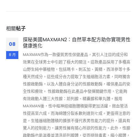
相關
帖子
探秘美國MAXMAN2：自然草本配方助你實現男性
08
健康進化
MAXMAN作為一款優質男性保健產品，其引人注目的成分和
8 月
效果在全球男士中引起了極大的關注。這款產品採用了多種高
山野生純中藥植物，包括瑪卡、刺五加、黃精、西洋參等十多
種天然成分，這些成分合力提取了生殖細胞活力素，同時獨含
性腺啟動酶，以及人體自身分泌的性腺啟動酶，確保產品的安
全性和療效。 性腺啟動酶在此產品中發揮關鍵作用，它能夠
有效啟動人體三大性腺：前列腺、精囊腺和睾丸體。服用
MAXMAN後，性中樞神經細胞體積變得更加活躍，微血管活
性提高至六成，而海綿體分裂系數則達到七成。更值得注意的
是，生殖器細胞體積的擴張不僅代表男性能力的提升，還具有
驚人的控制能力，讓男性擁有隨心所欲的性能力。此外，性腺
啟動酶也能滋養並清洗前列腺體，從而排除毒素，縮小腺體，