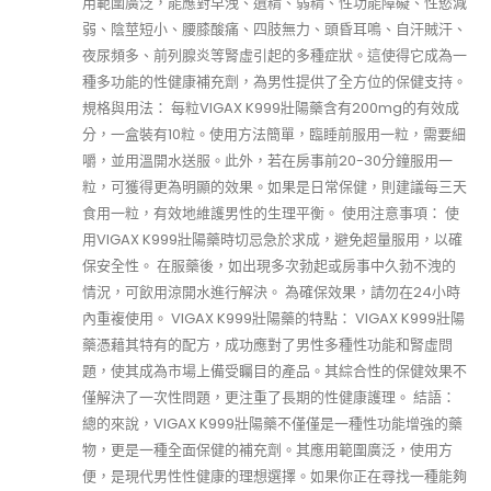
用範圍廣泛，能應對早洩、遺精、弱精、性功能障礙、性慾減
弱、陰莖短小、腰膝酸痛、四肢無力、頭昏耳鳴、自汗賊汗、
夜尿頻多、前列腺炎等腎虛引起的多種症狀。這使得它成為一
種多功能的性健康補充劑，為男性提供了全方位的保健支持。
規格與用法： 每粒VIGAX K999壯陽藥含有200mg的有效成
分，一盒裝有10粒。使用方法簡單，臨睡前服用一粒，需要細
嚼，並用溫開水送服。此外，若在房事前20-30分鐘服用一
粒，可獲得更為明顯的效果。如果是日常保健，則建議每三天
食用一粒，有效地維護男性的生理平衡。 使用注意事項： 使
用VIGAX K999壯陽藥時切忌急於求成，避免超量服用，以確
保安全性。 在服藥後，如出現多次勃起或房事中久勃不洩的
情況，可飲用涼開水進行解決。 為確保效果，請勿在24小時
內重複使用。 VIGAX K999壯陽藥的特點： VIGAX K999壯陽
藥憑藉其特有的配方，成功應對了男性多種性功能和腎虛問
題，使其成為市場上備受矚目的產品。其綜合性的保健效果不
僅解決了一次性問題，更注重了長期的性健康護理。 結語：
總的來說，VIGAX K999壯陽藥不僅僅是一種性功能增強的藥
物，更是一種全面保健的補充劑。其應用範圍廣泛，使用方
便，是現代男性性健康的理想選擇。如果你正在尋找一種能夠