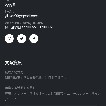
LINE
tggg19
EMAIL
yiluxqz00@gmail.com
WORKING DAYS/HOURS
週一至週日 / 9:00 AM - 6:00 PM
文章資訊
獲取有關活動、
銷售和優惠的所有最新信息。註冊時事通訊：
関連する活動を取得し、
販売とオファーに関するすべての最新情報。 ニュースレターにサイン
アップ：