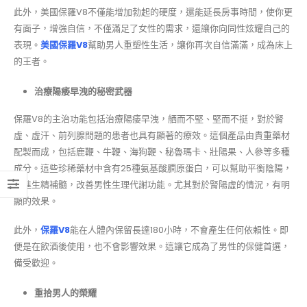
此外，美國保羅V8不僅能增加勃起的硬度，還能延長房事時間，使你更
有面子，增強自信，不僅滿足了女性的需求，還讓你向同性炫耀自己的
表現。
美國保羅V8
幫助男人重塑性生活，讓你再次自信滿滿，成為床上
的王者。
治療陽痿早洩的秘密武器
保羅V8的主治功能包括治療陽痿早洩，舾而不堅、堅而不挺，對於腎
虛、虛汗、前列腺問題的患者也具有顯著的療效。這個產品由貴重藥材
配製而成，包括鹿鞭、牛鞭、海狗鞭、秘魯瑪卡、壯陽果、人參等多種
成分。這些珍稀藥材中含有25種氨基酸膶原蛋白，可以幫助平衡陰陽，
促進生精補髓，改善男性生理代謝功能。尤其對於腎陽虛的情況，有明
顯的效果。
此外，
保羅V8
能在人體內保留長達180小時，不會產生任何依賴性。即
便是在飲酒後使用，也不會影響效果。這讓它成為了男性的保健首選，
備受歡迎。
重拾男人的榮耀