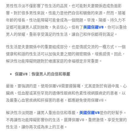
男性性冷淡不僅影響了性生活的品質，也可能對夫妻關係造成負面影
響。對於很多男性來說，性能力是他們自信和驕傲的來源。然而，隨著
年齡的增長，性功能障礙可能會成為一個問題。早洩、陽痿、持久力不
足都可能讓男人感到挫敗，失去信心。但有了
美國保羅V8
，你可以重拾
男人的榮耀，重新享受滿足的性生活，讓自己和伴侶都得到滿足。
性生活是夫妻關係中的重要組成部分，也是情感交流的一種方式。一個
健康和和諧的性生活可以加強夫妻之間的親密關係，增進感情。因此，
解決性功能障礙問題對於維護家庭的幸福穩定非常重要。
保羅V8：恢復男人的自信和尊嚴
最後，要強調的是，使用保羅V8需要遵醫囑，尤其是對於有過中風、心
臟病、低血壓或某些罕見的遺傳性眼病和色素性視網膜病史的患者，以
及嚴重心血管疾病和肝損害的患者，都應避免使用保羅V8。
解決性冷淡問題，讓男人重拾自信和尊嚴，
美國保羅V8
是你的好幫手。
不再讓性功能障礙影響你的生活，選擇保羅V8，重燃激情，享受充實的
性生活，讓你再次成為床上的王者。