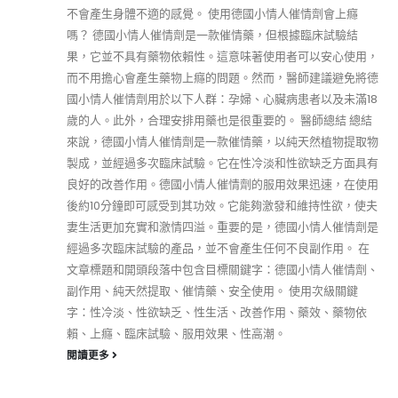
不會產生身體不適的感覺。 使用德國小情人催情劑會上癮
嗎？ 德國小情人催情劑是一款催情藥，但根據臨床試驗結
果，它並不具有藥物依賴性。這意味著使用者可以安心使用，
而不用擔心會產生藥物上癮的問題。然而，醫師建議避免將德
國小情人催情劑用於以下人群：孕婦、心臟病患者以及未滿18
歲的人。此外，合理安排用藥也是很重要的。 醫師總結 總結
來說，德國小情人催情劑是一款催情藥，以純天然植物提取物
製成，並經過多次臨床試驗。它在性冷淡和性欲缺乏方面具有
良好的改善作用。德國小情人催情劑的服用效果迅速，在使用
後約10分鐘即可感受到其功效。它能夠激發和維持性欲，使夫
妻生活更加充實和激情四溢。重要的是，德國小情人催情劑是
經過多次臨床試驗的產品，並不會產生任何不良副作用。 在
文章標題和開頭段落中包含目標關鍵字：德國小情人催情劑、
副作用、純天然提取、催情藥、安全使用。 使用次級關鍵
字：性冷淡、性欲缺乏、性生活、改善作用、藥效、藥物依
賴、上癮、臨床試驗、服用效果、性高潮。
閱讀更多