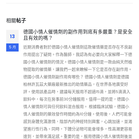
相關
帖子
德國小情人催情劑的副作用到底有多嚴重？是安全
13
且有效的嗎？
近期消費者對於德國小情人催情劑這款催情藥是否存在不良副
5 月
作用提出了疑問。作為醫師，我認為有必要向大家解釋一下德
國小情人催情劑的情況。德國小情人催情劑是一款由純天然植
物提取的催情藥，讓我們一起來瞭解一下它是否存在副作用。
德國小情人催情劑副作用有哪些？ 德國小情人催情劑是德國
柏林許瓦茲大藥廠最新推出的助情藥品，在世界各地廣受好
評。使用該產品時，建議每天服用不超過15滴，並將5滴滴入
飲料中，每次在房事前30分鐘服用。值得一提的是，德國小
情人催情劑可與任何飲料混合服用。 根據臨床試驗，德國小
情人催情劑的藥效發作時間約為10分鐘。使用後，人們可能會
感到身體充滿激情，陰部內的神經特別興奮，心跳加速，並渴
望進行性行為。同時，下體分泌物可能會增多，性高潮更容易
達到，並帶來滿足感。重要的是，服用德國小情人催情劑後並