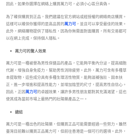
因此，如果你選擇在網絡上購買萬力可，必須小心區分真偽。
為了確保購買到正品，我們建議在官方網站或經授權的網絡商店購買。
這樣可以確保你獲得的是高品質的
萬力可
，並且可以享受最佳的效果。
此外，網絡購物提供了隱私性，因為你無需面對面購買，所有交易都可
以在網上完成，保持個人隱私。
萬力可的驚人效果
萬力可是一種被譽為男性保健品的產品，它能夠平衡內分泌，提高細胞
代謝，增強自身免疫力，幫助男性消除疲勞。此外，萬力可含有多種草
本提取物，這些成分具有多種生理活性物質，能夠滋補強壯、固本扶
正，進一步增進和提高性能力，並增加陰莖的尺寸，提高男性自信心。
因此，正因
萬力可
的卓越效果，讓許多男性朋友都對其充滿渴望，這也
使其成為當前市場上最熱門的壯陽藥產品之一。
總結
萬力可是一種出色的壯陽藥，但購買正品可能需要經過一些努力。雖然
臺灣目前難以購買正品萬力可，但前往香港是一個可行的選項。此外，