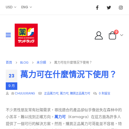
USD
ENG
0
首頁
BLOG
未分類
萬力可在什麼情況下使用？
萬力可在什麼情況下使用？
23
9 月
由
CHULIUXIANG
正品萬力可
,
萬力可
,
購買正品萬力可
0 則留言
不少男性朋友常有壯陽需求，尋找適合的產品卻似乎像迷失在森林中的
小羔羊，難以找到正確方向。
萬力可
（Kamagra）在這方面為許多人
提供了一個可行的解決方案。然而，購買正品萬力可哥能並不容易，特