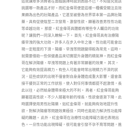
這就讓眾多消費者在面臨選擇時感到困惑不已，不知道究竟該
挑選哪一款產品才好。而紅金偉哥便是這樣一種備受關注且效
果頗為出色的壯陽產品，它甚至被譽為世界草本第一品牌壯陽
藥，具有促使陰莖二次發育、激發性欲、顯著改善男性性功能
等卓越功效。 那麼，紅金偉哥具體都有哪些令人矚目的功效
呢？讓我們一同深入瞭解一下。 首先，紅金偉哥具有治療陽
痿早洩的強大功效。許多人在步入中年之後，性功能可能會出
現一定程度的下滑，陽痿、早洩等問題變得較為常見。這時，
就需要借助一些保健產品來切實提升身體的精氣神。而紅金偉
哥在解決陽痿、早洩等問題上有著非常顯著的效果。 其次，
它能夠有效提高精力。有些人可能會時常出現精力不濟的狀
況，這些症狀的出現不僅會對自身身體造成重大影響，還會直
接干擾到正常的工作狀態，使人對任何事情都提不起激情，長
此以往，必然給身體帶來極大的不利。 再者，紅金偉哥能夠
顯著提高性欲。不少人隨著年齡的增長，性欲會逐漸下降，此
時選擇使用男性壯陽藥，如紅金偉哥，就能夠有效地提升性
欲，對解決陽痿等問題效果極佳，同時也能助力解決性功能障
礙的難題。 此外，紅金偉哥在治療性功能障礙方面也表現出
色。一旦性功能出現障礙，很可能會引發不孕不育等問題，進