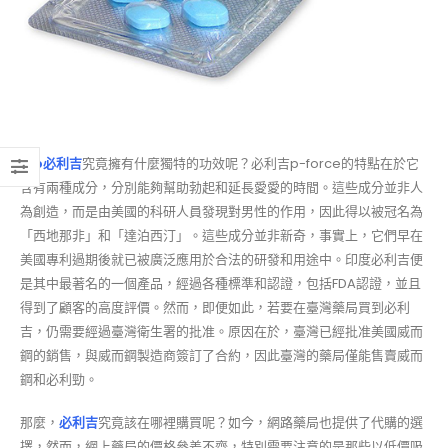
藍p必利吉
究竟擁有什麼獨特的功效呢？必利吉p-force的特點在於它
含有兩種成分，分別能夠幫助勃起和延長愛愛的時間。這些成分並非人
為創造，而是由美國的科研人員發現對男性的作用，因此得以被冠名為
「西地那非」和「達泊西汀」。這些成分並非新奇，事實上，它們早在
美國專利過期後就已被廣泛應用於合法的研發和用途中。印度必利吉便
是其中最著名的一個產品，經過各種標準和認證，包括FDA認證，並且
得到了顧客的高度評價。然而，即便如此，若要在臺灣藥局買到必利
吉，仍需要經過臺灣衛生署的批准。原因在於，臺灣已經批准美國威而
鋼的銷售，與威而鋼製造商簽訂了合約，因此臺灣的藥局僅能售賣威而
鋼和必利勁。
那麼，
必利吉
究竟該在哪裡購買呢？如今，網路藥局也提供了代購的選
擇，然而，網上藥局的價格參差不齊，特別需要注意的是那些以低價吸