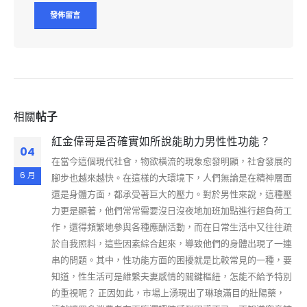
相關
帖子
紅金偉哥是否確實如所說能助力男性性功能？
04
在當今這個現代社會，物欲橫流的現象愈發明顯，社會發展的
6 月
腳步也越來越快。在這樣的大環境下，人們無論是在精神層面
還是身體方面，都承受著巨大的壓力。對於男性來說，這種壓
力更是顯著，他們常常需要沒日沒夜地加班加點進行超負荷工
作，還得頻繁地參與各種應酬活動，而在日常生活中又往往疏
於自我照料，這些因素綜合起來，導致他們的身體出現了一連
串的問題。其中，性功能方面的困擾就是比較常見的一種，要
知道，性生活可是維繫夫妻感情的關鍵樞紐，怎能不給予特別
的重視呢？ 正因如此，市場上湧現出了琳琅滿目的壯陽藥，