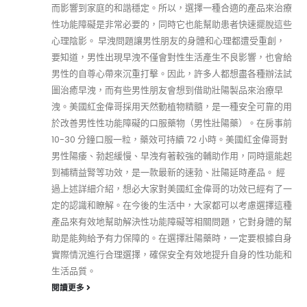
而影響到家庭的和諧穩定。所以，選擇一種合適的產品來治療
性功能障礙是非常必要的，同時它也能幫助患者快速擺脫這些
心理陰影。 早洩問題讓男性朋友的身體和心理都遭受重創，
要知道，男性出現早洩不僅會對性生活產生不良影響，也會給
男性的自尊心帶來沉重打擊。因此，許多人都想盡各種辦法試
圖治癒早洩，而有些男性朋友會想到借助壯陽製品來治療早
洩。美國紅金偉哥採用天然動植物精髓，是一種安全可靠的用
於改善男性性功能障礙的口服藥物（男性壯陽藥）。在房事前
10-30 分鐘口服一粒，藥效可持續 72 小時。美國紅金偉哥對
男性陽痿、勃起緩慢、早洩有著較強的輔助作用，同時還能起
到補精益腎等功效，是一款最新的速勃、壯陽延時產品。 經
過上述詳細介紹，想必大家對美國紅金偉哥的功效已經有了一
定的認識和瞭解。在今後的生活中，大家都可以考慮選擇這種
產品來有效地幫助解決性功能障礙等相關問題，它對身體的幫
助是能夠給予有力保障的。在選擇壯陽藥時，一定要根據自身
實際情況進行合理選擇，確保安全有效地提升自身的性功能和
生活品質。
閱讀更多