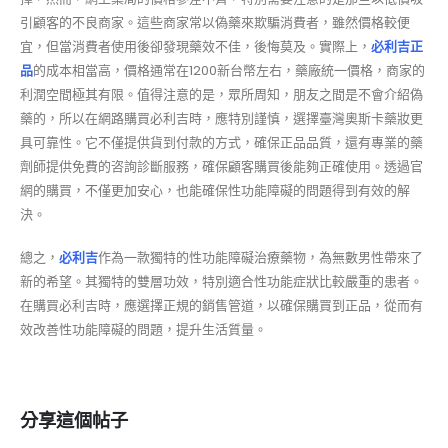
引顧客的不良商家。這些商家常以偽藥來欺騙消費者，雖然價格較便
宜，但當消費者使用後卻發現藥效不佳，後悔莫及。實際上，
必利吉正
品
的成本相當高，價格通常在1200新台幣左右，藥廠統一價格，商家的
利潤空間極其有限。值得注意的是，眾所周知，朋友之間是不會介紹偽
藥的，所以在網路購買必利吉時，應特別謹慎，選擇臺灣奧斯卡藥妝更
具可靠性。它不僅提供貨到付款的方式，確保正品品質，還有專業的藥
劑師提供免費的咨詢診斷服務，確保顧客購買後能夠正確使用。透過官
網的購買，不僅更加安心，也能確保性功能障礙的問題得到有效的解
決。
總之，
必利吉
作為一款獨特的性功能障礙治療藥物，為無數男性帶來了
新的希望。其獨特的雙層功效，特別適合性功能症狀比較嚴重的患者。
在購買必利吉時，應選擇正規的銷售管道，以確保購買到正品，從而有
效改善性功能障礙的問題，提升生活質量。
分享這個帖子