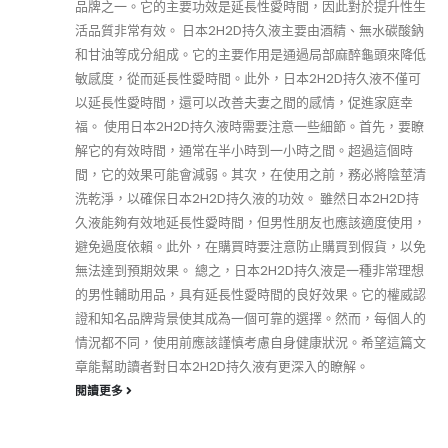
品牌之一。它的主要功效是延長性愛時間，因此對於提升性生
活品質非常有效。 日本2H2D持久液主要由酒精、無水碳酸鈉
和甘油等成分組成。它的主要作用是通過局部麻醉龜頭來降低
敏感度，從而延長性愛時間。此外，日本2H2D持久液不僅可
以延長性愛時間，還可以改善夫妻之間的感情，促進家庭幸
福。 使用日本2H2D持久液時需要注意一些細節。首先，要瞭
解它的有效時間，通常在半小時到一小時之間。超過這個時
間，它的效果可能會減弱。其次，在使用之前，務必將陰莖清
洗乾淨，以確保日本2H2D持久液的功效。 雖然日本2H2D持
久液能夠有效地延長性愛時間，但男性朋友也應該適度使用，
避免過度依賴。此外，在購買時要注意防止購買到假貨，以免
無法達到預期效果。 總之，日本2H2D持久液是一種非常理想
的男性輔助用品，具有延長性愛時間的良好效果。它的權威認
證和知名品牌背景使其成為一個可靠的選擇。然而，每個人的
情況都不同，使用前應該謹慎考慮自身健康狀況。希望這篇文
章能幫助讀者對日本2H2D持久液有更深入的瞭解。
閱讀更多