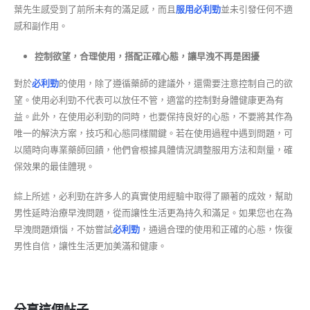
葉先生感受到了前所未有的滿足感，而且
服用必利勁
並未引發任何不適
感和副作用。
控制欲望，合理使用，搭配正確心態，讓早洩不再是困擾
對於
必利勁
的使用，除了遵循藥師的建議外，還需要注意控制自己的欲
望。使用必利勁不代表可以放任不管，適當的控制對身體健康更為有
益。此外，在使用必利勁的同時，也要保持良好的心態，不要將其作為
唯一的解決方案，技巧和心態同樣關鍵。若在使用過程中遇到問題，可
以隨時向專業藥師回饋，他們會根據具體情況調整服用方法和劑量，確
保效果的最佳體現。
綜上所述，必利勁在許多人的真實使用經驗中取得了顯著的成效，幫助
男性延時治療早洩問題，從而讓性生活更為持久和滿足。如果您也在為
早洩問題煩惱，不妨嘗試
必利勁
，通過合理的使用和正確的心態，恢復
男性自信，讓性生活更加美滿和健康。
分享這個帖子