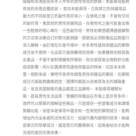
陽痿和早洩是很多步入中年的男性常見的疾病，本能偉哥能夠
有效的改善這種症狀。 首先本能偉哥，它與其它的保健用品
最大的不同就是它的副作用非常小，在使用之後，不會有任何
的副作用，像其他的男性保健用品，在使用完之後可能會出現
一些輕微的噁心嘔吐，這些副作用，男性如果想選擇通過藥物
的方式來治療自己的腎功能問題，那麼就必須對藥品品質進行
深入瞭解。由於現在社會市場中，許多男性速效保健品的藥物
成分並不透明，在品質方面很難得到保障。如果購買到假冒偽
劣產品，不僅不會對腎臟有所幫助，而且很容易出現對肝功能
造成影響。所以在選擇男性速效保健品的時候，切忌本末倒
置。相對來說，藥吧作為常年銷售男性保健品的藥局，在藥物
成分方面能夠嚴格把控，選擇的都是以赤根草為主的補陽產
品。並且保證銷售的產品都是正品藥物。 本能偉哥補腎壯
陽，提高男性生活品質，腎臟的保健品在市場上是非常多的，
我們可以簡單的理解這些藥品，只是提供一些營養成分來調理
腎臟功能，但是本能偉哥中還含有一些其他的藥物成分，能夠
增加內分泌系統的活性和活力，加速升體內廢物的排泄。無論
是東方的草藥成分，還是西方的醫藥辦法，這兩者結合才能夠
完成的達到完美效果。