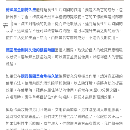
德國黑金剛持久液
能夠延長性生活時間的作用主要是因為它的成分，包
括苦參、丁香、桂皮等天然草本植物的提取物。它的工作原理是局部麻
醉龜頭，減少對龜頭的刺激，從而降低敏感度，達到延長性生活時間的
效果。這款產品不僅可以改善早洩問題，還可以提升夫妻之間的感情，
使性生活更加美滿。然而，由於其含有麻醉成分，不適合長期使用。
德國黑金剛持久液的延長時間
因個人而異，取決於個人的敏感程度和吸
收狀況。要瞭解其延長效果，可以購買並嘗試使用，以獲得個人的實際
體驗。
如果您在
購買德國黑金剛持久液
後想要充分發揮其作用，請注意正確的
使用方法。使用前應先清洗陰莖和龜頭，以去除汙垢，這將有助於提高
效果。在使用時，確保在最佳時間內使用，通常在30至60分鐘之間。
在噴劑時，應注重每個部位均均勻噴射，這樣才能達到預期效果。
奧斯卡藥妝提供男用壯陽藥、女用春藥媚藥、男性陰莖增大增粗膠囊、
延時持久噴劑等產品。我們致力於提供高品質的產品，保證原裝正品。
如果您對性生活時間、陰莖增大、性慾增強等方面有需求，我們將是您