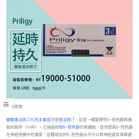
工作原理
鹽酸達泊西汀片的主要成分
是
達泊西汀
，這是一種選擇性5-羥色胺再攝
取抑製劑（SSRI）。它通過
抑制5-羥色胺
的再攝取，從而提高5-羥色胺
在神經突觸中的濃度。這種增加的5-羥色胺水平可以對神經遞質傳導產