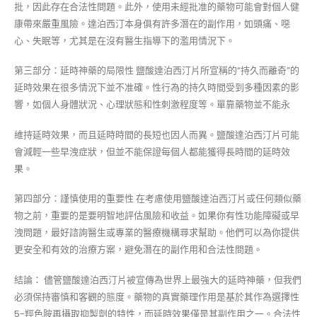
批，因此存在合法性問題。此外，使用未經批准的藥物可能會對個人健
康帶來嚴重風險。達泊西汀本身俱有許多潛在的副作用，如頭痛、噁
心、失眠等，尤其是在沒有醫生指導下的濫用情況下。
第三部分：延時神藥的局限性 鹽酸達泊西汀片所宣稱的“持久而離奇”的
延時效果在很多情況下並不准確。性行為的持久時間受到多種因素的影
響，如個人身體狀況、心理狀態和性刺激程度等。單靠藥物並不能永
維持延時效果，而且延時時間的長短也因人而異。鹽酸達泊西汀片可能
會減輕一些早洩症狀，但並不能保證每個人都能獲得長時間的延時效
果。
第四部分：謹慎使用的重要性 在考慮使用鹽酸達泊西汀片或任何類似藥
物之前，重要的是要明智地評估風險和收益。如果你有性功能障礙或早
洩問題，最好諮詢醫生或專業的醫療機構尋求幫助。他們可以為你提供
更安全和有效的治療方案，避免潛在的副作用和合法性問題。
結論： 儘管鹽酸達泊西汀片被宣傳為世界上最強大的延時神藥，但我們
必須保持審慎和客觀的態度。藥物的真實藥理作用是基於其作為選擇性
5-羥色胺再攝取抑製劑的特性，而延時效果僅是其副作用之一。合法性