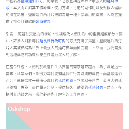
一種名為
鹽酸達泊西汀片
的藥物，它被宣稱是世界上最強大的
延時神
藯
。本文將介紹其工作原理、使用方法、可能的副作用以及對個人健康
的潛在影響。鹽酸達泊西汀片被認為是一種土豪專用的藥物，因為它提
供了持久且離譜的
延時效果
。
引言： 隨著社交壓力的增加，性福成為人們生活中的重要組成部分。因
此，許多人對於尋找
延長性行為時間
的方法充滿了渴望。鹽酸達泊西汀
片因其被標榜為世界上最強大的延時神藥而備受矚目。然而，我們需要
對這種藥物的功效和安全性進行深入的了解。
在當今社會，人們對於改善性生活質量的需求越來越高。為了滿足這一
需求，科學家們不斷努力尋找能夠延長性行為時間的藥物。而鹽酸達泊
西汀片就是這樣一種備受矚目的
延時神藥
。它號稱是世界上最強大的延
時藥物，專為土豪們量身定制，提供持久且離譜的
延時效果
。然而，在
探討其功效之前，我們必須先了解它的工作原理。