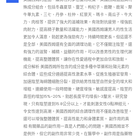
殊成分組合，包括冬蟲夏草、靈芝、枸杞子、鹿鞭、鹿茸、犛
牛睾丸素、三七、丹參、杜仲、紅景天、瑪卡、南瓜子、牛大
力、肉桂等，提供了強大的滋補效果，有效對抗疲勞，增強肌
肉耐力，提高精子數量和活躍能力。美國西姆讓男人的性生活
更加令人滿意，勃起更為強勁有力，持續時間更長。但這還不
是全部，美國西姆還有全面的調理功能，它不僅關注陰莖，還
有強力的滋腎、補精、益髓的作用，可以改善男性的生理代謝
機能，提高整體體質，讓你在性愛過程中更加自信和放鬆。
成分解析 美國西姆所包含的成分是多種中草藥和壯陽元素的
綜合體。這些成分通過提高性激素水準、促進生殖器官發育、
加速陰莖海綿體細胞分裂，提供給男性陰莖自然安全的增大和
增粗。連續使用一段時間後，硬度增強，敏感度提高，陰莖的
直徑約增加15%-20%，勃起長度平均增長1-3釐米。研究發
現，只有陰莖達到15.8公分以上，才能刺激女性G點神經元，
令女性達到高潮。美國西姆的綜合調理作用不僅能改善陰莖，
還可以增強整體體質，提高性能力和身體素質。 副作用的真
相 有關藥品的副作用一直是人們關心的問題。美國西姆並不
是例外，但它的副作用非常少見。在醫學中，副作用是指藥物