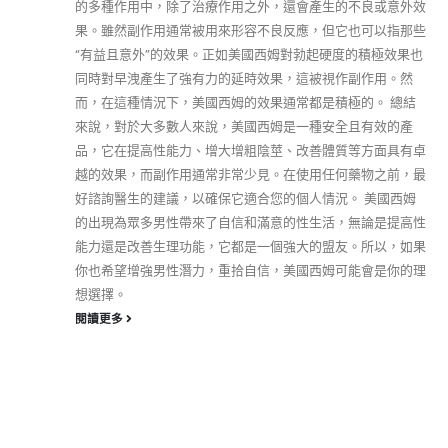
的多種作用中，除了治療作用之外，還會產生的不良或意外效
果。雖然副作用通常被用來形容不良反應，但它也可以指那些
“有益且意外”的效果。正如美國西姆對勃起硬度的積極效果也
同時對早洩產生了強有力的延時效果，這被視作副作用。然
而，在這種情況下，美國西姆的效果通常都是積極的。 總結
來說，對於大多數人來說，美國西姆是一種安全且有效的產
品，它在提高性能力、增大增粗陰莖、改善體質等方面具有卓
越的效果，而副作用通常非常少見。在使用任何藥物之前，最
好諮詢醫生的建議，以確保它適合您的個人情況。 美國西姆
的出現為眾多男性帶來了自信和滿意的性生活，無論是提高性
能力還是改善生理功能，它都是一個強大的盟友。所以，如果
你也希望增強男性潛力，重拾自信，美國西姆可能會是你的理
想選擇。
閱讀更多