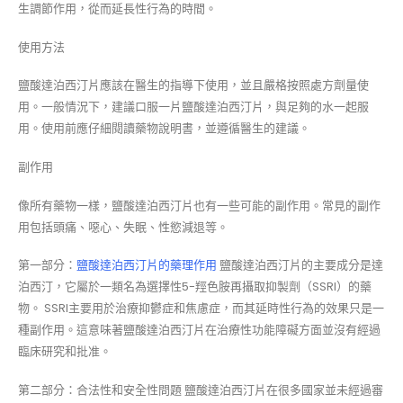
生調節作用，從而延長性行為的時間。
使用方法
鹽酸達泊西汀片應該在醫生的指導下使用，並且嚴格按照處方劑量使
用。一般情況下，建議口服一片鹽酸達泊西汀片，與足夠的水一起服
用。使用前應仔細閱讀藥物說明書，並遵循醫生的建議。
副作用
像所有藥物一樣，鹽酸達泊西汀片也有一些可能的副作用。常見的副作
用包括頭痛、噁心、失眠、性慾減退等。
第一部分：
鹽酸達泊西汀片的藥理作用
鹽酸達泊西汀片的主要成分是達
泊西汀，它屬於一類名為選擇性5-羥色胺再攝取抑製劑（SSRI）的藥
物。 SSRI主要用於治療抑鬱症和焦慮症，而其延時性行為的效果只是一
種副作用。這意味著鹽酸達泊西汀片在治療性功能障礙方面並沒有經過
臨床研究和批准。
第二部分：合法性和安全性問題 鹽酸達泊西汀片在很多國家並未經過審