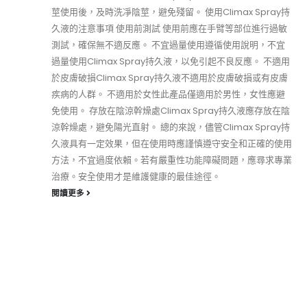
莖使用後，及時洗凈陰莖，避免殘留。 使用Climax Spray持
久液的注意事項 使用前測試 使用前應在手臂等部位進行過敏
測試，確保無不適反應。 不宜過量使用遵循使用說明，不宜
過量使用Climax Spray持久液，以免引起不良反應。 不適用
於皮膚破損Climax Spray持久液不適用於皮膚破損或有皮膚
疾病的人群。 不適用於女性此產品僅適用於男性，女性應避
免使用。 存放在陰涼幹燥處Climax Spray持久液應存放在陰
涼幹燥處，避免陽光直射。 總的來說，儘管Climax Spray持
久液具有一定效果，但在使用時應謹慎遵守安全和正確的使用
方法，不宜過度依賴。若有嚴重性功能障礙問題，應尋求專業
治療。安全使用才是維護健康的最佳途徑。
閱讀更多