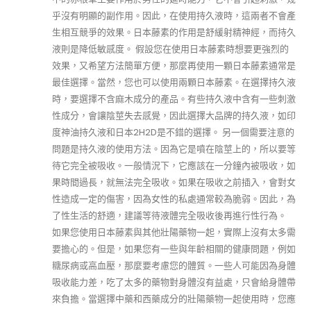
乎沒有明顯的副作用。因此，在使用持久液時，這兩者不會產
生相互競爭的效果。日本藤素的作用是舒緩射精神經，而持久
液則是降低敏感度。 假設您在使用日本藤素時想要更強烈的
效果，又希望方法簡單方便，那麼再使用一顆日本藤素通常是
最佳選擇。當然，您也可以使用兩顆日本藤素。在選擇持久液
時，要選擇不含麻木成分的產品。有些持久液中含有一些刺激
性成分，會讓陰莖失去感覺，因此選擇大品牌的持久液，如印
度神油持久液和日本2H2D是不錯的選擇。 另一個需要注意的
問題是持久液的使用方法。因為它是噴在陰莖上的，所以要等
待它完全被吸收。一般情況下，它應該在一分鐘內被吸收，如
果時間過長，就無法完全吸收。如果在吸收之前插入，會對女
性造成一定的傷害，因為女性的私處通常較為脆弱。因此，為
了性生活的舒適，建議等待液體完全吸收後再進行性行為。
如果您使用日本藤素與其他壯陽藥物一起，實際上沒有太多需
要擔心的。但是，如果您有一些與年齡相關的健康問題，例如
糖尿病或高血壓，那麼要考慮您的體質。一些人可能因為身體
吸收能力差，吃了太多的藥物對身體沒有益處，只會給身體帶
來負擔。當選擇中藥和西藥成分的壯陽藥物一起使用時，您應