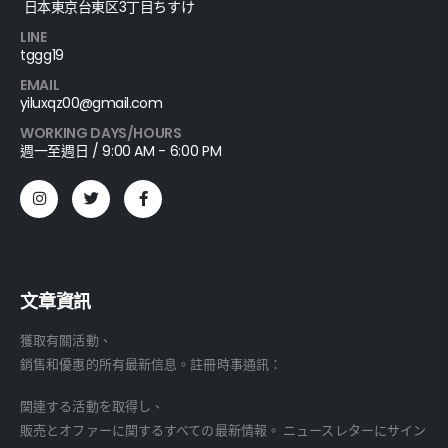
日本東京台東区3丁目ちすけ
LINE
tggg19
EMAIL
yiluxqz00@gmail.com
WORKING DAYS/HOURS
週一至週日 / 9:00 AM - 6:00 PM
文章資訊
獲取有關活動、
銷售和優惠的所有最新信息。註冊時事通訊：
関連する活動を取得し、
販売とオファーに関するすべての最新情報。 ニュースレターにサイン