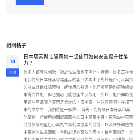
相關
帖子
日本藤素與壯陽藥物一起使用如何安全提升性能
14
力？
許多人都尋求刺激，對於性生活也不例外。近期，許多正在使
10 月
用我們的日本藤素保健產品的客戶表現出了對於是否可以與持
久液或其他壯陽藥物一起使用的疑慮。他們希望通過這種組合
來提高性能，但也擔心可能會產生反作用。所以，能否同時使
用這些產品呢？答案是肯定的，但需要一些注意事項。在接下
來的文章中，我們將逐一解釋。 首先，能夠讓日本藤素和其
他藥物一起使用的關鍵原因在於日本藤素本身。這款由中草藥
成分製成的藍色小藥丸含有刺激激素的成分，以及許多動植物
中獨有的生長因數，有助於促進藥效的吸收。最重要的是，其
中的赤根草主要作用於男性的延時能力，它不會引起刺激，幾