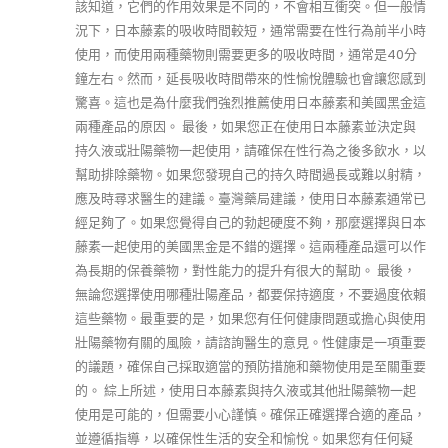
該知道，它們的作用效果是不同的，不會相互衝突。但一般情
況下，日本藤素的吸收時間較短，通常需要在性行為前半小時
使用，而使用兩種藥物則需要更多的吸收時間，通常是40分
鐘左右。然而，延長吸收時間帶來的性愉悅體驗也會讓您感到
驚喜。這也是為什麼我們強烈推薦使用日本藤素和美國黑金這
兩種產品的原因。 最後，如果您正在使用日本藤素並決定與
持久液或壯陽藥物一起使用，請確保在性行為之後多飲水，以
幫助排除藥物。如果您發現自己的持久時間過長或難以射精，
應及時尋求醫生的建議。臺灣藥局建議，使用日本藤素通常已
經足夠了。如果您覺得自己的勃起硬度不夠，那麼選擇與日本
藤素一起使用的美國黑金是不錯的選擇。這兩種產品還可以作
為長期的保養藥物，對性能力的提升有很大的幫助。 最後，
無論您選擇使用哪種壯陽產品，都要保持適度，不要過度依賴
這些藥物。最重要的是，如果您有任何健康問題或擔心與使用
壯陽藥物有關的風險，請諮詢醫生的意見。性健康是一項重要
的議題，確保自己採取適當的預防措施和藥物使用是至關重要
的。 綜上所述，使用日本藤素與持久液或其他壯陽藥物一起
使用是可能的，但需要小心謹慎。確保正確選擇合適的產品，
並遵循指導，以確保性生活的安全和愉悅。如果您有任何疑