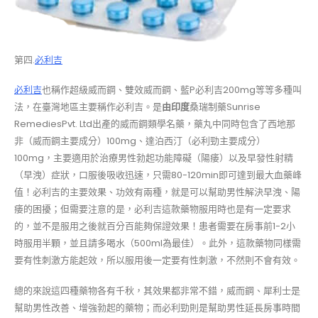
第四.
必利吉
必利吉
也稱作超級威而鋼、雙效威而鋼、藍P必利吉200mg等等多種叫
法，在臺灣地區主要稱作必利吉。是
由印度
桑瑞制藥Sunrise
RemediesPvt. Ltd出產的威而鋼類學名藥，藥丸中同時包含了西地那
非（威而鋼主要成分）100mg、達泊西汀（必利勁主要成分）
100mg，主要適用於治療男性勃起功能障礙（陽痿）以及早發性射精
（早洩）症狀，口服後吸收迅速，只需80-120min即可達到最大血藥峰
值！必利吉的主要效果、功效有兩種，就是可以幫助男性解決早洩、陽
痿的困擾；但需要注意的是，必利吉這款藥物服用時也是有一定要求
的，並不是服用之後就百分百能夠保證效果！患者需要在房事前1-2小
時服用半顆，並且請多喝水（500ml為最佳）。此外，這款藥物同樣需
要有性刺激方能起效，所以服用後一定要有性刺激，不然則不會有效。
總的來說這四種藥物各有千秋，其效果都非常不錯，威而鋼、犀利士是
幫助男性改善、增強勃起的藥物；而必利勁則是幫助男性延長房事時間