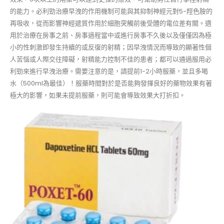
的能力。必利勁治療早洩的作用機制可能與其抑制神經元對5-羥色胺的
再吸收，從而影響神經遞質作用於細胞突觸前後受體的電位差有關。適
用於治療在房事之前、房事過程當中或進行房事不久後以及僅僅因為極
小的性刺激即發生持續的或反復的射精；因早洩情況而導致的顯著性個
人苦惱或人際交往障礙，射精能力控制不佳的患者；都可以通過服用必
利勁來進行早洩治療。需要注意的是，請提前1-2小時服藥，並且多喝
水（500ml為最佳）！服藥時間對於是否能夠發揮良好的藥物效果有著
極大的影響，如果未提前服藥，則可能會導致效果大打折扣。