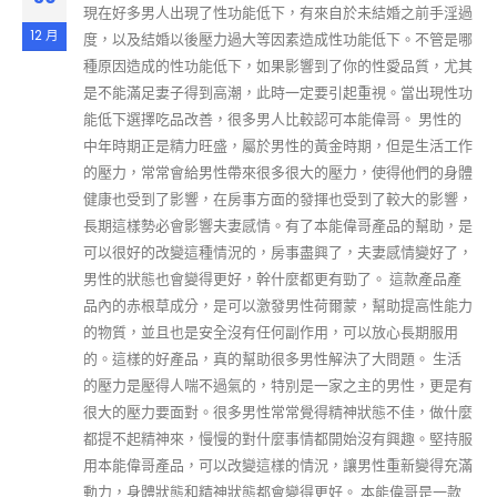
現在好多男人出現了性功能低下，有來自於未結婚之前手淫過
12 月
度，以及結婚以後壓力過大等因素造成性功能低下。不管是哪
種原因造成的性功能低下，如果影響到了你的性愛品質，尤其
是不能滿足妻子得到高潮，此時一定要引起重視。當出現性功
能低下選擇吃品改善，很多男人比較認可本能偉哥。 男性的
中年時期正是精力旺盛，屬於男性的黃金時期，但是生活工作
的壓力，常常會給男性帶來很多很大的壓力，使得他們的身體
健康也受到了影響，在房事方面的發揮也受到了較大的影響，
長期這樣勢必會影響夫妻感情。有了本能偉哥產品的幫助，是
可以很好的改變這種情況的，房事盡興了，夫妻感情變好了，
男性的狀態也會變得更好，幹什麼都更有勁了。 這款產品產
品內的赤根草成分，是可以激發男性荷爾蒙，幫助提高性能力
的物質，並且也是安全沒有任何副作用，可以放心長期服用
的。這樣的好產品，真的幫助很多男性解決了大問題。 生活
的壓力是壓得人喘不過氣的，特別是一家之主的男性，更是有
很大的壓力要面對。很多男性常常覺得精神狀態不佳，做什麼
都提不起精神來，慢慢的對什麼事情都開始沒有興趣。堅持服
用本能偉哥產品，可以改變這樣的情況，讓男性重新變得充滿
動力，身體狀態和精神狀態都會變得更好。 本能偉哥是一款