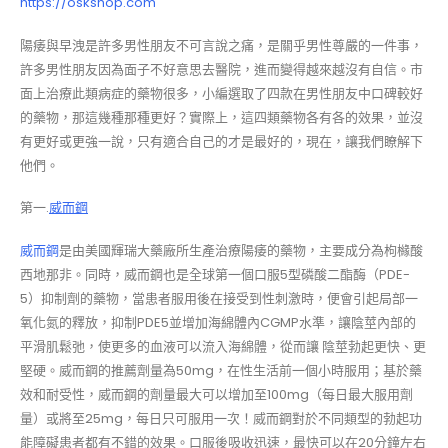
https://oskshop.com
陽痿與早洩是許多男性朋友不可言說之痛，是關乎男性尊嚴的一件事，
許多男性朋友因為面子不好意思去醫院，進而變得越來越沒有自信。市
面上治療此類病症的藥物很多，小編選取了四款在男性朋友中口碑較好
的藥物，那這幾種那種更好？實際上，這四類藥物各有各的效果，並沒
有更好或更強一說，只有適合自己的才是最好的，現在，讓我們瞭解下
他們。
第一.
威而鋼
威而鋼
是由美國輝瑞大藥廠所生產治療陽痿的藥物，主要成分為枸櫞酸
西地那非。同時，威而鋼也是全球第一個口服5型磷酸二酯酶（PDE-
5）抑制劑的藥物，當患者服用後在接受到性刺激時，便會引起局部一
氧化氮的釋放，抑制PDE5並增加海綿體內CGMP水準，讓陰莖內部的
平滑肌鬆弛，使更多的血液可以流入海綿體，從而讓 陰莖勃起更快、更
堅硬。威而鋼的推薦劑量為50mg，在性生活前一個小時服用；基於藥
效和耐受性，威而鋼的劑量最大可以增加至100mg（每日最大服用劑
量）或將至25mg，每日只可服用一次！威而鋼對於不同類型的勃起功
能障礙患者都有不錯的效果。口服後吸收迅速，最快可以在20分鐘左右