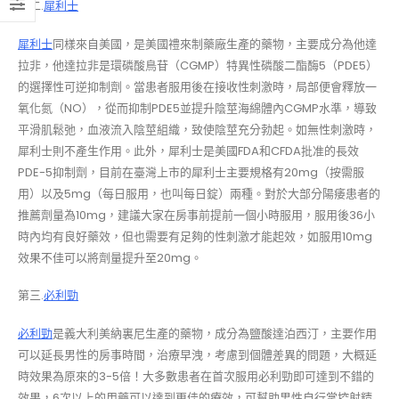
第二.
犀利士
犀利士
同樣來自美國，是美國禮來制藥廠生產的藥物，主要成分為他達
拉非，他達拉非是環磷酸鳥苷（CGMP）特異性磷酸二酯酶5（PDE5）
的選擇性可逆抑制劑。當患者服用後在接收性刺激時，局部便會釋放一
氧化氮（NO），從而抑制PDE5並提升陰莖海綿體內CGMP水準，導致
平滑肌鬆弛，血液流入陰莖組織，致使陰莖充分勃起。如無性刺激時，
犀利士則不產生作用。此外，犀利士是美國FDA和CFDA批准的長效
PDE-5抑制劑，目前在臺灣上市的犀利士主要規格有20mg（按需服
用）以及5mg（每日服用，也叫每日錠）兩種。對於大部分陽痿患者的
推薦劑量為10mg，建議大家在房事前提前一個小時服用，服用後36小
時內均有良好藥效，但也需要有足夠的性刺激才能起效，如服用10mg
效果不佳可以將劑量提升至20mg。
第三.
必利勁
必利勁
是義大利美納裏尼生產的藥物，成分為鹽酸達泊西汀，主要作用
可以延長男性的房事時間，治療早洩，考慮到個體差異的問題，大概延
時效果為原來的3-5倍！大多數患者在首次服用必利勁即可達到不錯的
效果，6次以上的用藥可以達到更佳的療效，可幫助男性自行掌控射精