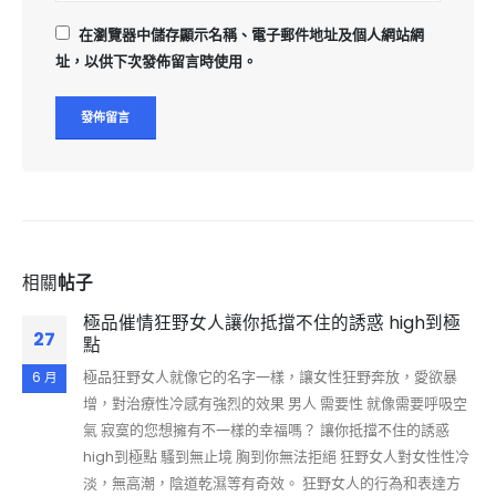
在
瀏覽器
中儲存顯示名稱、電子郵件地址及個人網站網
址，以供下次發佈留言時使用。
相關
帖子
極品催情狂野女人讓你抵擋不住的誘惑 high到極
27
點
極品狂野女人就像它的名字一樣，讓女性狂野奔放，愛欲暴
6 月
增，對治療性冷感有強烈的效果 男人 需要性 就像需要呼吸空
氣 寂寞的您想擁有不一樣的幸福嗎？ 讓你抵擋不住的誘惑
high到極點 騷到無止境 胸到你無法拒絕 狂野女人對女性性冷
淡，無高潮，陰道乾濕等有奇效。 狂野女人的行為和表達方