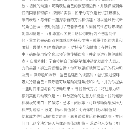
放、坦诚的沟通，明确表达自己的欲望和边界，并确保得到伴
侣的同意和理解。 探索和实验：如果你有兴趣尝试狂野和发
嗲的表现，与伴侣一起探索新的方式和情趣，可以通过尝试新
的角色扮演、使用情趣用品或者参与相互愉悦的性游戏来增加
刺激和情趣。 互相尊重和关爱：确保你的行为不伤害到伴
侣，重要的是确保双方都感到舒适和愉快。尊重伴侣的边界和
限制，遵循互相同意的原则。 维持安全和健康：在性行为
中，确保使用安全套以预防性传播疾病，并定期进行性健康检
查。 自我控制：学会控制自己的欲望和冲动是发展个人意志
力的关键。通过意识和自律，你可以更好地管理自己的行为和
决策。 深呼吸和冷静：当面临强烈的诱惑时，尝试通过深呼
吸来冷静自己。深呼吸可以帮助减轻焦虑和冲动，并为你提供
一些时间来思考你的行动后果。 寻找替代方式：将注意力转
移到其他活动或兴趣上，以分散你的注意力和能量。找到健康
和积极的出口，如锻炼、艺术、阅读等，可以帮助你缓解压力
和应对诱惑。 设定目标和价值观：明确你的目标和价值观，
使其成为你行动的指导原则。思考诱惑背后的长期影响，并问
问自己这个决定是否与你的价值观相符。 求助他人支持：如