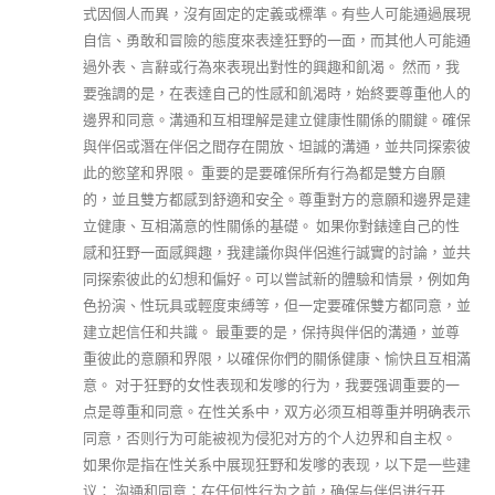
式因個人而異，沒有固定的定義或標準。有些人可能通過展現
自信、勇敢和冒險的態度來表達狂野的一面，而其他人可能通
過外表、言辭或行為來表現出對性的興趣和飢渴。 然而，我
要強調的是，在表達自己的性感和飢渴時，始終要尊重他人的
邊界和同意。溝通和互相理解是建立健康性關係的關鍵。確保
與伴侶或潛在伴侶之間存在開放、坦誠的溝通，並共同探索彼
此的慾望和界限。 重要的是要確保所有行為都是雙方自願
的，並且雙方都感到舒適和安全。尊重對方的意願和邊界是建
立健康、互相滿意的性關係的基礎。 如果你對錶達自己的性
感和狂野一面感興趣，我建議你與伴侶進行誠實的討論，並共
同探索彼此的幻想和偏好。可以嘗試新的體驗和情景，例如角
色扮演、性玩具或輕度束縛等，但一定要確保雙方都同意，並
建立起信任和共識。 最重要的是，保持與伴侶的溝通，並尊
重彼此的意願和界限，以確保你們的關係健康、愉快且互相滿
意。 对于狂野的女性表现和发嗲的行为，我要强调重要的一
点是尊重和同意。在性关系中，双方必须互相尊重并明确表示
同意，否则行为可能被视为侵犯对方的个人边界和自主权。
如果你是指在性关系中展现狂野和发嗲的表现，以下是一些建
议： 沟通和同意：在任何性行为之前，确保与伴侣进行开