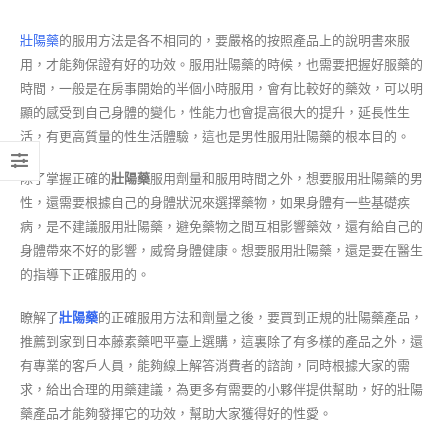
壯陽藥
的服用方法是各不相同的，要嚴格的按照產品上的說明書來服
用，才能夠保證有好的功效。服用壯陽藥的時候，也需要把握好服藥的
時間，一般是在房事開始的半個小時服用，會有比較好的藥效，可以明
顯的感受到自己身體的變化，性能力也會提高很大的提升，延長性生
活，有更高質量的性生活體驗，這也是男性服用壯陽藥的根本目的。
除了掌握正確的
壯陽藥
服用劑量和服用時間之外，想要服用壯陽藥的男
性，還需要根據自己的身體狀況來選擇藥物，如果身體有一些基礎疾
病，是不建議服用壯陽藥，避免藥物之間互相影響藥效，還有給自己的
身體帶來不好的影響，威脅身體健康。想要服用壯陽藥，還是要在醫生
的指導下正確服用的。
瞭解了
壯陽藥
的正確服用方法和劑量之後，要買到正規的壯陽藥產品，
推薦到家到日本藤素藥吧平臺上選購，這裏除了有多樣的產品之外，還
有專業的客戶人員，能夠線上解答消費者的諮詢，同時根據大家的需
求，給出合理的用藥建議，為更多有需要的小夥伴提供幫助，好的壯陽
藥產品才能夠發揮它的功效，幫助大家獲得好的性愛。