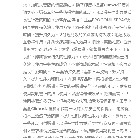
求，加強夫妻間的情感連結。 除了印度小黑瓶Climax印度神
油之外，還有其他一些值得推薦的產品，可以提升性能力並延
長性行為的時間。這些產品包括： 正品PROCOMIL SPRAY德
國黑金剛持久液：使用方便，效果迅速，能夠有效延長性行為
時間，提升持久力。 3分鐘見效的英國威馬持久液：迅速吸收
並發揮作用，能夠快速達到持久效果。 奧斯卡藥妝推薦C位銷
量冠軍2h2d持久液：通過市場驗證，銷售量居高不下，口碑
良好，能夠實現持久的性能力。 中藥萃取口吻無麻綠騎士持
久液：使用中藥萃取成分，不會造成麻木感，性溫和，適用於
延長性愛時間。 日本黑豹持久液：基於日本技術，效果持
久，提升性能力和耐力。 在選擇產品時，應根據個人需求和
身體狀況進行選擇。重要的是選擇安全、有效的產品，並按照
使用說明書上的指示使用，以獲得最佳效果。 總結而言，早
洩困擾著許多男性，但有多種方法可以解決這個問題。印度小
黑瓶Climax印度神油作為一款純天然安全的保健品，能夠從
根本上治療早洩問題，提升性耐力和性能力。此外，還有其他
一些產品可供選擇，以提升性能力並延長性行為時間。請根據
個人需求和情況選擇適合的產品，並按照使用說明書上的指示