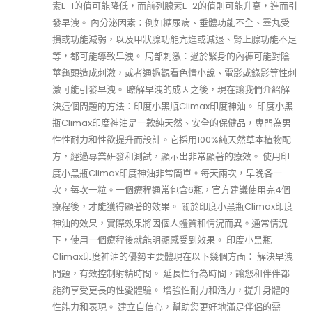
素E-1的值可能降低，而前列腺素E-2的值則可能升高，進而引
發早洩。 內分泌因素：例如糖尿病、垂體功能不全、睪丸受
損或功能減弱，以及甲狀腺功能亢進或減退、腎上腺功能不足
等，都可能導致早洩。 局部刺激：過於緊身的內褲可能對陰
莖龜頭造成刺激，或者通過觀看色情小說、電影或錄影等性刺
激可能引發早洩。 瞭解早洩的成因之後，現在讓我們介紹解
決這個問題的方法：印度小黑瓶Climax印度神油。 印度小黑
瓶Climax印度神油是一款純天然、安全的保健品，專門為男
性性耐力和性欲提升而設計。它採用100%純天然草本植物配
方，經過專業研發和測試，顯示出非常顯著的療效。 使用印
度小黑瓶Climax印度神油非常簡單。每天兩次，早晚各一
次，每次一粒。一個療程通常包含6瓶，官方建議使用完4個
療程後，才能獲得顯著的效果。 關於印度小黑瓶Climax印度
神油的效果，實際效果將因個人體質和情況而異。通常情況
下，使用一個療程後就能明顯感受到效果。 印度小黑瓶
Climax印度神油的優勢主要體現在以下幾個方面： 解決早洩
問題，有效控制射精時間。 延長性行為時間，讓您和伴伴都
能夠享受更長的性愛體驗。 增強性耐力和活力，提升身體的
性能力和表現。 建立自信心，幫助您更好地滿足伴侶的需