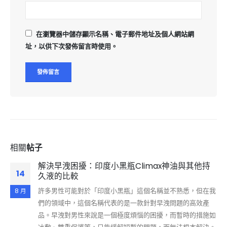
在
瀏覽器
中儲存顯示名稱、電子郵件地址及個人網站網
址，以供下次發佈留言時使用。
相關
帖子
解決早洩困擾：印度小黑瓶Climax神油與其他持
14
久液的比較
許多男性可能對於「印度小黑瓶」這個名稱並不熟悉，但在我
8 月
們的領域中，這個名稱代表的是一款針對早洩問題的高效產
品。早洩對男性來說是一個極度煩惱的困擾，而暫時的措施如