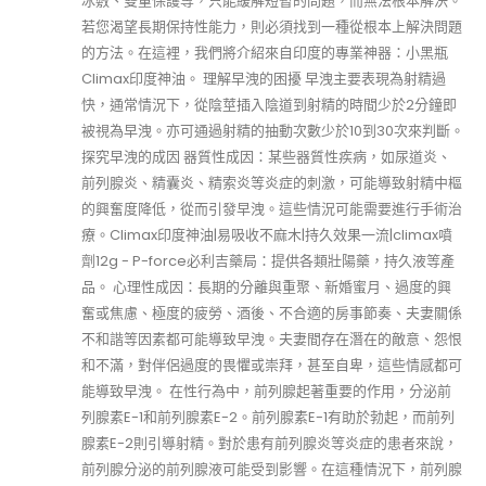
冰敷、雙重保護等，只能緩解短暫的問題，而無法根本解決。
若您渴望長期保持性能力，則必須找到一種從根本上解決問題
的方法。在這裡，我們將介紹來自印度的專業神器：小黑瓶
Climax印度神油。 理解早洩的困擾 早洩主要表現為射精過
快，通常情況下，從陰莖插入陰道到射精的時間少於2分鐘即
被視為早洩。亦可通過射精的抽動次數少於10到30次來判斷。
探究早洩的成因 器質性成因：某些器質性疾病，如尿道炎、
前列腺炎、精囊炎、精索炎等炎症的刺激，可能導致射精中樞
的興奮度降低，從而引發早洩。這些情況可能需要進行手術治
療。Climax印度神油|易吸收不麻木|持久效果一流|climax噴
劑12g - P-force必利吉藥局：提供各類壯陽藥，持久液等產
品。 心理性成因：長期的分離與重聚、新婚蜜月、過度的興
奮或焦慮、極度的疲勞、酒後、不合適的房事節奏、夫妻關係
不和諧等因素都可能導致早洩。夫妻間存在潛在的敵意、怨恨
和不滿，對伴侶過度的畏懼或崇拜，甚至自卑，這些情感都可
能導致早洩。 在性行為中，前列腺起著重要的作用，分泌前
列腺素E-1和前列腺素E-2。前列腺素E-1有助於勃起，而前列
腺素E-2則引導射精。對於患有前列腺炎等炎症的患者來說，
前列腺分泌的前列腺液可能受到影響。在這種情況下，前列腺