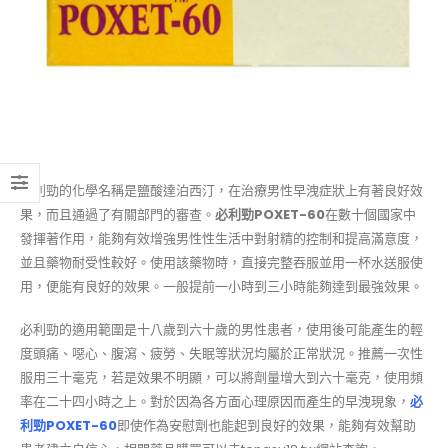
必利勁的化學名稱是鹽酸達泊西汀，在治療男性早洩症狀上有著良好效
果，而且通過了有關部門的審查。
必利勁POXET-60
在數十個國家中
發揮著作用，能夠有效增強男性性生活中對射精的控制和提高滿意度，
並且藥物耐受性較好。使用該藥物時，直接完整吞服並用一杯水送服使
用，便能有良好的效果。一般提前一小時到三小時能夠達到最強效果。
必利勁的適用範圍是十八歲到六十歲的男性患者，使用後可能產生的輕
度頭痛、噁心、腹瀉、疲勞、失眠等狀況均屬於正常狀況。推薦一次性
服用三十毫克，若是效果不明顯，可以將劑量增大到六十毫克，使用頻
率在二十四小時之上。對於因為各方面心理原因而產生的早洩現象，
必
利勁POXET-60
即使作為安慰劑也能起到良好的效果，能夠有效幫助