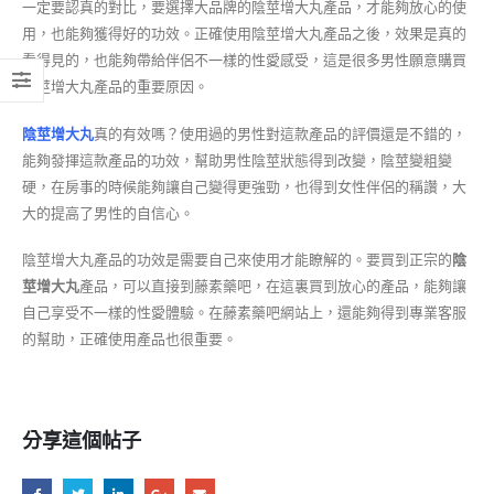
一定要認真的對比，要選擇大品牌的陰莖增大丸產品，才能夠放心的使
用，也能夠獲得好的功效。正確使用陰莖增大丸產品之後，效果是真的
看得見的，也能夠帶給伴侶不一樣的性愛感受，這是很多男性願意購買
陰莖增大丸產品的重要原因。
陰莖增大丸
真的有效嗎？使用過的男性對這款產品的評價還是不錯的，
能夠發揮這款產品的功效，幫助男性陰莖狀態得到改變，陰莖變粗變
硬，在房事的時候能夠讓自己變得更強勁，也得到女性伴侶的稱讚，大
大的提高了男性的自信心。
陰莖增大丸產品的功效是需要自己來使用才能瞭解的。要買到正宗的
陰
莖增大丸
產品，可以直接到藤素藥吧，在這裏買到放心的產品，能夠讓
自己享受不一樣的性愛體驗。在藤素藥吧網站上，還能夠得到專業客服
的幫助，正確使用產品也很重要。
分享這個帖子