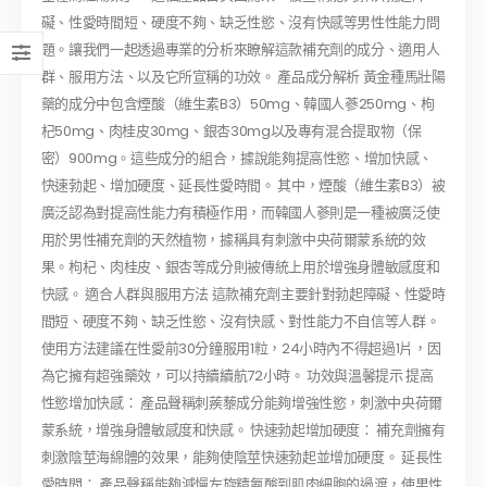
礙、性愛時間短、硬度不夠、缺乏性慾、沒有快感等男性性能力問
題。讓我們一起透過專業的分析來瞭解這款補充劑的成分、適用人
群、服用方法、以及它所宣稱的功效。 產品成分解析 黃金種馬壯陽
藥的成分中包含煙酸（維生素B3）50mg、韓國人蔘250mg、枸
杞50mg、肉桂皮30mg、銀杏30mg以及專有混合提取物（保
密）900mg。這些成分的組合，據說能夠提高性慾、增加快感、
快速勃起、增加硬度、延長性愛時間。 其中，煙酸（維生素B3）被
廣泛認為對提高性能力有積極作用，而韓國人蔘則是一種被廣泛使
用於男性補充劑的天然植物，據稱具有刺激中央荷爾蒙系統的效
果。枸杞、肉桂皮、銀杏等成分則被傳統上用於增強身體敏感度和
快感。 適合人群與服用方法 這款補充劑主要針對勃起障礙、性愛時
間短、硬度不夠、缺乏性慾、沒有快感、對性能力不自信等人群。
使用方法建議在性愛前30分鐘服用1粒，24小時內不得超過1片，因
為它擁有超強藥效，可以持續續航72小時。 功效與溫馨提示 提高
性慾增加快感： 產品聲稱刺蒺藜成分能夠增強性慾，刺激中央荷爾
蒙系統，增強身體敏感度和快感。 快速勃起增加硬度： 補充劑擁有
刺激陰莖海綿體的效果，能夠使陰莖快速勃起並增加硬度。 延長性
愛時間： 產品聲稱能夠減慢左旋精氨酸到肌肉細胞的過渡，使男性