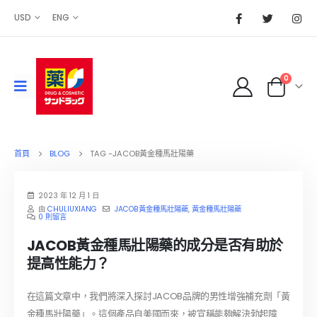
USD
ENG
0
首頁
BLOG
TAG -
JACOB黃金種馬壯陽藥
2023 年 12 月 1 日
由
CHULIUXIANG
JACOB黃金種馬壯陽藥
,
黃金種馬壯陽藥
0 則留言
JACOB黃金種馬壯陽藥的成分是否有助於
提高性能力？
在這篇文章中，我們將深入探討JACOB品牌的男性增強補充劑「黃
金種馬壯陽藥」。這個產品自美國而來，被宣稱能夠解決勃起障