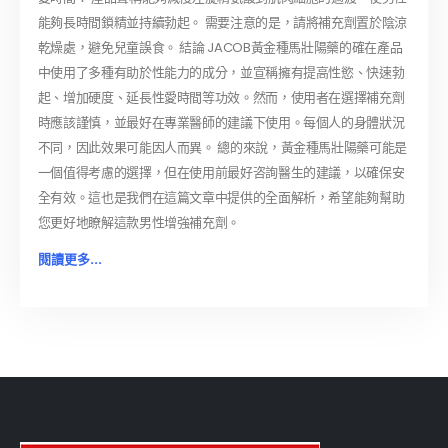
能夠長時間鎖精並持續勃起。 需要注意的是，請將補充劑置於陰涼
乾燥處，避免兒童誤食。 結論 JACOB黃金種馬壯陽藥的確在產品
中使用了多種有助於性能力的成分，並宣稱擁有提高性慾、快速勃
起、增加硬度、延長性愛時間等功效。然而，使用者在選擇補充劑
時應該謹慎，並最好在專業醫師的建議下使用。每個人的身體狀況
不同，因此效果可能因人而異。 總的來說，黃金種馬壯陽藥可能是
一個值得考慮的選擇，但在使用前最好咨詢醫生的建議，以確保安
全有效。這也是我們在這篇文章中提供的全面解析，希望能夠幫助
您更好地瞭解這款男性增強補充劑。
閱讀更多...