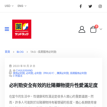
USD
ENG
0
首頁
BLOG
TAG -
長期服用必利勁
2023 年 10 月 21 日
由
CHULIUXIANG
使用必利勁
,
必利勁
,
必利勁（PRILIGY）
,
購買必利勁
,
長期服用必利勁
0 則留言
必利勁安全有效的壯陽藥物提升性愛滿足度
在當今的生活中，性健康和性滿足是很多人關心的重要議題。然
而，許多人可能對於壯陽藥物持有著懷疑的態度，擔心長期使用會