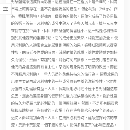
對身體健康造成負面影響。這種擔憂在一定程度上是合理的，因為
市場上確實存在一些不安全或偽劣的產品。 但必利勁（Priligy）作
為一種壯陽藥物，卻擁有一個獨特的優勢，這使它成為了許多男性
的首選。首先，必利勁的成分中融入了許多天然元素，這些元素本
來就存在於中藥中，因此對於身體的傷害極小。這一點是必利勁區
別於其他西藥的重要特點，它的成分更加天然，相對更加安全。 使
用必利勁的人通常會立刻感受到明顯的效果。這種壯陽藥可以提高
性欲，同時延長性愛的時間，減緩射精的感覺，讓性愛體驗更加持
久而愉悅。然而，有趣的是，隨著時間的推移，一些使用者會發現
他們的身體逐漸具有自主性，早洩的現象得到了明顯的改善。即使
不再服用必利勁，一些人仍然能夠保持持久的性行為。 這種效果的
出現主要是由於必利勁中的一些成分具有中藥的滋補特性，它們對
身體的長期健康有益。因此，長期服用必利勁不僅不會對身體造成
危害，還會為整個身體的健康和性能力提供積極的支持。對於性愛
的持久力提高也是必利勁的一個明顯效果。 然而，不是所有購買管
道和品牌都是可靠有效的。市場上存在許多偽劣和不安全的產品，
這使人難以識別真偽。因此，在購買必利勁時，建議選擇可信的來
源。奧斯卡藥妝是一個不錯的網站，提供多種正宗的必利勁產品，