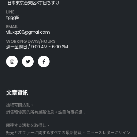
日本東京台東区3丁目ちすけ
LINE
tggg19
EMAIL
yiluxqz00@gmail.com
WORKING DAYS/HOURS
週一至週日 / 9:00 AM - 6:00 PM
文章資訊
獲取有關活動、
銷售和優惠的所有最新信息。註冊時事通訊：
関連する活動を取得し、
販売とオファーに関するすべての最新情報。 ニュースレターにサイン