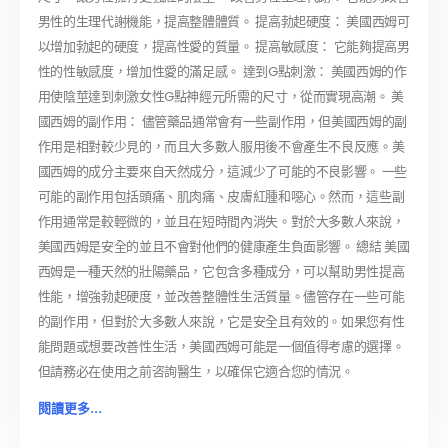
男性的生理代謝機能，提高整體體質。 提高勃起硬度： 美國西姆可
以增加勃起的硬度，提高性愛的質量。 提高敏感度： 它能夠提高男
性的性敏感度，增加性愛的滿足感。 達到G點刺激： 美國西姆的作
用使陰莖達到刺激女性G點神經元所需的尺寸，從而實現高潮。 美
國西姆的副作用： 儘管藥品通常會有一些副作用，但美國西姆的副
作用是相對較少見的，而且大多數人服用後不會產生不良反應。美
國西姆的成分主要來自天然成分，這減少了可能的不良影響。 一些
可能的副作用包括頭痛、肌肉痛、皮膚紅腫和噁心。然而，這些副
作用通常是較輕微的，並且在短時間內消失。對於大多數人來說，
美國西姆是安全的並且不會對他們的健康產生負面影響。 總結 美國
西姆是一種天然的壯陽藥品，它包含多種成分，可以幫助男性提高
性能，增強勃起硬度，並改善整體性生活質量。儘管存在一些可能
的副作用，但對於大多數人來說，它是安全且有效的。如果您有性
能問題或想要改善性生活，美國西姆可能是一個值得考慮的選擇。
但請務必在使用之前咨詢醫生，以確保它適合您的情況。
閱讀更多...