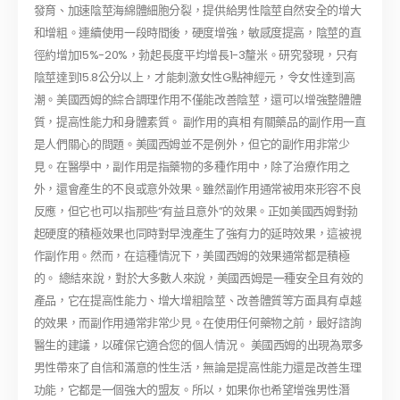
發育、加速陰莖海綿體細胞分裂，提供給男性陰莖自然安全的增大
和增粗。連續使用一段時間後，硬度增強，敏感度提高，陰莖的直
徑約增加15%-20%，勃起長度平均增長1-3釐米。研究發現，只有
陰莖達到15.8公分以上，才能刺激女性G點神經元，令女性達到高
潮。美國西姆的綜合調理作用不僅能改善陰莖，還可以增強整體體
質，提高性能力和身體素質。 副作用的真相 有關藥品的副作用一直
是人們關心的問題。美國西姆並不是例外，但它的副作用非常少
見。在醫學中，副作用是指藥物的多種作用中，除了治療作用之
外，還會產生的不良或意外效果。雖然副作用通常被用來形容不良
反應，但它也可以指那些“有益且意外”的效果。正如美國西姆對勃
起硬度的積極效果也同時對早洩產生了強有力的延時效果，這被視
作副作用。然而，在這種情況下，美國西姆的效果通常都是積極
的。 總結來說，對於大多數人來說，美國西姆是一種安全且有效的
產品，它在提高性能力、增大增粗陰莖、改善體質等方面具有卓越
的效果，而副作用通常非常少見。在使用任何藥物之前，最好諮詢
醫生的建議，以確保它適合您的個人情況。 美國西姆的出現為眾多
男性帶來了自信和滿意的性生活，無論是提高性能力還是改善生理
功能，它都是一個強大的盟友。所以，如果你也希望增強男性潛