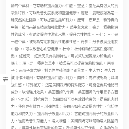
陽的中藥材，它有助於提高體力和性能。 靈芝： 靈芝具有強大的抗
氧化特性，可以改善免疫系統和整體健康。 鹿鞭： 鹿鞭被認為是一
種天然的壯陽劑，可以提高性能和耐力。 鹿茸： 鹿茸是一種珍貴的
中藥，被用來補充精氣和強化體力。 犛牛睾丸素： 這是一種動物源
性的成分，有助於提高性激素水準，提升男性性能。 三七： 三七是
一種中藥，被認為有助於提高性能和性慾。 丹參： 丹參被廣泛用於
中醫中，可以改善心血管健康。 杜仲： 杜仲有助於提高性能和性
慾。 紅景天： 紅景天具有抗壓特性，可以幫助減輕壓力和焦慮。
瑪卡： 瑪卡是一種南美草本，被認為可以提高性慾和性能。 南瓜
子： 南瓜子富含鋅，對男性生殖健康至關重要。 牛大力： 牛大力
被用作壯陽劑，有助於提高性能和耐力。 肉桂： 肉桂被認為可以增
強性慾。 特殊秘方： 這是美國西姆的特殊配方，可能包含其他秘密
成分，以增強其效果。 美國西姆的作用： 美國西姆的作用是多方面
的，它包括： 對抗疲勞： 美國西姆可以有效對抗疲勞，提高肌肉耐
力，使您更有精力。 增強性能： 美國西姆有助於提高性能，包括性
能力和持久力。 提高精子數量和活力： 它能夠提高精子的數量和活
力，從而改善生育能力。 增大增粗： 美國西姆可以幫助增大陰莖的
尺寸，讓男性擁有更強壯的陰莖。 改善男性生理代謝： 它能夠改善