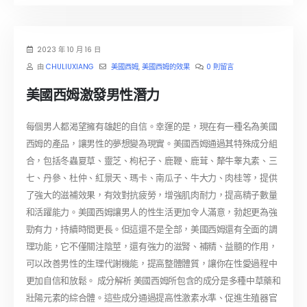
2023 年 10 月 16 日
由
CHULIUXIANG
美國西姆
,
美國西姆的效果
0 則留言
美國西姆激發男性潛力
每個男人都渴望擁有雄起的自信。幸運的是，現在有一種名為美國
西姆的產品，讓男性的夢想變為現實。美國西姆通過其特殊成分組
合，包括冬蟲夏草、靈芝、枸杞子、鹿鞭、鹿茸、犛牛睾丸素、三
七、丹參、杜仲、紅景天、瑪卡、南瓜子、牛大力、肉桂等，提供
了強大的滋補效果，有效對抗疲勞，增強肌肉耐力，提高精子數量
和活躍能力。美國西姆讓男人的性生活更加令人滿意，勃起更為強
勁有力，持續時間更長。但這還不是全部，美國西姆還有全面的調
理功能，它不僅關注陰莖，還有強力的滋腎、補精、益髓的作用，
可以改善男性的生理代謝機能，提高整體體質，讓你在性愛過程中
更加自信和放鬆。 成分解析 美國西姆所包含的成分是多種中草藥和
壯陽元素的綜合體。這些成分通過提高性激素水準、促進生殖器官