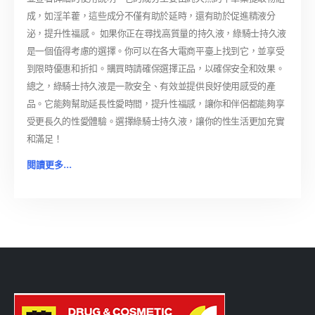
成，如淫羊藿，這些成分不僅有助於延時，還有助於促進精液分
泌，提升性福感。 如果你正在尋找高質量的持久液，綠騎士持久液
是一個值得考慮的選擇。你可以在各大電商平臺上找到它，並享受
到限時優惠和折扣。購買時請確保選擇正品，以確保安全和效果。
總之，綠騎士持久液是一款安全、有效並提供良好使用感受的產
品。它能夠幫助延長性愛時間，提升性福感，讓你和伴侶都能夠享
受更長久的性愛體驗。選擇綠騎士持久液，讓你的性生活更加充實
和滿足！
閱讀更多...