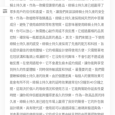
騎士持久液。作為一款備受讚譽的產品，綠騎士持久液已經贏得了
眾多用戶的信任和喜愛。 首先，讓我們來談談綠騎士持久液的安全
性。作為一款植物萃取類產品，綠騎士持久液採用純天然的中草藥
成分，避免了使用麻醉劑等有害物質。這意味著使用綠騎士持久液
時，你可以放心，無需擔心副作用或不良反應。它經過嚴格的品質
控制，確保每一瓶都是高品質的產品。 其次，我們來關注一下使用
綠騎士持久液的感受。綠騎士持久液採用了先進的配方和科技，旨
在提供最佳的使用體驗。它的噴霧設計使得使用方便，只需簡單地
在冠狀溝和龜頭上噴灑即可。它沒有任何異味，不會引起不適或過
敏反應。在使用過程中，它不會產生麻木或灼燒感，讓你能夠享受
到持久的性愛體驗，同時保持敏感度和快感。 最重要的是，我們需
要瞭解綠騎士持久液的效果。由於個體差異，每個人的實際效果可
能會有所不同。綠騎士持久液的延時效果通常在5分鐘到40分鐘之
間，這取決於個人的吸收情況和使用方法。它能夠幫助你延長性愛
時間，讓你和伴侶都能夠獲得更長久的快樂。 作為一款高品質的持
久液，綠騎士持久液已經在市場上贏得了良好的聲譽。它的外包裝
設計精美，具有現代感，使用前可以通過掃描二維碼來驗證真偽，
並查看詳細的使用說明。它的成分主要由純天然的中草藥提取物組