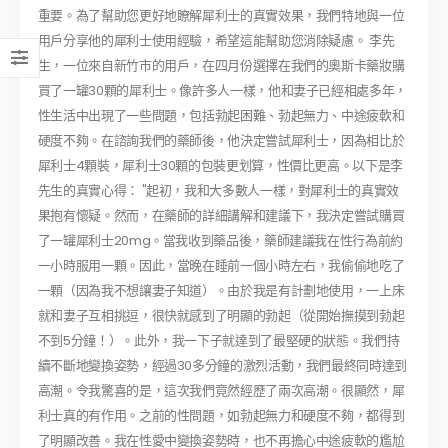
重要。為了幫助您更好地瞭解犀利士的真實效果，我們特地與一位
用戶分享他的犀利士使用經驗，希望這能幫助您消除疑慮。 李先
生，一位來自新竹市的用戶，在四月份選擇在我們的奧斯卡藥妝購
買了一罐30顆的犀利士。像許多人一樣，他和妻子已經相處多年，
性生活中出現了一些問題，包括勃起困難、勃起無力、中途疲軟和
硬度不夠。在諮詢我們的藥師後，他決定嘗試犀利士，因為相比於
犀利士4顆裝，犀利士30顆的包裝更划算，性價比更高。以下是李
先生的真實心得： "起初，我和大多數人一樣，對犀利士的真實效
果抱有懷疑。然而，在藥師的詳細講解和建議下，我決定嘗試購買
了一罐犀利士20mg。當我收到藥品後，藥師建議我在性行為前約
一小時服用一顆。因此，當晚在睡前一個小時左右，我偷偷地吃了
一顆（因為我不想讓妻子知道）。由於我是有計劃地使用，一上床
就和妻子互相挑逗，很快就感到了明顯的勃起（從開始撫摸到勃起
不到5分鐘！）。此外，我一下子就達到了最堅硬的狀態。我們持
續不斷地變換姿勢，經過30多分鐘的激烈活動，我們最終同時達到
高潮。令我驚喜的是，這次我們竟然經歷了兩次高潮。很顯然，犀
利士真的有作用。之前的性問題，如勃起無力和硬度不夠，都得到
了明顯改善。我在性愛中變換姿勢時，也不再擔心中途疲軟的尷尬