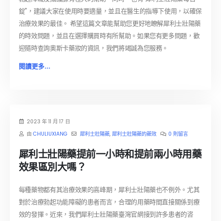
錠"，建議大家在使用時要適量，並且在醫生的指導下使用，以確保
治療效果的最佳。 希望這篇文章能幫助您更好地瞭解犀利士壯陽藥
的時效問題，並且在選擇購買時有所幫助。如果您有更多問題，歡
迎隨時查詢奧斯卡藥妝的資訊，我們將竭誠為您服務。
閱讀更多...
2023 年 11 月 17 日
由
CHULIUXIANG
犀利士壯陽藥
,
犀利士壯陽藥的藥效
0 則留言
犀利士壯陽藥提前一小時和提前兩小時用藥
效果區別大嗎？
每種藥物都有其治療效果的高峰期，犀利士壯陽藥也不例外。尤其
對於治療勃起功能障礙的患者而言，合理的用藥時間直接關係到療
效的發揮。近來，我們犀利士壯陽藥臺灣官網接到許多患者的咨