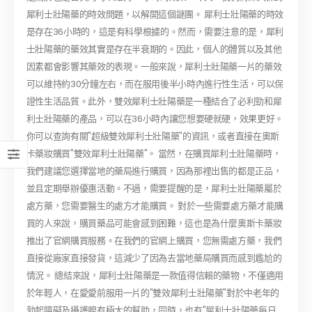
犀利士壯陽藥的時效問題，以解開這個謎團。 犀利士壯陽藥的時效
是存在36小時的，這是有科學根據的。然而，需要注意的是，犀利
士壯陽藥的藥效其實是存在半衰期的。因此，個人的體質以及其他
因素都會影響其藥效的表現。一般來說，犀利士壯陽藥一片的藥效
可以維持約30分鐘左右，而在服用後半小時內進行性生活，可以保
證性生活品質。此外，雙效犀利士壯陽藥是一種結合了必利勁和犀
利士壯陽藥的產品，可以在36小時內讓您想要硬就硬，效果更好。
你可以查詢有關"超級雙效犀利士壯陽藥"的資訊，或者直接在奧斯
卡藥妝購買"雙效犀利士壯陽藥"。 當然，在購買犀利士壯陽藥時，
我們建議您選擇當地的藥局進行購買，因為那裡出售的都是正品，
並且定期舉辦優惠活動。不過，需要提醒的是，犀利士壯陽藥屬於
處方藥，您需要醫生的處方才能購買。 對於一些需要處方藥才能購
買的人來說，購買藥品可能會感到困難，這也是為什麼奧斯卡藥妝
推出了官網購買服務。在我們的官網上購買，您無需處方藥，我們
直接從廠家直接發貨，這減少了因為去當地藥局購買而感到尷尬的
情況。 總結來說，犀利士壯陽藥是一款值得信賴的藥物，不僅適用
於年輕人，在愛愛前服用一片的"雙效犀利士壯陽藥"對於中老年的
勃起障礙及攝護腺有極大的幫助，同時，也有"犀利士壯陽藥每日