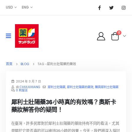
USD
ENG
0
首頁
BLOG
TAG -
犀利士壯陽藥的藥效
2024 年 3 月 7 日
由
CHULIUXIANG
犀利士壯陽藥
,
犀利士壯陽藥的藥效
,
購買犀利士壯陽藥
0 則留言
犀利士壯陽藥36小時真的有效嗎？奧斯卡
藥妝解答你的疑問！
在臺灣，許多民眾對於犀利士壯陽藥的藥效持有不同的看法，尤其
是關於它是否真的可以維持36小時的效果。今天，我們將深入探討