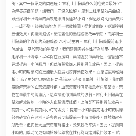
詢，其中一個常見的問題是：“犀利士壯陽藥多久前吃效果最好？”
為解答這個問題，讓我們一同深入瞭解。 犀利士壯陽藥效果曲線：
雖然犀利士壯陽藥的藥效能維持長達36小時，但這段時間內藥效並
非一成不變。效果的變化如同一張數據圖，從起效開始，逐漸達到
最佳效果，再逐漸減弱。這個變化的過程被稱為半衰期，而犀利士
壯陽藥的半衰期約為服藥後17.5小時左右。 犀利士壯陽藥提前兩小
時最佳： 基於藥物的半衰期，我們建議患者在性行為前兩小時內服
用犀利士壯陽藥，以確保在行房時，藥物處於血藥峰值。儘管通常
建議提前一小時服用，但此時藥物尚未達到最佳效果。因此，提前
兩小時的用藥時間更能最大程度地發揮藥物效果。 血藥濃度峰值解
析： 為了更好地理解為何要提前兩小時服用犀利士壯陽藥，我們需
要瞭解藥物的血藥濃度峰值。血藥濃度峰值是指患者在服藥後，藥
物在血漿中的總濃度，這直接關係到藥效的強弱。犀利士壯陽藥在
藥效起效後約一小時進入血藥濃度峰值，此時即可達到最佳效果。
提前一小時與提前兩小時的區別： 提前一小時與提前兩小時的用藥
效果確實存在區別。許多患者反饋提前一小時用藥後，雖然勃起有
所改善，但與最大血藥濃度時相比，效果較為平淡。因此，提前兩
小時的用藥時間更有助於確保藥物在性行為時達到最佳效果。 結