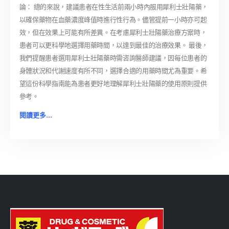
論： 總的來說，建議患者在性生活前兩小時內服用犀利士壯陽藥，
以確保藥物在血藥濃度峰值時進行性行為。儘管提前一小時亦可起
效，但在效果上可能有所差異。在考慮犀利士壯陽藥治療方案時，
患者可以更科學地選擇用藥時間，以達到最佳的治療效果。 最後，
我們提醒患者選用犀利士壯陽藥時需咨詢醫師建議，因每位患者的
身體狀況和代謝速度有所不同，選擇合適的用藥時間尤為重要。希
望這份科學指南能為患者更好地理解犀利士壯陽藥的使用原則提供
參考。
閱讀更多...