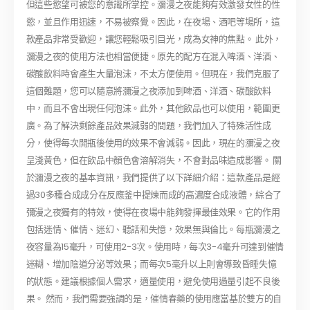
但這些慾望可被您的意識所掌控。瀰漫之夜能夠有效激發女性的性
慾，並且作用迅速，不易被察覺。因此，在夜場、酒吧等場所，這
款產品非常受歡迎，讓您輕鬆吸引目光，成為女神的焦點。 此外，
瀰漫之夜的使用方法也相當便捷。原先的配方在混入啤酒、洋酒、
碳酸飲料時會產生大量泡沫，不太方便使用。但現在，我們克服了
這個難題，您可以隨意將瀰漫之夜添加到啤酒、洋酒、碳酸飲料
中，而且不會出現任何泡沫。此外，其他飲品也可以使用，範圍更
廣。為了解決剩餘產品效果減弱的問題，我們加入了特殊活性成
分，使得每次開瓶後使用的效果不會減弱。因此，現在的瀰漫之夜
呈淺黃色，但在飲品中顏色會溶解消失，不會對品味造成影響。 關
於瀰漫之夜的基本資訊，我們提供了以下詳細介紹：這款產品是經
過30多種合成成分在反應釜中提煉而成的高濃度合成液體，綜合了
彌漫之夜獨有的特效，使得在夜場中能夠發揮最佳效果。它的作用
包括迷情、催情、迷幻、聽話和失憶，效果無與倫比。每瓶瀰漫之
夜容量為15毫升，可使用2-3次。使用時，每次3-4毫升可達到催情
迷糊、增加陰道分泌等效果；而每次5毫升以上則會導致昏睡失憶
的狀態。建議根據個人需求，適量使用，避免使用過量引起不良後
果。 然而，我們需要強調的是，催情春藥的使用應當基於雙方的自