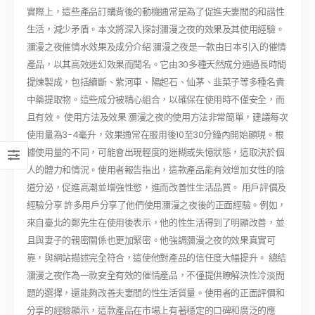
實際上，這些產品訂購背後的動機通常是為了促進夫妻間的和諧性
生活，減少矛盾。本文將深入探討瀰漫之夜的效果及其使用經驗。
瀰漫之夜催情水效果及成分介紹 瀰漫之夜是一款由日本引入的催情
產品，以其高效迷幻效果而聞名。它由30多種天然成分通過長時間
提煉製成，包括續斷、紫河車、陽起石、仙茅、韭菜子等多種名貴
中藥提取物。這些成分被精心組合，以確保在使用時不僅安全，而
且有效。 使用方法及效果 瀰漫之夜的使用方法非常簡單，建議每次
使用量為3-4毫升，效果通常在服用後10至30分鐘內開始顯現。根
據使用量的不同，可能會出現輕度的迷糊或失憶狀態，這取決於個
人的體力和情況。使用者報告指出，這款產品能有效增加女性的陰
道分泌，促進高潮並增強性慾，進而改善性生活品質。 用戶評價及
經驗分享 許多用戶分享了他們使用瀰漫之夜後的正面經驗。例如，
來自臺北的鄭先生在使用後表示，他的性生活得到了明顯改善，並
且與妻子的親密關係也更加緊密。他強調瀰漫之夜的效果真實可
靠，與網站描述完全符合，這使他對產品的信任度大幅提升。 總結
瀰漫之夜作為一款安全有效的催情產品，不僅提供瞭解決性冷淡問
題的選擇，還能夠改善夫妻間的性生活質量。使用者的正面評價和
分享的經驗顯示，這款產品在市場上有著穩定的口碑和廣泛的應