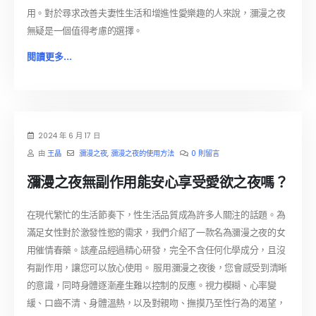
用。對於尋求改善夫妻性生活和增進性愛樂趣的人來說，瀰漫之夜
無疑是一個值得考慮的選擇。
閱讀更多...
2024 年 6 月 17 日
由
王晶
瀰漫之夜
,
瀰漫之夜的使用方法
0 則留言
瀰漫之夜無副作用能安心享受愛欲之夜嗎？
在現代繁忙的生活節奏下，性生活品質成為許多人關注的話題。為
滿足女性對於激發性慾的需求，我們介紹了一款名為瀰漫之夜的女
用催情春藥。該產品經過精心研發，完全不含任何化學成分，且沒
有副作用，讓您可以放心使用。 服用瀰漫之夜後，您會感受到清晰
的意識，同時身體逐漸產生難以控制的反應。視力模糊、心率變
緩、口齒不清、身體溫熱，以及對親吻、撫摸乃至性行為的渴望，