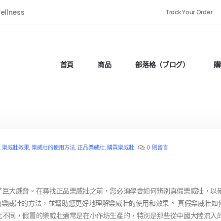
ellness
Track Your Order
首頁
商品
部落格（ブログ）
購
,
樂威壯效果
,
樂威壯的使用方法
,
正品樂威壯
,
購買樂威壯
0 則留言
康構成了巨大威脅。在尋找正品樂威壯之前，您必須學會如何辨別真假樂威壯，以
樂威壯的方法，並幫助您更好地理解樂威壯的使用和效果。 真假樂威壯如
細。與此不同，假冒的樂威壯通常是在小作坊生產的，特別是那些從中國大陸流入