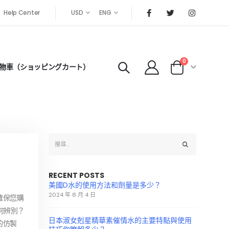
Help Center
USD
ENG
0
物車（ショッピングカート）
RECENT POSTS
美國D水的使用方法和劑量是多少？
2024 年 8 月 4 日
確保您購
何辨別？
日本淑女剋星精華素催情水的主要特點與使用
的仿製