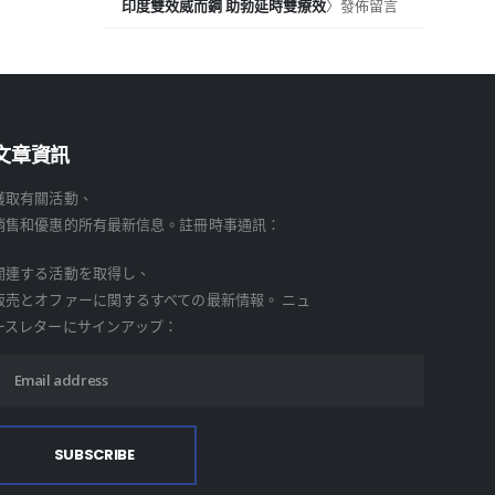
印度雙效威而鋼 助勃延時雙療效
〉發佈留言
文章資訊
獲取有關活動、
銷售和優惠的所有最新信息。註冊時事通訊：
関連する活動を取得し、
販売とオファーに関するすべての最新情報。 ニュ
ースレターにサインアップ：