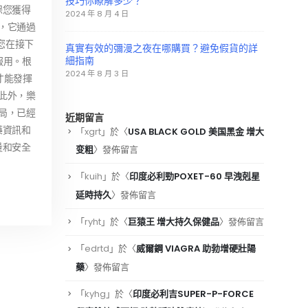
技巧你瞭解多少？
保您獲得
2024 年 8 月 4 日
，它通過
您在接下
真實有效的彌漫之夜在哪購買？避免假貨的詳
細指南
服用。根
2024 年 8 月 3 日
才能發揮
此外，樂
局，已經
近期留言
藥資訊和
「
xgrt
」於〈
USA BLACK GOLD 美国黑金 增大
量和安全
变粗
〉發佈留言
「
kuih
」於〈
印度必利勁POXET-60 早洩剋星
延時持久
〉發佈留言
「
ryht
」於〈
巨猿王 增大持久保健品
〉發佈留言
「
edrtd
」於〈
威爾鋼 VIAGRA 助勃增硬壯陽
藥
〉發佈留言
「
kyhg
」於〈
印度必利吉SUPER-P-FORCE