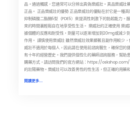
品。通過觸感，您通常可以分辨出真偽樂威壯。真品樂威壯
正品。 正品樂威壯的優勢 正品樂威壯的優點在於它是一種
抑制磷酸二酯酶5型（PDE5）來提高性刺激下的勃起能力。
來的時間裏輕鬆自在地享受性生活。 樂威壯的正確使用 樂威
據個體的反應和耐受性，劑量可以逐漸增加到20mg或減少
作用。 謹慎使用樂威壯 雖然樂威壯效果顯著且副作用較少
威壯不適用於每個人，因此請在使用前諮詢醫生，確保您的健
有十年的經營歷史。我們提供個性化的藥師諮詢服務，幫助
購藥方式，請訪問我們的官方網站：https://oskshop
的壯陽藥物。樂威壯可以改善男性的性生活，但正確的用藥
閱讀更多...