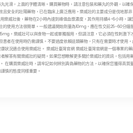
藥丸光滑，上面的字體清晰。購買藥物時，請注意包裝和藥丸的外觀，以確
高效且安全的壯陽藥物，已在臨床上廣泛應用。樂威壯的主要成分是伐地那非
服用樂威壯後，藥物在2小時內達到峰值血漿濃度，其作用持續4-6小時，讓
壯的使用方法很簡單。一般建議開始劑量為10mg，應在性交前25-60分鐘
到5mg。樂威壯可以與食物一起或單獨服用，但請注意，它必須在性刺激下
，但患者在使用時仍需謹慎。不要過度依賴這類藥物，只有在需要時才使用。
康狀況適合使用樂威壯。 樂威壯臺灣官網 樂威壯臺灣官網是一個專業的藥
患者解答有關樂威壯的疑問。如果您想瞭解更多關於樂威壯的資訊，包括用
.com/。 在購買樂威壯時，請牢記如何辨別真偽藥物的方法，以確保您獲得高質
和謹慎的態度同樣重要。