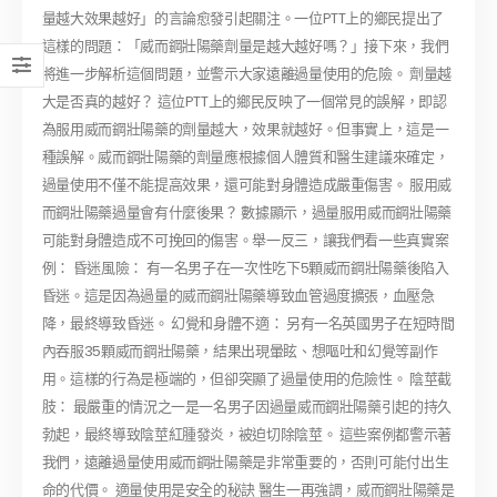
量越大效果越好」的言論愈發引起關注。一位PTT上的鄉民提出了
這樣的問題：「威而鋼壯陽藥劑量是越大越好嗎？」接下來，我們
將進一步解析這個問題，並警示大家遠離過量使用的危險。 劑量越
大是否真的越好？ 這位PTT上的鄉民反映了一個常見的誤解，即認
為服用威而鋼壯陽藥的劑量越大，效果就越好。但事實上，這是一
種誤解。威而鋼壯陽藥的劑量應根據個人體質和醫生建議來確定，
過量使用不僅不能提高效果，還可能對身體造成嚴重傷害。 服用威
而鋼壯陽藥過量會有什麼後果？ 數據顯示，過量服用威而鋼壯陽藥
可能對身體造成不可挽回的傷害。舉一反三，讓我們看一些真實案
例： 昏迷風險： 有一名男子在一次性吃下5顆威而鋼壯陽藥後陷入
昏迷。這是因為過量的威而鋼壯陽藥導致血管過度擴張，血壓急
降，最終導致昏迷。 幻覺和身體不適： 另有一名英國男子在短時間
內吞服35顆威而鋼壯陽藥，結果出現暈眩、想嘔吐和幻覺等副作
用。這樣的行為是極端的，但卻突顯了過量使用的危險性。 陰莖截
肢： 最嚴重的情況之一是一名男子因過量威而鋼壯陽藥引起的持久
勃起，最終導致陰莖紅腫發炎，被迫切除陰莖。 這些案例都警示著
我們，遠離過量使用威而鋼壯陽藥是非常重要的，否則可能付出生
命的代價。 適量使用是安全的秘訣 醫生一再強調，威而鋼壯陽藥是