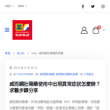
USD
ENG
0
首頁
BLOG
TAG -
威而鋼壯陽藥的劑量
2023 年 12 月 26 日
由
CHULIUXIANG
威而鋼壯陽藥
,
威而鋼壯陽藥的劑量
0 則留言
威而鋼壯陽藥使用中出現異常症狀怎麼辦？
求醫步驟分享
威而鋼壯陽藥，作為治療勃起功能障礙（ED）的明星藥物，深受廣
大需要的患者信賴。然而，隨著一些謠言在網絡上流傳，關於「劑