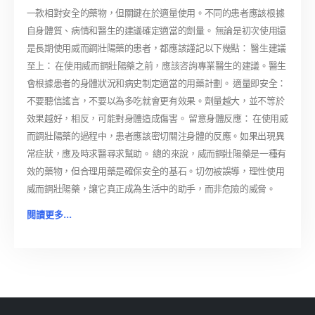
一款相對安全的藥物，但關鍵在於適量使用。不同的患者應該根據
自身體質、病情和醫生的建議確定適當的劑量。 無論是初次使用還
是長期使用威而鋼壯陽藥的患者，都應該謹記以下幾點： 醫生建議
至上： 在使用威而鋼壯陽藥之前，應該咨詢專業醫生的建議。醫生
會根據患者的身體狀況和病史制定適當的用藥計劃。 適量即安全：
不要聽信謠言，不要以為多吃就會更有效果。劑量越大，並不等於
效果越好，相反，可能對身體造成傷害。 留意身體反應： 在使用威
而鋼壯陽藥的過程中，患者應該密切關注身體的反應。如果出現異
常症狀，應及時求醫尋求幫助。 總的來說，威而鋼壯陽藥是一種有
效的藥物，但合理用藥是確保安全的基石。切勿被誤導，理性使用
威而鋼壯陽藥，讓它真正成為生活中的助手，而非危險的威脅。
閱讀更多...