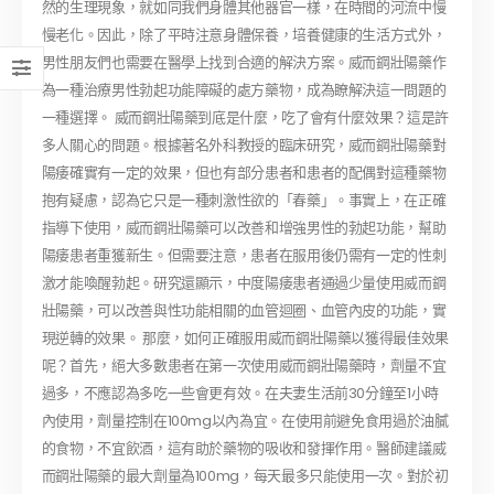
然的生理現象，就如同我們身體其他器官一樣，在時間的河流中慢
慢老化。因此，除了平時注意身體保養，培養健康的生活方式外，
男性朋友們也需要在醫學上找到合適的解決方案。威而鋼壯陽藥作
為一種治療男性勃起功能障礙的處方藥物，成為瞭解決這一問題的
一種選擇。 威而鋼壯陽藥到底是什麼，吃了會有什麼效果？這是許
多人關心的問題。根據著名外科教授的臨床研究，威而鋼壯陽藥對
陽痿確實有一定的效果，但也有部分患者和患者的配偶對這種藥物
抱有疑慮，認為它只是一種刺激性欲的「春藥」。事實上，在正確
指導下使用，威而鋼壯陽藥可以改善和增強男性的勃起功能，幫助
陽痿患者重獲新生。但需要注意，患者在服用後仍需有一定的性刺
激才能喚醒勃起。研究還顯示，中度陽痿患者通過少量使用威而鋼
壯陽藥，可以改善與性功能相關的血管迴圈、血管內皮的功能，實
現逆轉的效果。 那麼，如何正確服用威而鋼壯陽藥以獲得最佳效果
呢？首先，絕大多數患者在第一次使用威而鋼壯陽藥時，劑量不宜
過多，不應認為多吃一些會更有效。在夫妻生活前30分鐘至1小時
內使用，劑量控制在100mg以內為宜。在使用前避免食用過於油膩
的食物，不宜飲酒，這有助於藥物的吸收和發揮作用。醫師建議威
而鋼壯陽藥的最大劑量為100mg，每天最多只能使用一次。對於初