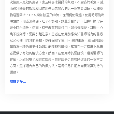
次使用未見效的患者，應及時尋求醫師的幫助，不宜過於著急。 威
而鋼壯陽藥的效果和副作用是患者關心的另一個重要問題。這種藥
物通過阻止PDE5來增加陰莖的血流，從而促使勃起。使用時可能出
現頭痛、悶或流鼻涕、肚子不舒服、頭暈等副作用，但這些通常在
幾小時內消失。然而，有些嚴重的副作用，如視覺障礙、耳鳴、心
跳不規則等，需要引起注意。患者在使用前應告知醫師所有的醫療
狀況和使用的其他藥物，以確保安全使用。 總的來說，威而鋼壯陽
藥作為一種治療男性勃起功能障礙的藥物，確實在一定程度上為患
者提供了有效的解決方案。然而，在使用時仍需謹慎，遵從醫師的
建議，以確保安全和最佳效果。性健康是男性整體健康的一個重要
方面，選擇適合自己的治療方法，是每位男性朋友需要認真對待的
議題。
閱讀更多...