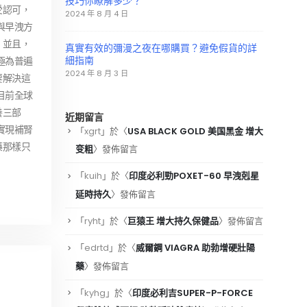
技巧你瞭解多少？
受認可，
2024 年 8 月 4 日
與早洩方
。並且，
真實有效的彌漫之夜在哪購買？避免假貨的詳
細指南
極為普遍
2024 年 8 月 3 日
要解決這
目前全球
養三部
近期留言
實現補腎
「
xgrt
」於〈
USA BLACK GOLD 美国黑金 增大
藥那樣只
变粗
〉發佈留言
「
kuih
」於〈
印度必利勁POXET-60 早洩剋星
延時持久
〉發佈留言
「
ryht
」於〈
巨猿王 增大持久保健品
〉發佈留言
「
edrtd
」於〈
威爾鋼 VIAGRA 助勃增硬壯陽
藥
〉發佈留言
「
kyhg
」於〈
印度必利吉SUPER-P-FORCE