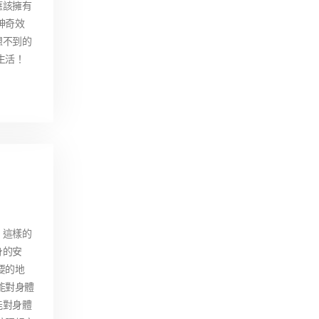
應該擁有
神奇效
想不到的
生活！
。這樣的
身的安
要的地
能對身體
能對身體