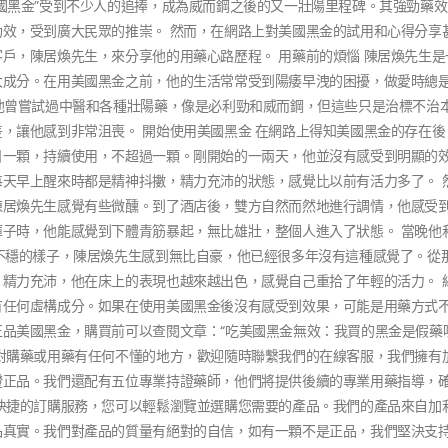
國黑金”受到不少人的追捧，成為威而鋼之後的又一壯陽里程碑。其強勁藥
效，受到廣大民眾的推崇。 然而，在網路上對美國黑金的試用和心得分享
戶，陳居煥先生，來分享他的用藥心路歷程。 用藥前的煩惱 陳居煥先生是
大成分。在用美國黑金之前，他的生活常常受到陽痿早洩的困擾，做愛時總
他曾嘗試過中醫和各種壯陽藥，像是必利勁和威而鋼，但這些只是治標不治
，讓他感到非常沮喪。 開始使用美國黑金 在網路上得知美國黑金的存在後
日一顆，持續使用，不超過一顆。剛開始的一兩天，他並沒有感受到明顯的
天早上醒來時都是精神抖擻，精力充沛的狀態，感覺比以前有活力多了。 
陳居煥先生感覺有些微醺。到了酒店後，雙方自然而然地進行調情，他感受
子時，他能感覺到下體青筋暴起，無比雄壯，整個人進入了狀態。 當晚他
不穩的樣子，陳居煥先生感到無比自豪，他已經很多年沒有這種感覺了。從
精力充沛，他在床上的表現也越來越出色，感覺自己重拾了年輕的活力。 結
有任何虛構成分。如果在使用美國黑金後沒有感受到效果，可能是用藥方式
品美國黑金，購買前可以查閱文章：“吃美國黑金無效：我買的黑金是假藥
對購藥或用藥有任何不懂的地方，歡迎隨時聯繫我們的在線客服，我們擁有
證正品。我們還配有五位專業持證藥師，他們將提供後續的專業用藥指導，
快捷的訂購服務，您可以輕鬆瀏覽並選購您需要的產品。我們的產品來自加
品真實。我們對產品的質量有絕對的自信，如有一顆不是正品，我們堅決支