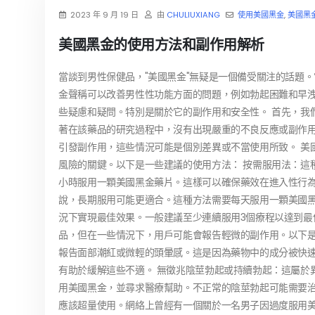
2023 年 9 月 19 日
由
CHULIUXIANG
使用美國黑金
,
美國黑
美國黑金的使用方法和副作用解析
當談到男性保健品，"美國黑金"無疑是一個備受關注的話題
金聲稱可以改善男性性功能方面的問題，例如勃起困難和早
些疑慮和疑問。特別是關於它的副作用和安全性。 首先，我
著在該藥品的研究過程中，沒有出現嚴重的不良反應或副作
引發副作用，這些情況可能是個別差異或不當使用所致。 美
風險的關鍵。以下是一些建議的使用方法： 按需服用法：這
小時服用一顆美國黑金藥片。這樣可以確保藥效在進入性行為
說，長期服用可能更適合。這種方法需要每天服用一顆美國
況下實現最佳效果。一般建議至少連續服用3個療程以達到最
品，但在一些情況下，用戶可能會報告輕微的副作用。以下是
報告面部潮紅或微輕的頭暈感。這是因為藥物中的成分被快
有助於緩解這些不適。 無徵兆陰莖勃起或持續勃起：這屬於
用美國黑金，並尋求醫療幫助。不正常的陰莖勃起可能需要治
應該超量使用。網絡上曾經有一個關於一名男子因過度服用