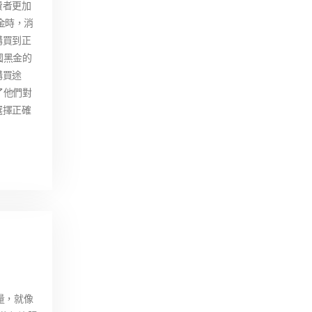
費者更加
金時，消
購買到正
國黑金的
購買途
了他們對
選擇正確
量，就像