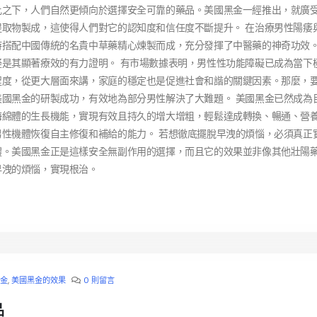
比之下，人們自然更傾向於選擇安全可靠的藥品。美國黑金一經推出，就廣
取物製成，這使得人們對它的認知度和信任度不斷提升。 在治療男性陽痿
時搭配中國傳統的名貴中草藥精心煉製而成，充分發揮了中醫藥的神奇功效
是其顯著療效的有力證明。 有市場數據表明，男性性功能障礙已成為當下
程度，從更大層面來講，家庭的穩定也是促進社會和諧的關鍵因素。那麼，
國黑金的研製成功，有效地為部分男性解決了大難題。 美國黑金已然成為
海綿體的生長機能，實現有效且持久的增大增粗，輕鬆達成轉換、暢通、營
性機體恢復自主修復和補給的能力。 若想徹底擺脫早洩的煩惱，必須真正
體。美國黑金正是這樣安全無副作用的選擇，而且它的效果並非像其他壯陽
早洩的煩惱，實現根治。
金
,
美國黑金的效果
0 則留言
品