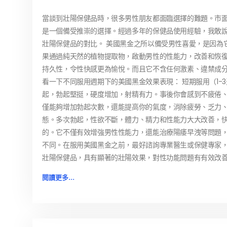
當談到壯陽保健品時，很多男性朋友都面臨選擇的難題。市
是一個備受推崇的選擇。經過多年的保健品使用經驗，我敢說
壯陽保健品的對比。 美國黑金之所以備受男性喜愛，是因為
果通過純天然的植物提取物，啟動男性的性能力，改善和恢
持久性，令性快感更為愉悅。而且它不含任何激素、違禁成分
看一下不同服用週期下的美國黑金效果表現： 短期服用（1
起，勃起堅挺，硬度增加，射精有力。事後你會感到不疲倦、
僅能夠增加勃起次數，還能提高你的氣度，消除疲勞、乏力、失
態。多次勃起，性欲不斷，體力、精力和性能力大大改善，快
的。它不僅有效增強男性性能力，還能治療陽痿早洩等問題，
不同。在服用美國黑金之前，最好諮詢專業醫生或保健專家，
壯陽保健品，具有顯著的壯陽效果，對性功能問題有有效改
閱讀更多...