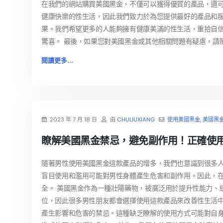
在我們的網站購買美國黑金，不僅可以獲得優質的產品，還
健康快樂的性生活，因此我們致力於為您提供最好的產品和服
果。我們希望更多的人能夠擁有健康美滿的性生活，重拾自
驚喜。 最後，如果您對美國黑金或其他相關問題有疑慮，請
閱讀更多...
2023 年 7 月 18 日
由
CHULIUXIANG
使用美國黑金
,
美國黑
瞭解美國黑金禁忌，避免副作用！正確使
隨著男性使用美國黑金這款產品的增多，我們也意識到很多
盲目使用和濫用可能對男性身體產生危害和副作用。因此，
全。 美國黑金作為一種壯陽藥物，被廣泛用於提升性能力、
位，因此很多男性朋友都會選擇使用這款產品來改善性生活中
產生影響和危害的禁忌。這種缺乏瞭解的使用方式可能對自