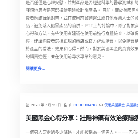
是否僅僅是心理安慰，並對產品是否經過科學的醫學測試和
謹慎地思考是否選擇使用這款壯陽產品。 目前，關於美國黑
費者應該謹慎對待，並在使用前諮詢醫生或其他專業人士的
品，避免落入假冒產品的陷阱。 PTT上的討論中，除了對
心得和方法。有些使用者建議在使用前進行身體檢查，以確
徑，建議消費者選擇正規的藥店或官方網站購買，以免購買到
於產品的看法、效果和心得。然而，對於美國黑金的真實效
的購買途徑，並在使用前尋求專業的意見。
閱讀更多...
2023 年 7 月 29 日
由
CHULIUXIANG
使用美國黑金
,
美國黑
美國黑金心得分享：壯陽神藥有效治療陽
一個男人要走過多少條路，才能被稱為一個男人。———巴布