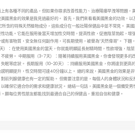
面上有各種不同的產品，但如果你尋求改善性能力、治療陽痿早洩等問題，
美國黑金的效果是我見過最好的。 首先，我們來看看美國黑金的功效，以
它所含的特殊天然植物成分，這些成分在一般壯陽保健品中並不常見。 美國
復性功能。它能在服用後當天增加性交時間，提高性欲，促進陰莖勃起，增
或有害物質，安全無任何副作用，可長期使用，被譽為“天然偉哥”。 下麵
-3天）：在使用美國黑金的當天，你就能明顯延長射精時間，性欲增強，陰
不疲勞。 中期服用（3-7天）：隨著持續服用美國黑金，你會發現更多的
眠等症狀。 長期服用（10-20天）：持續服用美國黑金，你將達到更高
感明顯提升，性交時間可達40分鐘以上。 總的來說，美國黑金的效果是非
對前列腺健康也有一定的幫助。 但需要注意的是，每個人的身體狀況和反
以確保它適合你的需求和健康狀況。 總結一句話，美國黑金是一個備受男
善。願每位男性朋友都能找到最適合自己的保健品，重拾自信和健康。