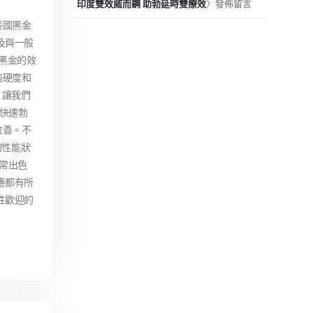
印度雙效威而鋼 助勃延時雙療效
〉發佈留言
美國黑金
及與一般
黑金的效
強硬度和
，讓我們
莖快速勃
改善。不
的性能狀
常出色
應都有所
性歡迎的