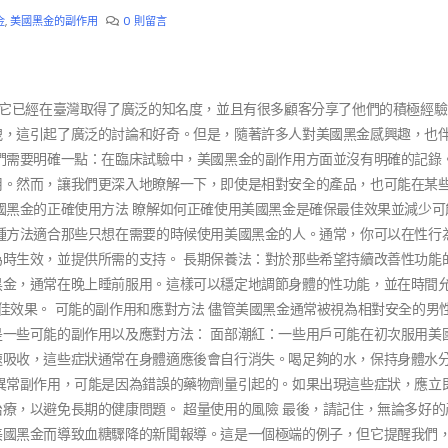
金
,
美國黑金的副作用
0 則留言
。它已經在臺灣取得了廣泛的知名度，並且有很多顧客分享了他們的積極經
洩，這引起了廣泛的討論和好奇。但是，隨著許多人對美國黑金感興趣，也
們需要明確一點：在臨床試驗中，美國黑金的副作用方面並沒有明確的記錄
用。然而，讓我們更深入地瞭解一下，即使是相對安全的產品，也可能在某
國黑金的正確使用方法 瞭解如何正確使用美國黑金是確保最佳效果並減少可
種方法適合那些只想在需要的時候使用美國黑金的人。通常，你可以在性行
時生效，並提供所需的支持。 長期保養法：對於那些希望持續改善性功能
黑金，通常在晚上睡前服用。這樣可以穩定地調節身體的性功能，並在時間
佳效果。 可能的副作用和應對方法 儘管美國黑金通常被視為相對安全的男
一些可能的副作用以及應對方法： 面部潮紅：一些用戶可能在初次服用美
速吸收，這些症狀通常在身體適應後會自行消失。喝足夠的水，保持身體水
異常副作用，可能是因為錯誤的藥物劑量引起的。如果出現這些症狀，應立
療，以避免長期的健康問題。 超量使用的風險 最後，請記住，無論多好的
美國黑金而導致血糖驟降的新聞報導。這是一個極端的例子，但它提醒我們