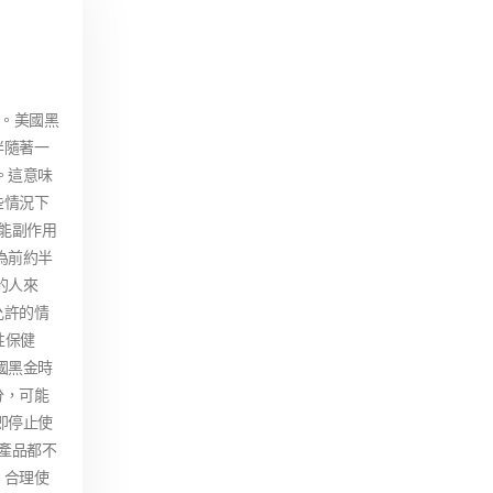
驗。美國黑
伴隨著一
。這意味
些情況下
能副作用
為前約半
的人來
允許的情
性保健
國黑金時
分，可能
即停止使
產品都不
，合理使