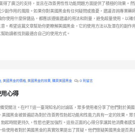
經贏得了廣泛的支持，並且在改善男性性功能問題方面提供了積極的效果。然
減少副作用的風險。如果你對美國黑金有任何疑問或擔憂，建議咨詢專業藥
論你使用什麼保健品，都應該遵循建議的用法和劑量，避免超量使用，以確
主意。希望這篇文章幫助你更瞭解美國黑金，它的使用方法以及潛在的副作
以幫助讀者找到最適合自己的使用方式。
金
,
美國黑金的價格
,
美國黑金的效果
,
購買美國黑金
0 則留言
使用心得
品備受關注。在PTT這一臺灣知名的討論區，眾多使用者分享了他們對於美
，美國黑金被普遍認為對於改善男性勃起功能和性能力具有一定的效果。眾
，勃起時間更持久，性慾也更加強烈。這些正面的心得分享讓其他消費者感
一些使用者對於美國黑金的真實效果提出了質疑。他們懷疑美國黑金是否真