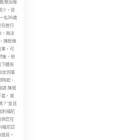
效能根治陽
甚少，這
一名36歲
是在進行
本，無法
，陳居煥
效果，可
然後，他
到下體有
和女同事
那時起，
語 陳居
不當，或
嗎？”並且
加利福尼
確保您在
利福尼亞
持退貨。