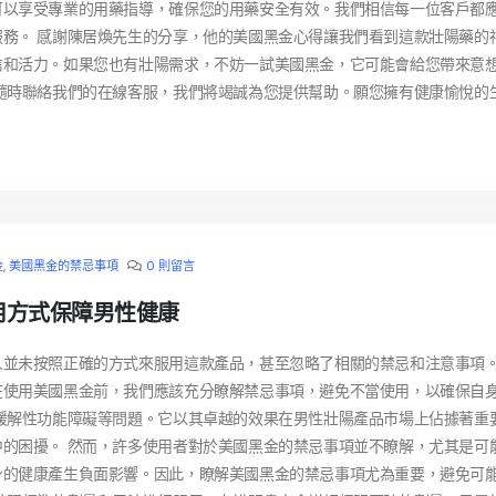
可以享受專業的用藥指導，確保您的用藥安全有效。我們相信每一位客戶都
務。 感謝陳居煥先生的分享，他的美國黑金心得讓我們看到這款壯陽藥的
信和活力。如果您也有壯陽需求，不妨一試美國黑金，它可能會給您帶來意
隨時聯絡我們的在線客服，我們將竭誠為您提供幫助。願您擁有健康愉悅的
金
,
美國黑金的禁忌事項
0 則留言
用方式保障男性健康
人並未按照正確的方式來服用這款產品，甚至忽略了相關的禁忌和注意事項
在使用美國黑金前，我們應該充分瞭解禁忌事項，避免不當使用，以確保自
緩解性功能障礙等問題。它以其卓越的效果在男性壯陽產品市場上佔據著重
的困擾。 然而，許多使用者對於美國黑金的禁忌事項並不瞭解，尤其是可
身的健康產生負面影響。因此，瞭解美國黑金的禁忌事項尤為重要，避免可