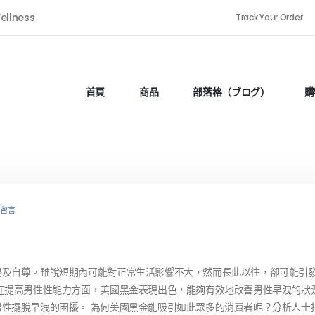
ellness
Track Your Order
首頁
商品
部落格（ブログ）
購
則留言
傷及自尊。雖說短期內可能對正常生活影響不大，然而長此以往，卻可能引
在提高男性性能力方面，美國黑金表現出色，能夠有效地改善男性早洩的狀
性擺脫早洩的困擾。 為何美國黑金能吸引如此眾多的消費者呢？分析人士