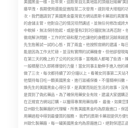
美國黑金一樣。近年來，這款來自北美地區的頂級壯陽藥“美
痿早洩，長期使用還能促進陰莖二次發育，達到增大增粗的功
次，我們邀請到了美國黑金臺灣官方網站奧斯卡藥妝的真實客
的倉儲主管，他對自己的情況坦然講述，並無任何修改或誇
中軟掉，無法保持勃起，或是僅有2到3分鐘就無法再忍耐。
徹底解決問題。工作的忙碌和壓力也讓他的身體狀況越來越差
先生抱著試一試的心態，買了兩盒。他按照官網的建議，每
能是因為工作太忙碌，並沒有實際的試藥機會。但他卻發現每
在第三天的晚上約了公司的女同事，當晚兩人都喝了些酒，
一股積壓已久即將爆發的力量！當女同事主動伸手進入他的褲
做了三次，每次都持續了20分鐘以上。看著女同事第二天站
他堅持每日吃一顆美國黑金，進行滋補保養。不僅精神抖擻，
煥先生的美國黑金心得分享，是真實而貼近生活的故事，沒
是買到了偽劣藥品。為了確保用藥安全有效，建議大家選購正
在正規官方網站訂購，以獲得專業用藥指導。 最後，如果您
亞州歐化製藥廠的代理權，所售美國黑金均為原廠進口，保
用藥過程中得到最優質的服務。 我們的奧斯卡藥妝提供方便
州歐化製藥廠，每一罐美國黑金均為原廠進口，絕對保證正