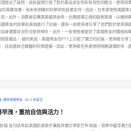
認證提出了疑問。這些疑問引發了對於產品安全性和有效性的關注，使得消
金的真實效果，尚未有明確的科學研究結果支持。因此，在考慮使用美國黑
意見。此外，消費者在購買美國黑金時，也應選擇正規的銷售管道，以確保
於美國黑金的效果和真偽進行了討論，還有一些使用者分享了他們對於使用美
保自身健康狀況符合使用條件。此外，一些使用者提到了美國黑金的價格和
假冒產品。 總的來說，美國黑金在PTT上引起了廣泛的討論，使用者分享
果，目前還缺乏確鑿的科學證據。因此，使用者在考慮使用時應謹慎對待，
金
,
購買美國黑金
0 則留言
痿早洩，重拾自信與活力！
·狄倫 這句話來自美國民謠歌手兼諾貝爾文學家巴布·狄倫，音樂中蘊含著力