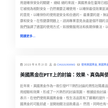
用是確保安全的關鍵。 總結 總的來說，美國黑金在臺灣已
它被視為相對安全，仍然需要正確使用，以確保最佳效果並
的意見，以確保你的使用是安全和合適的。 最重要的是，無
康和安全。在性健康問題上，諮詢專業意見永遠是個不錯的
我們強調了適當的使用方式，如按需服用法和長期保養法，
閱讀更多...
2023 年 8 月 21 日
由
CHULIUXIANG
使用美國黑金
,
美國黑
美國黑金在PTT上的討論：效果、真偽與
近年來，美國黑金作為一款引發PTT熱烈討論的男性壯陽產
用經驗和效果，形成了一片熱烈的討論氛圍。 根據這些討論
表示，在他們使用美國黑金後，性生活品質有了顯著的提升
國黑金的可能好處，並開始關注這款產品。 然而，同時也有