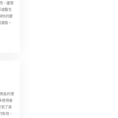
而，儘管
師或醫生
保你的健
用風險。
國黑金的使
多使用者
受到了美
的有效，