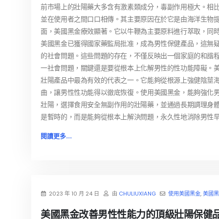
前市場上的壯陽藥大多含有激素類成分，毒副作用極大。相
並在使用者之間口口相傳。其主要原因在於它是由海洋生物提
面，美國黑金療效顯著。它以牛鞭為主要原料進行萃取，同
美國黑金已獲得國家藥監局批准，成為男性保健產品，這無疑
的社會問題。這些問題的存在，不僅反映出一個家庭的和諧
一社會問題，關鍵還是要從根本上化解男性的性功能障礙。美
壯陽產品中最為有效的代表之一。它能夠從根源上強健陰莖
曲，讓男性性功能得以徹底恢復。使用美國黑金，能夠強化男
壯陽，選擇食用安全無副作用的壯陽藥，並通過長期調理身
是暫時的，而是能夠從根本上解決問題，永久性地消除男性
閱讀更多...
2023 年 10 月 24 日
由
CHULIUXIANG
使用美國黑金
,
美國黑
美國黑金改善男性性能力的頂級壯陽保健