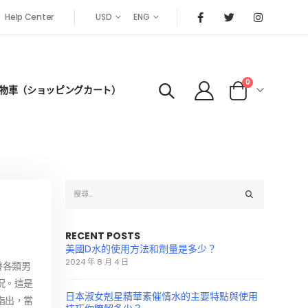
Help Center
USD
ENG
0
物車（ショッピングカート）
RECENT POSTS
美國D水的使用方法和劑量是多少？
2024 年 8 月 4 日
發各類男
況。這是
日本淑女剋星精華素催情水的主要特點與使用
指出，當