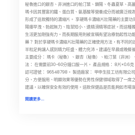
秘魯進口的銀杏、非洲進口的帕汀葉、鎖陽、冬蟲夏草、高
瑪卡因其豐富的鐵、蛋白質、氨基酸等營養成分而被廣泛視
形成了這款獨特的濃縮片。 享硬瑪卡濃縮片壯陽藥的主要功
陽痿早洩、勃起無力、陰莖短小、遺精滑精等症狀。而這種
生活更加剛強有力。而長期服用則被宣稱有望治療勃起性功能
藥？ 對於享硬瑪卡濃縮片壯陽藥的正確使用方法，有不同的
半粒足夠讓人感到精力旺盛、體力充沛。建議在早晨或晚餐後
主要成分： 瑪卡（秘魯）、銀杏（秘魯）、帕汀葉（非洲）
法： 在需要前30-60分鐘口服一片。 產品規格： 8片×0.6克
認可證號： 96548798。 製造廠家： 甲申生技工坊有
分、方便服用、明顯效果等優勢在男性保健領域取得了一席
建議，以確保安全有效的使用。這款保健品是否能夠如市場
閱讀更多...