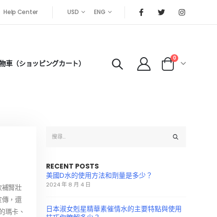
Help Center
USD
ENG
0
物車（ショッピングカート）
RECENT POSTS
美國D水的使用方法和劑量是多少？
2024 年 8 月 4 日
款補腎壯
宣傳，還
日本淑女剋星精華素催情水的主要特點與使用
的瑪卡、