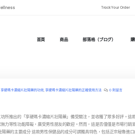
ellness
Track Your Order
首頁
商品
部落格（ブログ）
購
,
享硬瑪卡濃縮片壯陽藥的功效
,
享硬瑪卡濃縮片壯陽藥的正確使用方法
0 則留言
工坊所推出的「享硬瑪卡濃縮片壯陽藥」備受關注，並收穫了眾多好評。這
起無力等性功能障礙，廣受男性朋友的歡迎。然而，這是否僅僅是市場行銷
壯陽藥的主要成分 這款男性保健品的成分可謂獨具特色，包括正宗秘魯進口