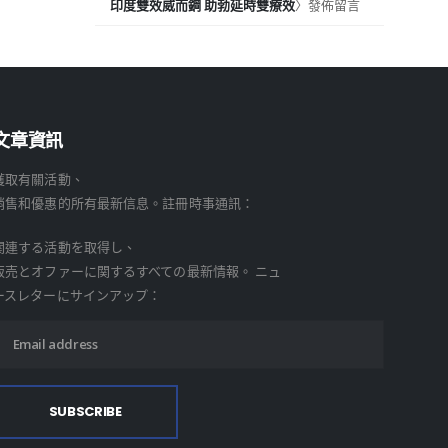
印度雙效威而鋼 助勃延時雙療效
〉發佈留言
文章資訊
獲取有關活動、
銷售和優惠的所有最新信息。註冊時事通訊：
関連する活動を取得し、
販売とオファーに関するすべての最新情報。 ニュ
ースレターにサインアップ：