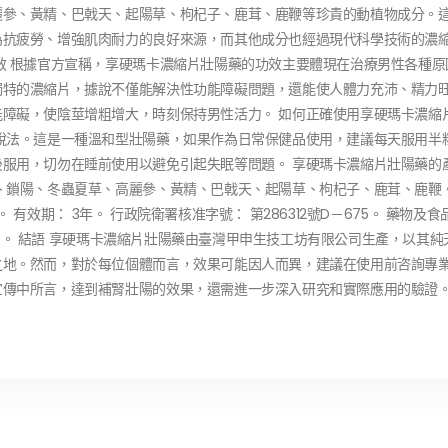
麗參、黃精、巴戟天、起陽草、枸杞子、鹿茸、鹿鞭等珍貴的動植物成分。
為抗疲勞、增強肌肉耐力的良好來源，而其他成分也經過現代科學技術的濃
效 根據官方宣稱，享硬瑪卡濃縮片壯陽藥的功效主要體現在治療男性各種原
獨特的濃縮片，據說不僅能解決性功能障礙問題，還能使人體力充沛、精力
障礙，使陰莖增粗增大，時刻保持男性活力。 如何正確使用享硬瑪卡濃縮
說法。這是一種溫和型壯陽藥，如果作為日常保健品使用，建議每天服用半
服用，切勿在睡前使用以避免引起失眠等問題。 享硬瑪卡濃縮片壯陽藥的
、鎖陽、冬蟲夏草、高麗參、黃精、巴戟天、起陽草、枸杞子、鹿茸、鹿鞭。
。 有效期： 3年。 行政院衛署核准字號： 第286312號D－675。 藥物及
限公司。 結語 享硬瑪卡濃縮片壯陽藥由臺灣甲申生技工坊有限公司生產，以其純
之地。然而，對於每位個體而言，效果可能因人而異，建議在使用前咨詢專
宣傳中所言，達到補腎壯陽的效果，還需進一步深入研究和實際應用的驗證