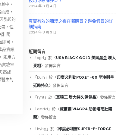
技巧你瞭解多少？
這其中，
2024 年 8 月 4 日
縮而成，
因引起的
真實有效的彌漫之夜在哪購買？避免假貨的詳
細指南
旺盛，性
2024 年 8 月 3 日
片壯陽
粒即可。
產品資訊
近期留言
 服用方
「
xgrt
」於〈
USA BLACK GOLD 美国黑金 增大
食品實驗室
变粗
〉發佈留言
天然成
「
kuih
」於〈
印度必利勁POXET-60 早洩剋星
業醫生的
延時持久
〉發佈留言
。
「
ryht
」於〈
巨猿王 增大持久保健品
〉發佈留言
「
edrtd
」於〈
威爾鋼 VIAGRA 助勃增硬壯陽
藥
〉發佈留言
「
kyhg
」於〈
印度必利吉SUPER-P-FORCE