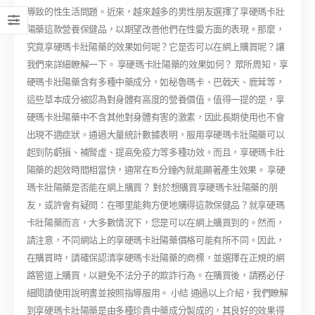
導致的性生活問題。近來，越來越多的男性朋友選擇了享硬瑪卡壯
陽藥這款營養保健品，以期望改善他們在性愛方面的表現。那麼，
究竟享硬瑪卡壯陽藥的效果如何呢？它是否可以在網上購買呢？讓
我們來詳細瞭解一下。 享硬瑪卡壯陽藥的效果如何？ 眾所周知，享
硬瑪卡壯陽藥含有多種中藥成分，如秘魯瑪卡、巴戟天、鹿茸等，
這些草本成分被認為對身體有高度的營養價值。值得一提的是，享
硬瑪卡壯陽藥中不含其他對身體有害的激素，因此長期使用也不會
出現不適症狀。通過大量統計數據表明，服用享硬瑪卡壯陽藥可以
起到防虧損、補腎虛、提高免疫力等多種功效。而且，享硬瑪卡壯
陽藥的起效時間相當快，通常在15分鐘內就能顯著產生效果。 享硬
瑪卡壯陽藥是否能在網上購買？ 對於想購買享硬瑪卡壯陽藥的朋
友，或許會有疑問：在哪里能夠方便地購得這款保健品？就享硬瑪
卡壯陽藥而言，大多數情況下，您是可以在網上購買到的。然而，
請注意，不同網站上的享硬瑪卡壯陽藥價格可能有所不同。因此，
在購買時，請確保認清享硬瑪卡壯陽藥的商標，並選擇在正規的網
路管道上購買，以避免不法分子的欺詐行為。在購買後，請務必仔
細閱讀使用說明書並按照指導服用。 小結 通過以上介紹，我們瞭解
到享硬瑪卡壯陽藥是由多種珍貴中藥成分製成的，其良好的效果得