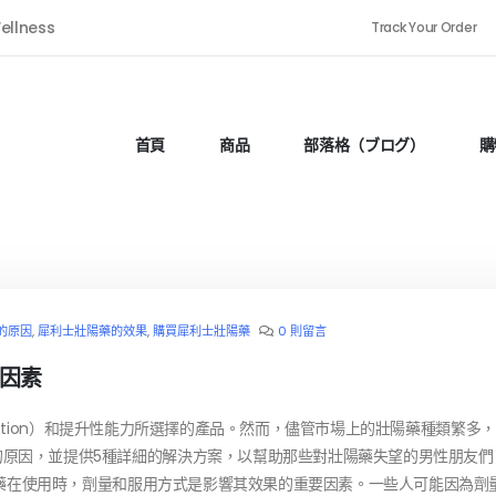
ellness
Track Your Order
首頁
商品
部落格（ブログ）
購
的原因
,
犀利士壯陽藥的效果
,
購買犀利士壯陽藥
0 則留言
因素
function）和提升性能力所選擇的產品。然而，儘管市場上的壯陽藥種類繁多
原因，並提供5種詳細的解決方案，以幫助那些對壯陽藥失望的男性朋友們
壯陽藥在使用時，劑量和服用方式是影響其效果的重要因素。一些人可能因為劑