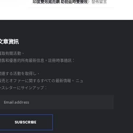
印度雙效威而鋼 助勃延時雙療效
〉發佈留言
文章資訊
獲取有關活動、
銷售和優惠的所有最新信息。註冊時事通訊：
関連する活動を取得し、
販売とオファーに関するすべての最新情報。 ニュ
ースレターにサインアップ：