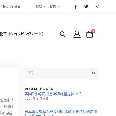
Help Center
USD
ENG
0
物車（ショッピングカート）
RECENT POSTS
美國D水的使用方法和劑量是多少？
2024 年 8 月 4 日
，但很多人
。 犀利士
日本淑女剋星精華素催情水的主要特點與使用
量不足或