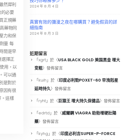
技巧你瞭解多少？
 雖然犀利
2024 年 8 月 4 日
效的必要
購買正規藥
真實有效的彌漫之夜在哪購買？避免假貨的詳
細指南
三高藥物同
2024 年 8 月 3 日
輕壓力和保
劑量 每
用時間是早
近期留言
應選擇正
「
xgrt
」於〈
USA BLACK GOLD 美国黑金 增大
時使用，以
变粗
〉發佈留言
效。可以通
「
kuih
」於〈
印度必利勁POXET-60 早洩剋星
別是對於
延時持久
〉發佈留言
原因有很
等。這樣
「
ryht
」於〈
巨猿王 增大持久保健品
〉發佈留言
「
edrtd
」於〈
威爾鋼 VIAGRA 助勃增硬壯陽
藥
〉發佈留言
「
kyhg
」於〈
印度必利吉SUPER-P-FORCE