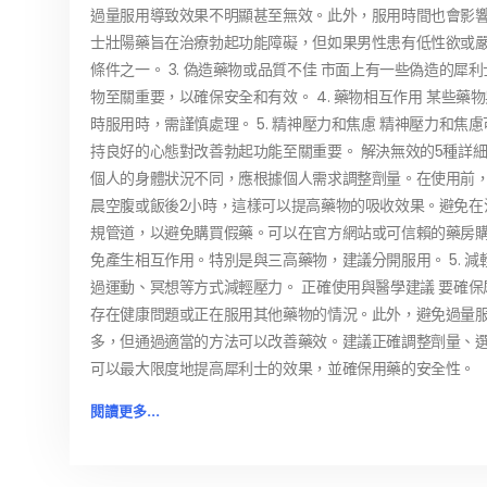
過量服用導致效果不明顯甚至無效。此外，服用時間也會影響藥
士壯陽藥旨在治療勃起功能障礙，但如果男性患有低性欲或
條件之一。 3. 偽造藥物或品質不佳 市面上有一些偽造的
物至關重要，以確保安全和有效。 4. 藥物相互作用 某些
時服用時，需謹慎處理。 5. 精神壓力和焦慮 精神壓力和
持良好的心態對改善勃起功能至關重要。 解決無效的5種詳細方
個人的身體狀況不同，應根據個人需求調整劑量。在使用前，建
晨空腹或飯後2小時，這樣可以提高藥物的吸收效果。避免在油
規管道，以避免購買假藥。可以在官方網站或可信賴的藥房購買
免產生相互作用。特別是與三高藥物，建議分開服用。 5. 
過運動、冥想等方式減輕壓力。 正確使用與醫學建議 要確
存在健康問題或正在服用其他藥物的情況。此外，避免過量服
多，但通過適當的方法可以改善藥效。建議正確調整劑量、
可以最大限度地提高犀利士的效果，並確保用藥的安全性。
閱讀更多...