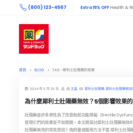
(800) 123-4567
Extra 15% OFF
Health & W
首頁
BLOG
TAG -
犀利士壯陽藥的效果
2024 年 5 月 25 日
由
王晶
犀利士壯陽藥
,
犀利士壯陽藥無效
為什麼犀利士壯陽藥無效？5個影響效果的
壯陽藥是許多男性為了改善勃起功能障礙（Erectile Dys
發現它們的效果並不如預期。本文將探討犀利士壯陽藥無效的
壯陽藥無效的常見原因 1. 偽劑量或服用方法不當 犀利士