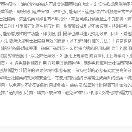
物吸收，油膩食物的攝入可能會減弱藥物的功效。 2. 低性欲或嚴重陽痿
嚴重陽痿，即使服用這些藥物，效果也可能有限。這是因為性刺激是藥物生
犀利士壯陽藥，這些假藥可能含有不明成分，甚至可能對健康產生不良影響。
藥物與犀利士壯陽藥可能產生相互作用，影響藥效或引起不良反應。特別是與
焦慮可能影響男性的性功能，即使服用壯陽藥也難以達到預期效果。因此，減
法 要解決犀利士壯陽藥無效的問題，以下是5種詳細的方法： 1. 適當調整
議諮詢醫師或藥師，確保正確劑量。 2. 選擇合適的服用時間 最佳的服
膩食物後服用，以免降低藥效。 3. 服用正規藥物 購買犀利士壯陽藥時，
。 4. 避免藥物相互作用 在服用其他藥物時，應避免與犀利士壯陽藥同
減輕精神壓力 壯陽藥的效果與精神狀態有關，保持輕鬆的心態有助於提高藥
保犀利士壯陽藥的效果和安全性，在使用前應諮詢專業醫生或藥師的建議，特
用，以免產生不必要的副作用或負擔。 總結 雖然犀利士壯陽藥可能無效的
選擇合適的服用時間、購買正規藥物、避免藥物相互作用以及減輕精神壓力